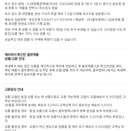
회수 접수 방법 : CJ대한통운택배(1588-1255)ARS 연결 후 1번 ▷ 1번 ▷ 받으신 운송장 번
호 등록 ▷ 착불로 선택 ▷ 회수접수 완료
회수 접수 후 대한통운 담당 기사가 주말 제외 1-2일 이내에 회수지로 방문합니다.
배송비 입금계좌 : 국민은행 512637-01-001048 / 예금주 : (주)클릭앤퍼니 (입금자명 옆
에 휴대폰 뒷번호 4자리 기재 요청)
대량 구매 후 반품 시 반품 수거 비용이 1만원 이상 추가 부과될 수 있습니다. (30만원 이상 주
문건/상품 개수 70% 이상 반품 시)
상습적인 대량 반품 시 구매에 제한이 있을 수 있습니다.
해외에서 확인된 불량제품
반품/교환 안내
국내에서 배송 받은 상품을 개인적으로 해외에 전달하신 후 불량제품으로 확인되었을 경우,
해당 제품이 클릭앤퍼니로 도착된 후에 교환/반품 처리가 가능하며, 클릭앤퍼니에서는 국내택
배비에 한해서 운송비를 부담 합니다
교환운임 안내
상품 교환은 동일 상품 또는 타 상품으로도 교환 가능하며, 교환시 교환배송비 6,000원은 고
객님 부담입니다.
(상품을 저희쪽에 보내는 배송비 3,000+고객님께 다시 발송되는 배송비 3,000)
상품 불량일 경우 : 동일 상품으로 교환시 클릭앤퍼니에서 왕복 운임을 모두 부담합니다.
상품 불량일 경우 : 동일 상품 외 타 상품이나 옵션 변경시 배송비 3,000원 고객님 부담입니
다.
상품 불량일 경우 : 교환이 아닌 변심으로 반품을 할 경우 초기 배송비 3,000원은 고객님 부
담입니다.