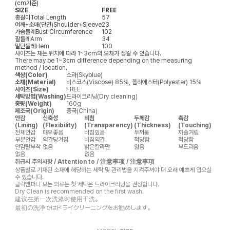
(cm기준)
SIZE
FREE
총길이
Total Length
57
어깨+소매(단면)
Shoulder+Sleeve
23
가슴둘레
Bust Circumference
102
팔둘레
Arm
34
밑단둘레
Hem
100
사이즈는 재는 위치에 따라 1~3cm의 오차가 생길 수 있습니다.
There may be 1~3cm difference depending on the measuring
method / location.
색상(Color)
소라(Skyblue)
소재(Material)
비스코스(Viscose) 85%, 폴리에스터(Polyester) 15%
사이즈(Size)
FREE
세탁방법(Washing)
드라이크리닝(Dry cleaning)
중량(Weight)
160g
제조국(Origin)
중국(China)
안감
신축성
비침
두께감
촉감
(Lining)
(Flexibility)
(Transparency)
(Thickness)
(Touching)
전체안감
매우좋음
비침있음
두꺼움
까슬거림
부분안감
약간당겨짐
비침약간
적당함
적당함
안감탈부착
없음
밝은칼라만
얇음
부드러움
없음
없음
취급시 주의사항 / Attention to / 注意事项 / 注意事項
상품별로 기재된 소재에 해당하는 세탁 및 관리법을 지켜주셔야 더 오래 예쁘게 입으실
수 있습니다.
클릭앤퍼니 모든 의류는 첫 세탁은 드라이크리닝을 권장합니다.
Dry Clean is recommended on the first wash.
建议在第一次洗涤时使用干洗。
最初の洗浄ではドライクリーニングをお勧めします。