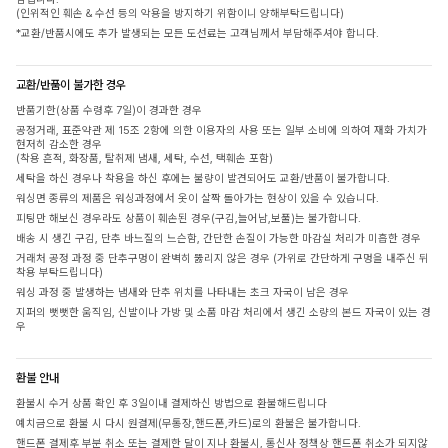
(인위적인 훼손 & 수선 등의 악용을 방지하기 위함이니 양해부탁드립니다)
*교환/반품시에도 추가 발생되는 모든 도선료는 고객님께서 부담해주셔야 합니다.
교환/반품이 불가한 경우
반품기한(상품 수령후 7일)이 경과한 경우
공정거래, 표준약관 제 15조 2항에 의한 이용자의 사용 또는 일부 소비에 의하여 재화 가치가
현저히 감소한 경우
(착용 흔적, 화장품, 탈취제 냄새, 세탁, 수선, 택훼손 포함)
세탁을 하신 경우나 착용을 하신 후에는 불량이 발견되어도 교환/반품이 불가합니다.
워싱면 종류의 제품은 워싱과정에서 옷이 살짝 돌아가는 현상이 있을 수 있습니다.
피팅만 해보신 경우라도 상품이 훼손된 경우(구김,늘어남,보풀)는 불가합니다.
배송 시 생긴 구김, 단추 바느질의 느슨함, 간단한 손질이 가능한 마감실 처리가 미흡한 경우
거래처 공정 과정 중 단추구멍이 완벽히 뚫리지 않은 경우 (가위로 간단하게 구멍을 내주신 뒤
착용 부탁드립니다)
워싱 과정 중 발생하는 냄새와 단추 위치를 나타내는 초크 자국이 남은 경우
지퍼의 뻣뻣한 움직임, 신발이나 가방 및 소품 마감 처리에서 생긴 소량의 본드 자국이 있는 경
우
환불 안내
환불시 수거 상품 확인 후 3일이내 결제하신 방법으로 환불해드립니다
예치금으로 환불 시 다시 원결제(무통장,핸드폰,카드)로의 환불은 불가합니다.
핸드폰 결제후 부분 취소 또는 결제한 달이 지나 환불시, 통신사 정책상 핸드폰 취소가 되지않