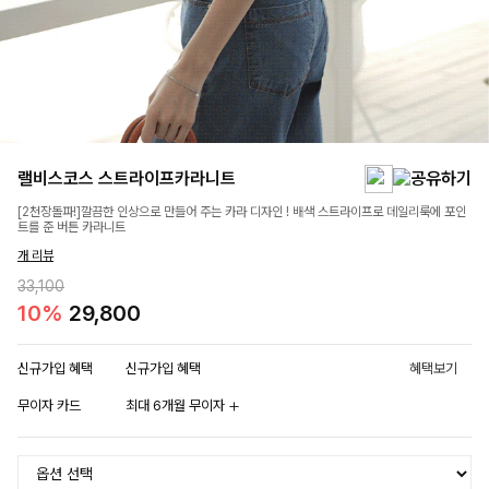
랠비스코스 스트라이프카라니트
[2천장돌파!]깔끔한 인상으로 만들어 주는 카라 디자인 ! 배색 스트라이프로 데일리룩에 포인
트를 준 버튼 카라니트
개 리뷰
33,100
10%
29,800
신규가입 혜택
신규가입 혜택
혜택보기
무이자 카드
최대 6개월 무이자