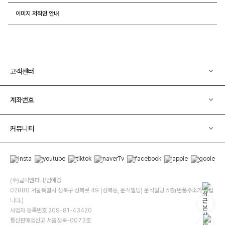
이미지 저작권 안내
고객센터
계좌번호
커뮤니티
(주)클릭앤퍼니/김예중
02880 서울특별시 성북구 성북로 49 (성북동, 운석빌딩) 운석빌딩 5층(반품주소가 아닙
니다.)
사업자 등록번호 209-81-43420
통신판매업신고 서울성북-0073호