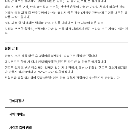
피팅만 해보신 경우라도 상품이 훼손된 경우(구김,늘어남,보풀)는 불가합니다.
배송 시 생긴 구김, 단추 바느질의 느슨함, 간단한 손질이 가능한 마감실 처리가 미흡한 경우
거래처 공정 과정 중 단추구멍이 완벽히 뚫리지 않은 경우 (가위로 간단하게 구멍을 내주신 뒤
착용 부탁드립니다)
워싱 과정 중 발생하는 냄새와 단추 위치를 나타내는 초크 자국이 남은 경우
지퍼의 뻣뻣한 움직임, 신발이나 가방 및 소품 마감 처리에서 생긴 소량의 본드 자국이 있는 경
우
환불 안내
환불시 수거 상품 확인 후 3일이내 결제하신 방법으로 환불해드립니다
예치금으로 환불 시 다시 원결제(무통장,핸드폰,카드)로의 환불은 불가합니다.
핸드폰 결제후 부분 취소 또는 결제한 달이 지나 환불시, 통신사 정책상 핸드폰 취소가 되지않
아 반품시 결제금액의 3.75%가 차감 후 환불됩니다.
적립금과 복합 결제하여 주문하였을 경우 환불 요청시 적립금이 우선적으로 환원됩니다.
판매자정보
세탁 가이드
사이즈 측정 방법