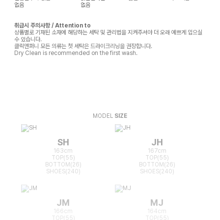
없음
없음
취급시 주의사항 / Attention to
상품별로 기재된 소재에 해당하는 세탁 및 관리법을 지켜주셔야 더 오래 예쁘게 입으실
수 있습니다.
클릭앤퍼니 모든 의류는 첫 세탁은 드라이크리닝을 권장합니다.
Dry Clean is recommended on the first wash.
MODEL
SIZE
SH
JH
163cm
167cm
TOP(55)
TOP(55)
BOTTOM(26)
BOTTOM(26)
SHOES(240)
SHOES(240)
JM
MJ
166cm
164cm
TOP(55)
TOP(55)