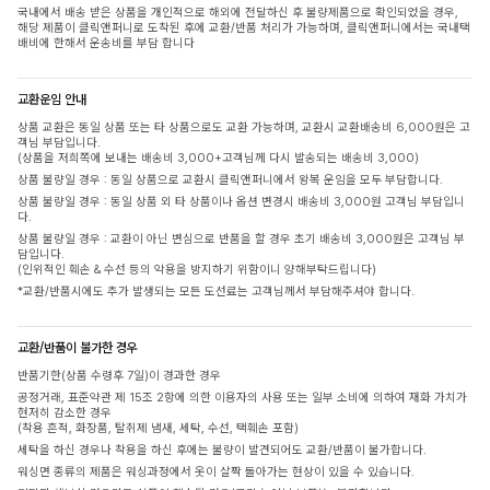
국내에서 배송 받은 상품을 개인적으로 해외에 전달하신 후 불량제품으로 확인되었을 경우,
해당 제품이 클릭앤퍼니로 도착된 후에 교환/반품 처리가 가능하며, 클릭앤퍼니에서는 국내택
배비에 한해서 운송비를 부담 합니다
교환운임 안내
상품 교환은 동일 상품 또는 타 상품으로도 교환 가능하며, 교환시 교환배송비 6,000원은 고
객님 부담입니다.
(상품을 저희쪽에 보내는 배송비 3,000+고객님께 다시 발송되는 배송비 3,000)
상품 불량일 경우 : 동일 상품으로 교환시 클릭앤퍼니에서 왕복 운임을 모두 부담합니다.
상품 불량일 경우 : 동일 상품 외 타 상품이나 옵션 변경시 배송비 3,000원 고객님 부담입니
다.
상품 불량일 경우 : 교환이 아닌 변심으로 반품을 할 경우 초기 배송비 3,000원은 고객님 부
담입니다.
(인위적인 훼손 & 수선 등의 악용을 방지하기 위함이니 양해부탁드립니다)
*교환/반품시에도 추가 발생되는 모든 도선료는 고객님께서 부담해주셔야 합니다.
교환/반품이 불가한 경우
반품기한(상품 수령후 7일)이 경과한 경우
공정거래, 표준약관 제 15조 2항에 의한 이용자의 사용 또는 일부 소비에 의하여 재화 가치가
현저히 감소한 경우
(착용 흔적, 화장품, 탈취제 냄새, 세탁, 수선, 택훼손 포함)
세탁을 하신 경우나 착용을 하신 후에는 불량이 발견되어도 교환/반품이 불가합니다.
워싱면 종류의 제품은 워싱과정에서 옷이 살짝 돌아가는 현상이 있을 수 있습니다.