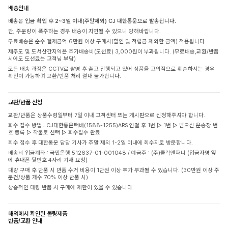
배송안내
배송은 입금 확인 후 2~3일 이내(주말제외) CJ 대한통운으로 발송됩니다.
단, 주문량이 폭주하는 경우 배송이 지연될 수 있으니 양해바랍니다.
무료배송은 순수 결제금액 6만원 이상 구매시(할인 및 적립금 제외한 금액) 적용됩니다.
제주도 및 도서산간지역은 추가배송비(도선료) 3,000원이 부과됩니다. (무료배송,교환/반품
시에도 도선료는 고객님 부담)
모든 배송 과정은 CCTV로 촬영 후 출고 진행되고 있어 상품을 고의적으로 훼손하시는 경우
확인이 가능하며 교환/반품 처리 절대 불가합니다.
교환/반품 신청
교환/반품은 상품수령일부터 7일 이내 고객센터 또는 게시판으로 신청해주셔야 합니다.
회수 접수 방법 : CJ대한통운택배(1588-1255)ARS 연결 후 1번 ▷ 1번 ▷ 받으신 운송장 번
호 등록 ▷ 착불로 선택 ▷ 회수접수 완료
회수 접수 후 대한통운 담당 기사가 주말 제외 1-2일 이내에 회수지로 방문합니다.
배송비 입금계좌 : 국민은행 512637-01-001048 / 예금주 : (주)클릭앤퍼니 (입금자명 옆
에 휴대폰 뒷번호 4자리 기재 요청)
대량 구매 후 반품 시 반품 수거 비용이 1만원 이상 추가 부과될 수 있습니다. (30만원 이상 주
문건/상품 개수 70% 이상 반품 시)
상습적인 대량 반품 시 구매에 제한이 있을 수 있습니다.
해외에서 확인된 불량제품
반품/교환 안내