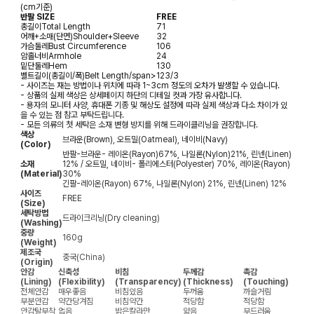
(cm기준)
반팔 SIZE
FREE
총길이
Total Length
71
어깨+소매(단면)
Shoulder+Sleeve
32
가슴둘레
Bust Circumference
106
암홀너비
Armhole
24
밑단둘레
Hem
130
벨트길이(총길이/폭)
Belt Length/span>
123/3
- 사이즈는 재는 방법이나 위치에 따라 1~3cm 정도의 오차가 발생할 수 있습니다.
- 상품의 실제 색상은 상세페이지 하단의 디테일 컷과 가장 유사합니다.
- 용자의 모니터 사양, 휴대폰 기종 및 해상도 설정에 따라 실제 색상과 다소 차이가 있
을 수 있는 점 참고 부탁드립니다.
- 모든 의류의 첫 세탁은 소재 변형 방지를 위해 드라이클리닝을 권장합니다.
색상
브라운(Brown), 오트밀(Oatmeal), 네이비(Navy)
(Color)
반팔-브라운- 레이온(Rayon)67%, 나일론(Nylon)21%, 린넨(Linen)
소재
12% / 오트밀, 네이비- 폴리에스터(Polyester) 70%, 레이온(Rayon)
(Material)
30%
긴팔-레이온(Rayon) 67%, 나일론(Nylon) 21%, 린넨(Linen) 12%
사이즈
FREE
(Size)
세탁방법
드라이크리닝(Dry cleaning)
(Washing)
중량
160g
(Weight)
제조국
중국(China)
(Origin)
안감
신축성
비침
두께감
촉감
(Lining)
(Flexibility)
(Transparency)
(Thickness)
(Touching)
전체안감
매우좋음
비침있음
두꺼움
까슬거림
부분안감
약간당겨짐
비침약간
적당함
적당함
안감탈부착
없음
밝은칼라만
얇음
부드러움