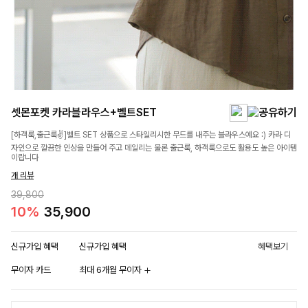
셋몬포켓 카라블라우스+벨트SET
[하객룩,출근룩✌]벨트 SET 상품으로 스타일리시한 무드를 내주는 블라우스예요 :) 카라 디
자인으로 깔끔한 인상을 만들어 주고 데일리는 물론 출근룩, 하객룩으로도 활용도 높은 아이템
이랍니다
개 리뷰
39,800
10%
35,900
신규가입 혜택
신규가입 혜택
혜택보기
무이자 카드
최대 6개월 무이자