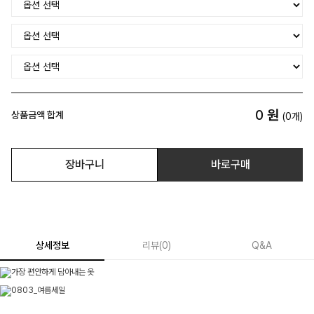
0
원
상품금액 합계
(
0
개)
장바구니
바로구매
상세정보
리뷰
(
0
)
Q&A