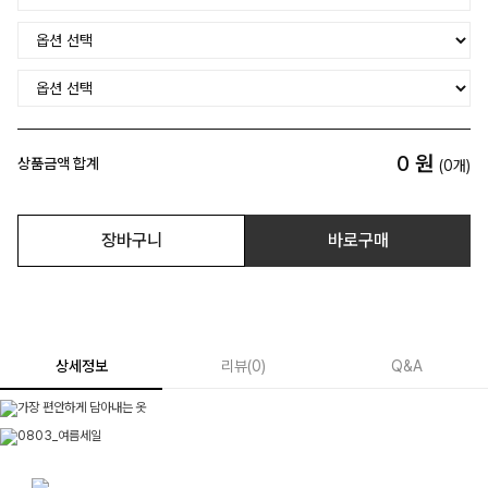
0
원
상품금액 합계
(
0
개)
장바구니
바로구매
상세정보
리뷰
(
0
)
Q&A