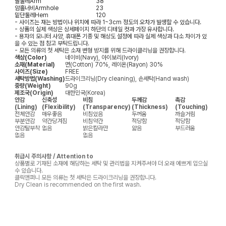
팔둘레
Arm
38
암홀너비
Armhole
23
밑단둘레
Hem
120
- 사이즈는 재는 방법이나 위치에 따라 1~3cm 정도의 오차가 발생할 수 있습니다.
- 상품의 실제 색상은 상세페이지 하단의 디테일 컷과 가장 유사합니다.
- 용자의 모니터 사양, 휴대폰 기종 및 해상도 설정에 따라 실제 색상과 다소 차이가 있
을 수 있는 점 참고 부탁드립니다.
- 모든 의류의 첫 세탁은 소재 변형 방지를 위해 드라이클리닝을 권장합니다.
색상(Color)
네이비(Navy), 아이보리(Ivory)
소재(Material)
면(Cotton) 70%, 레이온(Rayon) 30%
사이즈(Size)
FREE
세탁방법(Washing)
드라이크리닝(Dry cleaning), 손세탁(Hand wash)
중량(Weight)
90g
제조국(Origin)
대한민국(Korea)
안감
신축성
비침
두께감
촉감
(Lining)
(Flexibility)
(Transparency)
(Thickness)
(Touching)
전체안감
매우좋음
비침있음
두꺼움
까슬거림
부분안감
약간당겨짐
비침약간
적당함
적당함
안감탈부착
없음
밝은칼라만
얇음
부드러움
없음
없음
취급시 주의사항 / Attention to
상품별로 기재된 소재에 해당하는 세탁 및 관리법을 지켜주셔야 더 오래 예쁘게 입으실
수 있습니다.
클릭앤퍼니 모든 의류는 첫 세탁은 드라이크리닝을 권장합니다.
Dry Clean is recommended on the first wash.