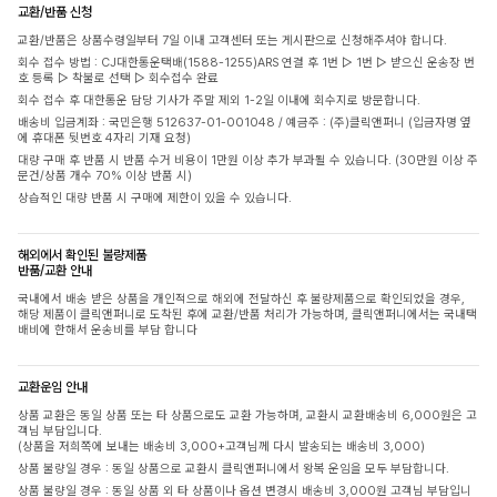
교환/반품 신청
교환/반품은 상품수령일부터 7일 이내 고객센터 또는 게시판으로 신청해주셔야 합니다.
회수 접수 방법 : CJ대한통운택배(1588-1255)ARS 연결 후 1번 ▷ 1번 ▷ 받으신 운송장 번
호 등록 ▷ 착불로 선택 ▷ 회수접수 완료
회수 접수 후 대한통운 담당 기사가 주말 제외 1-2일 이내에 회수지로 방문합니다.
배송비 입금계좌 : 국민은행 512637-01-001048 / 예금주 : (주)클릭앤퍼니 (입금자명 옆
에 휴대폰 뒷번호 4자리 기재 요청)
대량 구매 후 반품 시 반품 수거 비용이 1만원 이상 추가 부과될 수 있습니다. (30만원 이상 주
문건/상품 개수 70% 이상 반품 시)
상습적인 대량 반품 시 구매에 제한이 있을 수 있습니다.
해외에서 확인된 불량제품
반품/교환 안내
국내에서 배송 받은 상품을 개인적으로 해외에 전달하신 후 불량제품으로 확인되었을 경우,
해당 제품이 클릭앤퍼니로 도착된 후에 교환/반품 처리가 가능하며, 클릭앤퍼니에서는 국내택
배비에 한해서 운송비를 부담 합니다
교환운임 안내
상품 교환은 동일 상품 또는 타 상품으로도 교환 가능하며, 교환시 교환배송비 6,000원은 고
객님 부담입니다.
(상품을 저희쪽에 보내는 배송비 3,000+고객님께 다시 발송되는 배송비 3,000)
상품 불량일 경우 : 동일 상품으로 교환시 클릭앤퍼니에서 왕복 운임을 모두 부담합니다.
상품 불량일 경우 : 동일 상품 외 타 상품이나 옵션 변경시 배송비 3,000원 고객님 부담입니