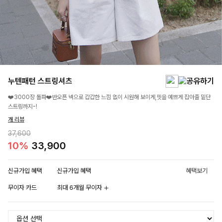
누텐패턴 스트링셔츠
❤️3000장 돌파❤️반오픈 넥으로 갑갑한 느낌 없이 시원해 보이게,핏을 예쁘게 잡아줄 밑단
스트링까지-!
개 리뷰
37,600
10%
33,900
신규가입 혜택
신규가입 혜택
혜택보기
무이자 카드
최대 6개월 무이자