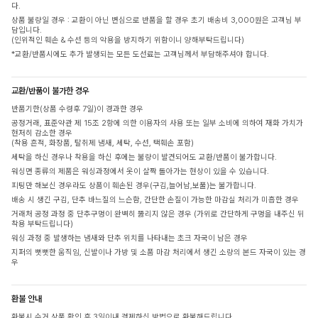
다.
상품 불량일 경우 : 교환이 아닌 변심으로 반품을 할 경우 초기 배송비 3,000원은 고객님 부
담입니다.
(인위적인 훼손 & 수선 등의 악용을 방지하기 위함이니 양해부탁드립니다)
*교환/반품시에도 추가 발생되는 모든 도선료는 고객님께서 부담해주셔야 합니다.
교환/반품이 불가한 경우
반품기한(상품 수령후 7일)이 경과한 경우
공정거래, 표준약관 제 15조 2항에 의한 이용자의 사용 또는 일부 소비에 의하여 재화 가치가
현저히 감소한 경우
(착용 흔적, 화장품, 탈취제 냄새, 세탁, 수선, 택훼손 포함)
세탁을 하신 경우나 착용을 하신 후에는 불량이 발견되어도 교환/반품이 불가합니다.
워싱면 종류의 제품은 워싱과정에서 옷이 살짝 돌아가는 현상이 있을 수 있습니다.
피팅만 해보신 경우라도 상품이 훼손된 경우(구김,늘어남,보풀)는 불가합니다.
배송 시 생긴 구김, 단추 바느질의 느슨함, 간단한 손질이 가능한 마감실 처리가 미흡한 경우
거래처 공정 과정 중 단추구멍이 완벽히 뚫리지 않은 경우 (가위로 간단하게 구멍을 내주신 뒤
착용 부탁드립니다)
워싱 과정 중 발생하는 냄새와 단추 위치를 나타내는 초크 자국이 남은 경우
지퍼의 뻣뻣한 움직임, 신발이나 가방 및 소품 마감 처리에서 생긴 소량의 본드 자국이 있는 경
우
환불 안내
환불시 수거 상품 확인 후 3일이내 결제하신 방법으로 환불해드립니다