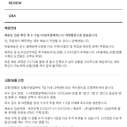
REVIEW
Q&A
배송안내
배송은 입금 확인 후 2~3일 이내(주말제외) CJ 대한통운으로 발송됩니다.
단, 주문량이 폭주하는 경우 배송이 지연될 수 있으니 양해바랍니다.
무료배송은 순수 결제금액 6만원 이상 구매시(할인 및 적립금 제외한 금액) 적용됩니다.
제주도 및 도서산간지역은 추가배송비(도선료) 3,000원이 부과됩니다. (무료배송,교환/반품
시에도 도선료는 고객님 부담)
모든 배송 과정은 CCTV로 촬영 후 출고 진행되고 있어 상품을 고의적으로 훼손하시는 경우
확인이 가능하며 교환/반품 처리 절대 불가합니다.
교환/반품 신청
교환/반품은 상품수령일부터 7일 이내 고객센터 또는 게시판으로 신청해주셔야 합니다.
회수 접수 방법 : CJ대한통운택배(1588-1255)ARS 연결 후 1번 ▷ 1번 ▷ 받으신 운송장 번
호 등록 ▷ 착불로 선택 ▷ 회수접수 완료
회수 접수 후 대한통운 담당 기사가 주말 제외 1-2일 이내에 회수지로 방문합니다.
배송비 입금계좌 : 국민은행 512637-01-001048 / 예금주 : (주)클릭앤퍼니 (입금자명 옆
에 휴대폰 뒷번호 4자리 기재 요청)
대량 구매 후 반품 시 반품 수거 비용이 1만원 이상 추가 부과될 수 있습니다. (30만원 이상 주
문건/상품 개수 70% 이상 반품 시)