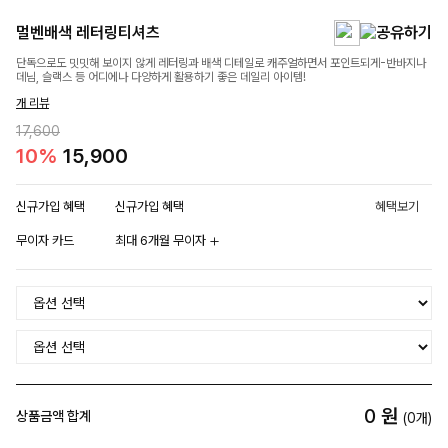
멀벤배색 레터링티셔츠
단독으로도 밋밋해 보이지 않게 레터링과 배색 디테일로 캐주얼하면서 포인트되게-반바지나
데님, 슬랙스 등 어디에나 다양하게 활용하기 좋은 데일리 아이템!
개 리뷰
17,600
10%
15,900
신규가입 혜택
신규가입 혜택
혜택보기
무이자 카드
최대 6개월 무이자
0
원
상품금액 합계
(
0
개)