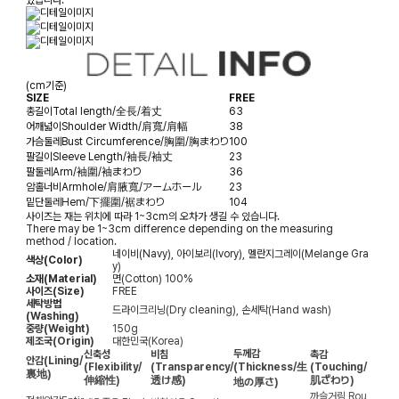
(cm기준)
SIZE
FREE
총길이
Total length/全長/着丈
63
어깨넓이
Shoulder Width/肩寬/肩幅
38
가슴둘레
Bust Circumference/胸圍/胸まわり
100
팔길이
Sleeve Length/袖長/袖丈
23
팔둘레
Arm/袖圍/袖まわり
36
암홀너비
Armhole/肩腋寬/アームホール
23
밑단둘레
Hem/下擺圍/裾まわり
104
사이즈는 재는 위치에 따라 1~3cm의 오차가 생길 수 있습니다.
There may be 1~3cm difference depending on the measuring
method / location.
네이비(Navy), 아이보리(Ivory), 멜란지그레이(Melange Gra
색상(Color)
y)
소재(Material)
면(Cotton) 100%
사이즈(Size)
FREE
세탁방법
드라이크리닝(Dry cleaning), 손세탁(Hand wash)
(Washing)
중량(Weight)
150g
제조국(Origin)
대한민국(Korea)
두께감
신축성
비침
촉감
안감
(Lining/
(Flexibility/
(Transparency/
(Thickness/生
(Touching/
裏地)
伸縮性)
透け感)
肌ざわり)
地の厚さ)
까슬거림
Rou