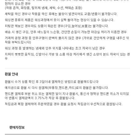
현저히 감소한 경우
(착용 흔적, 화장품, 탈취제 냄새, 세탁, 수선, 택훼손 포함)
세탁을 하신 경우나 착용을 하신 후에는 불량이 발견되어도 교환/반품이 불가합니다.
워싱면 종류의 제품은 워싱과정에서 옷이 살짝 돌아가는 현상이 있을 수 있습니다.
피팅만 해보신 경우라도 상품이 훼손된 경우(구김,늘어남,보풀)는 불가합니다.
배송 시 생긴 구김, 단추 바느질의 느슨함, 간단한 손질이 가능한 마감실 처리가 미흡한 경우
거래처 공정 과정 중 단추구멍이 완벽히 뚫리지 않은 경우 (가위로 간단하게 구멍을 내주신 뒤
착용 부탁드립니다)
워싱 과정 중 발생하는 냄새와 단추 위치를 나타내는 초크 자국이 남은 경우
지퍼의 뻣뻣한 움직임, 신발이나 가방 및 소품 마감 처리에서 생긴 소량의 본드 자국이 있는 경
우
환불 안내
환불시 수거 상품 확인 후 3일이내 결제하신 방법으로 환불해드립니다
예치금으로 환불 시 다시 원결제(무통장,핸드폰,카드)로의 환불은 불가합니다.
핸드폰 결제후 부분 취소 또는 결제한 달이 지나 환불시, 통신사 정책상 핸드폰 취소가 되지않
아 반품시 결제금액의 3.75%가 차감 후 환불됩니다.
적립금과 복합 결제하여 주문하였을 경우 환불 요청시 적립금이 우선적으로 환원됩니다.
판매자정보