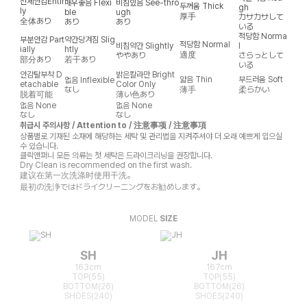
전체안감
Entir
매우좋음
Flexi
비침있음
See-thro
두꺼움
Thick
gh
ly
ble
ugh
厚手
カサカサして
全体あり
あり
あり
いる
적당함
Norma
부분안감
Part
약간당겨짐
Slig
적당함
Normal
비침약간
Slightly
l
ially
htly
適度
ややあり
さらっとして
部分あり
若干あり
いる
안감탈부착
D
밝은칼라만
Bright
얇음
Thin
부드러움
Soft
없음
Inflexible
etachable
Color Only
なし
薄手
柔らかい
脱着可能
薄い色あり
없음
None
없음
None
なし
なし
취급시 주의사항 / Attention to / 注意事项 / 注意事項
상품별로 기재된 소재에 해당하는 세탁 및 관리법을 지켜주셔야 더 오래 예쁘게 입으실
수 있습니다.
클릭앤퍼니 모든 의류는 첫 세탁은 드라이크리닝을 권장합니다.
Dry Clean is recommended on the first wash.
建议在第一次洗涤时使用干洗。
最初の洗浄ではドライクリーニングをお勧めします。
MODEL
SIZE
SH
JH
163cm
167cm
TOP(55)
TOP(55)
BOTTOM(26)
BOTTOM(26)
SHOES(240)
SHOES(240)