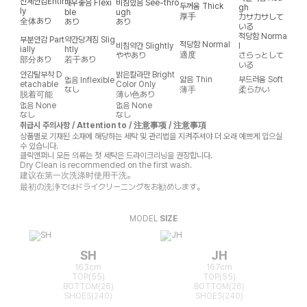
전체안감
Entir
매우좋음
Flexi
비침있음
See-thro
두꺼움
Thick
gh
ly
ble
ugh
厚手
カサカサして
全体あり
あり
あり
いる
적당함
Norma
부분안감
Part
약간당겨짐
Slig
적당함
Normal
비침약간
Slightly
l
ially
htly
適度
ややあり
さらっとして
部分あり
若干あり
いる
안감탈부착
D
밝은칼라만
Bright
얇음
Thin
부드러움
Soft
없음
Inflexible
etachable
Color Only
なし
薄手
柔らかい
脱着可能
薄い色あり
없음
None
없음
None
なし
なし
취급시 주의사항 / Attention to / 注意事项 / 注意事項
상품별로 기재된 소재에 해당하는 세탁 및 관리법을 지켜주셔야 더 오래 예쁘게 입으실
수 있습니다.
클릭앤퍼니 모든 의류는 첫 세탁은 드라이크리닝을 권장합니다.
Dry Clean is recommended on the first wash.
建议在第一次洗涤时使用干洗。
最初の洗浄ではドライクリーニングをお勧めします。
MODEL
SIZE
SH
JH
163cm
167cm
TOP(55)
TOP(55)
BOTTOM(26)
BOTTOM(26)
SHOES(240)
SHOES(240)