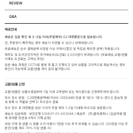
REVIEW
Q&A
배송안내
배송은 입금 확인 후 2~3일 이내(주말제외) CJ 대한통운으로 발송됩니다.
단, 주문량이 폭주하는 경우 배송이 지연될 수 있으니 양해바랍니다.
무료배송은 순수 결제금액 6만원 이상 구매시(할인 및 적립금 제외한 금액) 적용됩니다.
제주도 및 도서산간지역은 추가배송비(도선료) 3,000원이 부과됩니다. (무료배송,교환/반품
시에도 도선료는 고객님 부담)
모든 배송 과정은 CCTV로 촬영 후 출고 진행되고 있어 상품을 고의적으로 훼손하시는 경우
확인이 가능하며 교환/반품 처리 절대 불가합니다.
교환/반품 신청
교환/반품은 상품수령일부터 7일 이내 고객센터 또는 게시판으로 신청해주셔야 합니다.
회수 접수 방법 : CJ대한통운택배(1588-1255)ARS 연결 후 1번 ▷ 1번 ▷ 받으신 운송장 번
호 등록 ▷ 착불로 선택 ▷ 회수접수 완료
회수 접수 후 대한통운 담당 기사가 주말 제외 1-2일 이내에 회수지로 방문합니다.
배송비 입금계좌 : 국민은행 512637-01-001048 / 예금주 : (주)클릭앤퍼니 (입금자명 옆
에 휴대폰 뒷번호 4자리 기재 요청)
대량 구매 후 반품 시 반품 수거 비용이 1만원 이상 추가 부과될 수 있습니다. (30만원 이상 주
문건/상품 개수 70% 이상 반품 시)