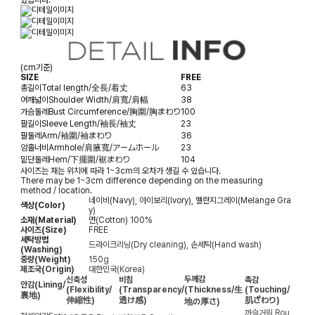
(cm기준)
SIZE
FREE
총길이
Total length/全長/着丈
63
어깨넓이
Shoulder Width/肩寬/肩幅
38
가슴둘레
Bust Circumference/胸圍/胸まわり
100
팔길이
Sleeve Length/袖長/袖丈
23
팔둘레
Arm/袖圍/袖まわり
36
암홀너비
Armhole/肩腋寬/アームホール
23
밑단둘레
Hem/下擺圍/裾まわり
104
사이즈는 재는 위치에 따라 1~3cm의 오차가 생길 수 있습니다.
There may be 1~3cm difference depending on the measuring
method / location.
네이비(Navy), 아이보리(Ivory), 멜란지그레이(Melange Gra
색상(Color)
y)
소재(Material)
면(Cotton) 100%
사이즈(Size)
FREE
세탁방법
드라이크리닝(Dry cleaning), 손세탁(Hand wash)
(Washing)
중량(Weight)
150g
제조국(Origin)
대한민국(Korea)
두께감
신축성
비침
촉감
안감
(Lining/
(Flexibility/
(Transparency/
(Thickness/生
(Touching/
裏地)
伸縮性)
透け感)
肌ざわり)
地の厚さ)
까슬거림
Rou