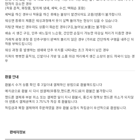
현저히 감소한 경우
(착용 흔적, 화장품, 탈취제 냄새, 세탁, 수선, 택훼손 포함)
세탁을 하신 경우나 착용을 하신 후에는 불량이 발견되어도 교환/반품이 불가합니다.
워싱면 종류의 제품은 워싱과정에서 옷이 살짝 돌아가는 현상이 있을 수 있습니다.
피팅만 해보신 경우라도 상품이 훼손된 경우(구김,늘어남,보풀)는 불가합니다.
배송 시 생긴 구김, 단추 바느질의 느슨함, 간단한 손질이 가능한 마감실 처리가 미흡한 경우
거래처 공정 과정 중 단추구멍이 완벽히 뚫리지 않은 경우 (가위로 간단하게 구멍을 내주신 뒤
착용 부탁드립니다)
워싱 과정 중 발생하는 냄새와 단추 위치를 나타내는 초크 자국이 남은 경우
지퍼의 뻣뻣한 움직임, 신발이나 가방 및 소품 마감 처리에서 생긴 소량의 본드 자국이 있는 경
우
환불 안내
환불시 수거 상품 확인 후 3일이내 결제하신 방법으로 환불해드립니다
예치금으로 환불 시 다시 원결제(무통장,핸드폰,카드)로의 환불은 불가합니다.
핸드폰 결제후 부분 취소 또는 결제한 달이 지나 환불시, 통신사 정책상 핸드폰 취소가 되지않
아 반품시 결제금액의 3.75%가 차감 후 환불됩니다.
적립금과 복합 결제하여 주문하였을 경우 환불 요청시 적립금이 우선적으로 환원됩니다.
판매자정보