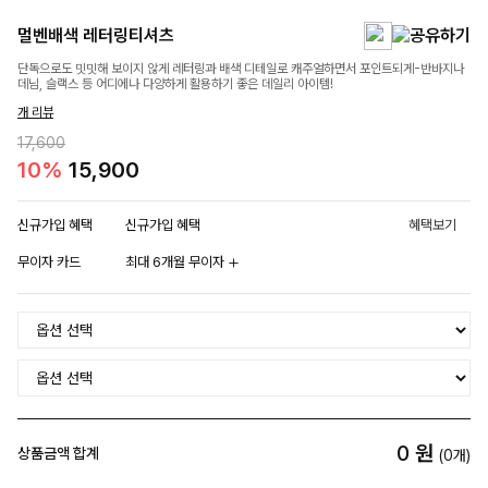
멀벤배색 레터링티셔츠
단독으로도 밋밋해 보이지 않게 레터링과 배색 디테일로 캐주얼하면서 포인트되게-반바지나
데님, 슬랙스 등 어디에나 다양하게 활용하기 좋은 데일리 아이템!
개 리뷰
17,600
10%
15,900
신규가입 혜택
신규가입 혜택
혜택보기
무이자 카드
최대 6개월 무이자
0
원
상품금액 합계
(
0
개)