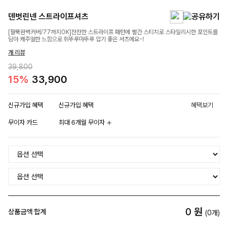
덴벗린넨 스트라이프셔츠
[팔뚝완벽커버/77까지OK]잔잔한 스트라이프 패턴에 빨간 스티치로 스타일리시한 포인트를
담아 캐주얼한 느낌으로 휘뚜루마뚜루 입기 좋은 셔츠에요-!
개 리뷰
39,800
15%
33,900
신규가입 혜택
신규가입 혜택
혜택보기
무이자 카드
최대 6개월 무이자
0
원
상품금액 합계
(
0
개)