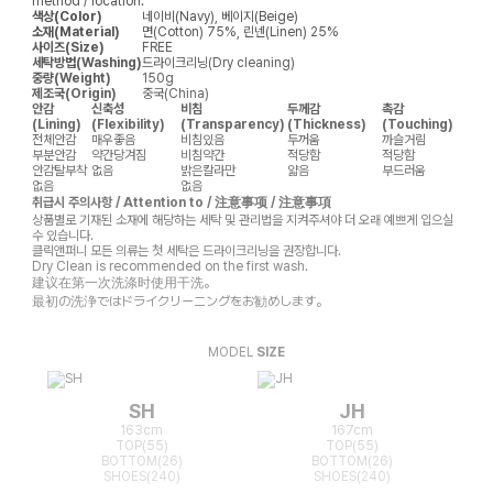
method / location.
색상(Color)
네이비(Navy), 베이지(Beige)
소재(Material)
면(Cotton) 75%, 린넨(Linen) 25%
사이즈(Size)
FREE
세탁방법(Washing)
드라이크리닝(Dry cleaning)
중량(Weight)
150g
제조국(Origin)
중국(China)
안감
신축성
비침
두께감
촉감
(Lining)
(Flexibility)
(Transparency)
(Thickness)
(Touching)
전체안감
매우좋음
비침있음
두꺼움
까슬거림
부분안감
약간당겨짐
비침약간
적당함
적당함
안감탈부착
없음
밝은칼라만
얇음
부드러움
없음
없음
취급시 주의사항 / Attention to / 注意事项 / 注意事項
상품별로 기재된 소재에 해당하는 세탁 및 관리법을 지켜주셔야 더 오래 예쁘게 입으실
수 있습니다.
클릭앤퍼니 모든 의류는 첫 세탁은 드라이크리닝을 권장합니다.
Dry Clean is recommended on the first wash.
建议在第一次洗涤时使用干洗。
最初の洗浄ではドライクリーニングをお勧めします。
MODEL
SIZE
SH
JH
163cm
167cm
TOP(55)
TOP(55)
BOTTOM(26)
BOTTOM(26)
SHOES(240)
SHOES(240)