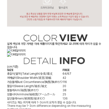
실제 색상과 가장 가까운 아래 제품이미지를 확인하세요! 모니터에 따라 차이가 있을 수
있습니다.
(cm기준)
SIZE
FREE
총길이(앞/뒤)
Total Length/全長/着丈
64/67
어깨넓이
Shoulder Width/肩宽/肩幅
42
가슴둘레
Bust Circumference/胸围/胸まわり
116
팔길이
Sleeve Length/袖长/袖丈
20
팔둘레
Arm/袖围/腕まわり
38
암홀너비
Armhole/袖根围/アームホール
25
밑단둘레
Hem/裤脚围/裾まわり
136
사이즈는 재는 위치에 따라 1~3cm의 오차가 생길 수 있습니다.
There may be 1~3cm difference depending on the measuring