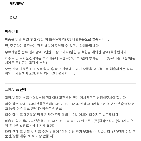
REVIEW
Q&A
배송안내
배송은 입금 확인 후 2~3일 이내(주말제외) CJ 대한통운으로 발송됩니다.
단, 주문량이 폭주하는 경우 배송이 지연될 수 있으니 양해바랍니다.
무료배송은 순수 결제금액 6만원 이상 구매시(할인 및 적립금 제외한 금액) 적용됩니다.
제주도 및 도서산간지역은 추가배송비(도선료) 3,000원이 부과됩니다. (무료배송,교환/반품
시에도 도선료는 고객님 부담)
모든 배송 과정은 CCTV로 촬영 후 출고 진행되고 있어 상품을 고의적으로 훼손하시는 경우
확인이 가능하며 교환/반품 처리 절대 불가합니다.
교환/반품 신청
교환/반품은 상품수령일부터 7일 이내 고객센터 또는 게시판으로 신청해주셔야 합니다.
회수 접수 방법 : CJ대한통운택배(1588-1255)ARS 연결 후 1번 ▷ 1번 ▷ 받으신 운송장 번
호 등록 ▷ 착불로 선택 ▷ 회수접수 완료
회수 접수 후 대한통운 담당 기사가 주말 제외 1-2일 이내에 회수지로 방문합니다.
배송비 입금계좌 : 국민은행 512637-01-001048 / 예금주 : (주)클릭앤퍼니 (입금자명 옆
에 휴대폰 뒷번호 4자리 기재 요청)
대량 구매 후 반품 시 반품 수거 비용이 1만원 이상 추가 부과될 수 있습니다. (30만원 이상 주
문건/상품 개수 70% 이상 반품 시)