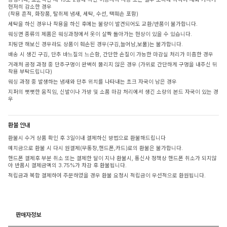
현저히 감소한 경우
(착용 흔적, 화장품, 탈취제 냄새, 세탁, 수선, 택훼손 포함)
세탁을 하신 경우나 착용을 하신 후에는 불량이 발견되어도 교환/반품이 불가합니다.
워싱면 종류의 제품은 워싱과정에서 옷이 살짝 돌아가는 현상이 있을 수 있습니다.
피팅만 해보신 경우라도 상품이 훼손된 경우(구김,늘어남,보풀)는 불가합니다.
배송 시 생긴 구김, 단추 바느질의 느슨함, 간단한 손질이 가능한 마감실 처리가 미흡한 경우
거래처 공정 과정 중 단추구멍이 완벽히 뚫리지 않은 경우 (가위로 간단하게 구멍을 내주신 뒤
착용 부탁드립니다)
워싱 과정 중 발생하는 냄새와 단추 위치를 나타내는 초크 자국이 남은 경우
지퍼의 뻣뻣한 움직임, 신발이나 가방 및 소품 마감 처리에서 생긴 소량의 본드 자국이 있는 경
우
환불 안내
환불시 수거 상품 확인 후 3일이내 결제하신 방법으로 환불해드립니다
예치금으로 환불 시 다시 원결제(무통장,핸드폰,카드)로의 환불은 불가합니다.
핸드폰 결제후 부분 취소 또는 결제한 달이 지나 환불시, 통신사 정책상 핸드폰 취소가 되지않
아 반품시 결제금액의 3.75%가 차감 후 환불됩니다.
적립금과 복합 결제하여 주문하였을 경우 환불 요청시 적립금이 우선적으로 환원됩니다.
판매자정보