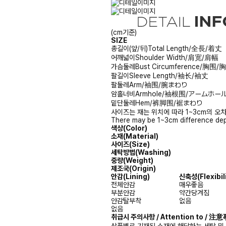
(cm기준)
SIZE
총길이(앞/뒤)
Total Length/全長/着丈
어깨넓이
Shoulder Width/肩宽/肩幅
가슴둘레
Bust Circumference/胸围
팔길이
Sleeve Length/袖长/袖丈
팔둘레
Arm/袖围/腕まわり
암홀너비
Armhole/袖根围/アームホー
밑단둘레
Hem/裤脚围/裾まわり
사이즈는 재는 위치에 따라 1~3cm의 오차
There may be 1~3cm difference dep
색상(Color)
소재(Material)
사이즈(Size)
세탁방법(Washing)
중량(Weight)
제조국(Origin)
안감(Lining)
신축성(Flexibili
전체안감
매우좋음
부분안감
약간당겨짐
안감탈부착
없음
없음
취급시 주의사항 / Attention to / 