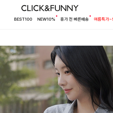
BEST100
NEW10%
휴가 전 빠른배송
여름특가~