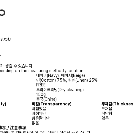
/胸まわり
ル
가 생길 수 있습니다.
ending on the measuring method / location.
네이비(Navy), 베이지(Beige)
면(Cotton) 75%, 린넨(Linen) 25%
FREE
드라이크리닝(Dry cleaning)
150g
중국(China)
ty)
비침(Transparency)
두께감(Thicknes
비침있음
두꺼움
비침약간
적당함
밝은칼라만
얇음
없음
注意事项 / 注意事項