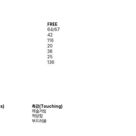
FREE
64/67
42
116
20
38
25
136
s)
촉감(Touching)
까슬거림
적당함
부드러움