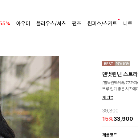
55%
아우터
블라우스/셔츠
팬츠
원피스/스커트
니트
덴벗린넨 스트
[팔뚝완벽커버/77까지
뚜루 입기 좋은 셔츠에요
개 리뷰
39,800
15%
33,900
제품코드