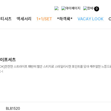
0
티셔츠
액세서리
1+1/SET
*하객룩*
VACAY LOOK
라이프셔츠
OK]잔잔한 스트라이프 패턴에 빨간 스티치로 스타일리시한 포인트를 담아 캐주얼한 느낌으
-!
BL81520