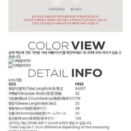
실제 색상과 가장 가까운 아래 제품이미지를 확인하세요! 모니터에 따라 차이가 있을 수
있습니다.
(cm기준)
SIZE
FREE
총길이(앞/뒤)
Total Length/全長/着丈
64/67
어깨넓이
Shoulder Width/肩宽/肩幅
42
가슴둘레
Bust Circumference/胸围/胸まわり
116
팔길이
Sleeve Length/袖长/袖丈
20
팔둘레
Arm/袖围/腕まわり
38
암홀너비
Armhole/袖根围/アームホール
25
밑단둘레
Hem/裤脚围/裾まわり
136
사이즈는 재는 위치에 따라 1~3cm의 오차가 생길 수 있습니다.
There may be 1~3cm difference depending on the measuring