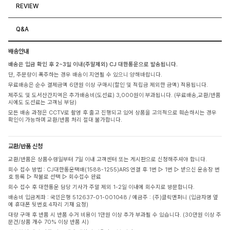
REVIEW
Q&A
배송안내
배송은 입금 확인 후 2~3일 이내(주말제외) CJ 대한통운으로 발송됩니다.
단, 주문량이 폭주하는 경우 배송이 지연될 수 있으니 양해바랍니다.
무료배송은 순수 결제금액 6만원 이상 구매시(할인 및 적립금 제외한 금액) 적용됩니다.
제주도 및 도서산간지역은 추가배송비(도선료) 3,000원이 부과됩니다. (무료배송,교환/반품
시에도 도선료는 고객님 부담)
모든 배송 과정은 CCTV로 촬영 후 출고 진행되고 있어 상품을 고의적으로 훼손하시는 경우
확인이 가능하며 교환/반품 처리 절대 불가합니다.
교환/반품 신청
교환/반품은 상품수령일부터 7일 이내 고객센터 또는 게시판으로 신청해주셔야 합니다.
회수 접수 방법 : CJ대한통운택배(1588-1255)ARS 연결 후 1번 ▷ 1번 ▷ 받으신 운송장 번
호 등록 ▷ 착불로 선택 ▷ 회수접수 완료
회수 접수 후 대한통운 담당 기사가 주말 제외 1-2일 이내에 회수지로 방문합니다.
배송비 입금계좌 : 국민은행 512637-01-001048 / 예금주 : (주)클릭앤퍼니 (입금자명 옆
에 휴대폰 뒷번호 4자리 기재 요청)
대량 구매 후 반품 시 반품 수거 비용이 1만원 이상 추가 부과될 수 있습니다. (30만원 이상 주
문건/상품 개수 70% 이상 반품 시)