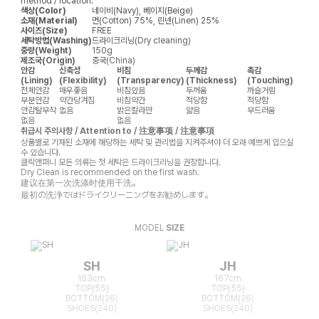
method / location.
색상(Color)
네이비(Navy), 베이지(Beige)
소재(Material)
면(Cotton) 75%, 린넨(Linen) 25%
사이즈(Size)
FREE
세탁방법(Washing)
드라이크리닝(Dry cleaning)
중량(Weight)
150g
제조국(Origin)
중국(China)
안감
신축성
비침
두께감
촉감
(Lining)
(Flexibility)
(Transparency)
(Thickness)
(Touching)
전체안감
매우좋음
비침있음
두꺼움
까슬거림
부분안감
약간당겨짐
비침약간
적당함
적당함
안감탈부착
없음
밝은칼라만
얇음
부드러움
없음
없음
취급시 주의사항 / Attention to / 注意事项 / 注意事項
상품별로 기재된 소재에 해당하는 세탁 및 관리법을 지켜주셔야 더 오래 예쁘게 입으실
수 있습니다.
클릭앤퍼니 모든 의류는 첫 세탁은 드라이크리닝을 권장합니다.
Dry Clean is recommended on the first wash.
建议在第一次洗涤时使用干洗。
最初の洗浄ではドライクリーニングをお勧めします。
MODEL
SIZE
SH
JH
163cm
167cm
TOP(55)
TOP(55)
BOTTOM(26)
BOTTOM(26)
SHOES(240)
SHOES(240)