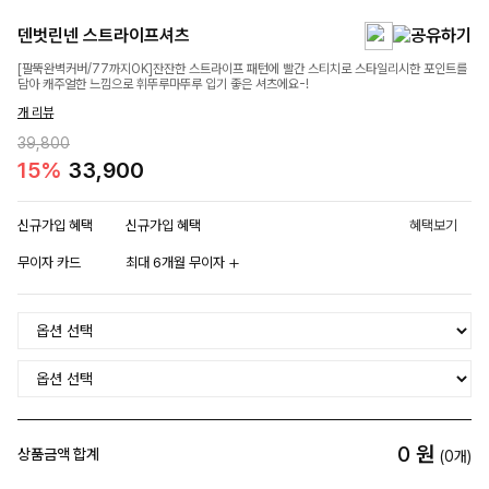
덴벗린넨 스트라이프셔츠
[팔뚝완벽커버/77까지OK]잔잔한 스트라이프 패턴에 빨간 스티치로 스타일리시한 포인트를
담아 캐주얼한 느낌으로 휘뚜루마뚜루 입기 좋은 셔츠에요-!
개 리뷰
39,800
15%
33,900
신규가입 혜택
신규가입 혜택
혜택보기
무이자 카드
최대 6개월 무이자
0
원
상품금액 합계
(
0
개)