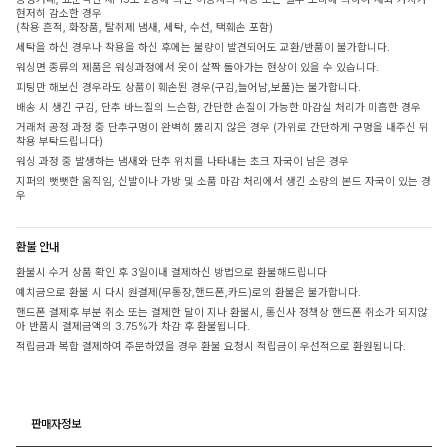
현저히 감소한 경우
(착용 흔적, 화장품, 탈취제 냄새, 세탁, 수선, 택훼손 포함)
세탁을 하신 경우나 착용을 하신 후에는 불량이 발견되어도 교환/반품이 불가합니다.
워싱면 종류의 제품은 워싱과정에서 옷이 살짝 돌아가는 현상이 있을 수 있습니다.
피팅만 해보신 경우라도 상품이 훼손된 경우(구김,늘어남,보풀)는 불가합니다.
배송 시 생긴 구김, 단추 바느질의 느슨함, 간단한 손질이 가능한 마감실 처리가 미흡한 경우
거래처 공정 과정 중 단추구멍이 완벽히 뚫리지 않은 경우 (가위로 간단하게 구멍을 내주신 뒤
착용 부탁드립니다)
워싱 과정 중 발생하는 냄새와 단추 위치를 나타내는 초크 자국이 남은 경우
지퍼의 뻣뻣한 움직임, 신발이나 가방 및 소품 마감 처리에서 생긴 소량의 본드 자국이 있는 경
우
환불 안내
환불시 수거 상품 확인 후 3일이내 결제하신 방법으로 환불해드립니다
예치금으로 환불 시 다시 원결제(무통장,핸드폰,카드)로의 환불은 불가합니다.
핸드폰 결제후 부분 취소 또는 결제한 달이 지나 환불시, 통신사 정책상 핸드폰 취소가 되지않
아 반품시 결제금액의 3.75%가 차감 후 환불됩니다.
적립금과 복합 결제하여 주문하였을 경우 환불 요청시 적립금이 우선적으로 환원됩니다.
판매자정보