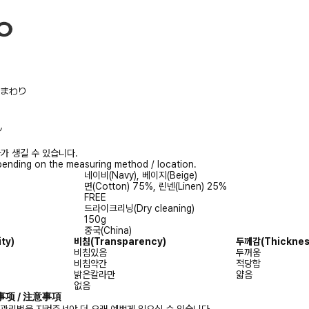
/胸まわり
ル
가 생길 수 있습니다.
ending on the measuring method / location.
네이비(Navy), 베이지(Beige)
면(Cotton) 75%, 린넨(Linen) 25%
FREE
드라이크리닝(Dry cleaning)
150g
중국(China)
ty)
비침(Transparency)
두께감(Thicknes
비침있음
두꺼움
비침약간
적당함
밝은칼라만
얇음
없음
注意事项 / 注意事項