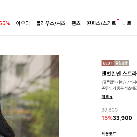
55%
아우터
블라우스/셔츠
팬츠
원피스/스커트
니트
덴벗린넨 스트
[팔뚝완벽커버/77까지
뚜루 입기 좋은 셔츠에요
개 리뷰
39,800
15%
33,900
제품코드