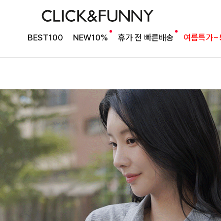
BEST100
NEW10%
휴가 전 빠른배송
여름특가~