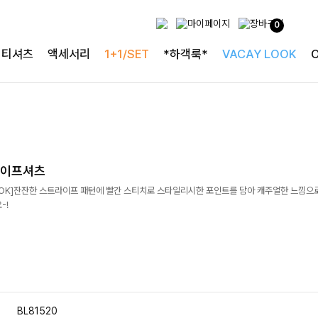
0
티셔츠
액세서리
1+1/SET
*하객룩*
VACAY LOOK
라이프셔츠
OK]잔잔한 스트라이프 패턴에 빨간 스티치로 스타일리시한 포인트를 담아 캐주얼한 느낌으
-!
BL81520