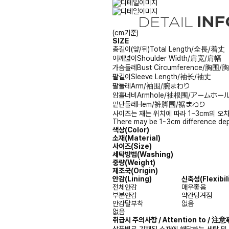
(cm기준)
SIZE
총길이(앞/뒤)
Total Length/全長/着丈
어깨넓이
Shoulder Width/肩宽/肩幅
가슴둘레
Bust Circumference/胸围
팔길이
Sleeve Length/袖长/袖丈
팔둘레
Arm/袖围/腕まわり
암홀너비
Armhole/袖根围/アームホー
밑단둘레
Hem/裤脚围/裾まわり
사이즈는 재는 위치에 따라 1~3cm의 오차
There may be 1~3cm difference dep
색상(Color)
소재(Material)
사이즈(Size)
세탁방법(Washing)
중량(Weight)
제조국(Origin)
안감(Lining)
신축성(Flexibili
전체안감
매우좋음
부분안감
약간당겨짐
안감탈부착
없음
없음
취급시 주의사항 / Attention to / 