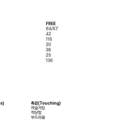
FREE
64/67
42
116
20
38
25
136
s)
촉감(Touching)
까슬거림
적당함
부드러움