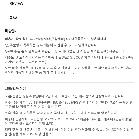
REVIEW
Q&A
배송안내
배송은 입금 확인 후 2~3일 이내(주말제외) CJ 대한통운으로 발송됩니다.
단, 주문량이 폭주하는 경우 배송이 지연될 수 있으니 양해바랍니다.
무료배송은 순수 결제금액 6만원 이상 구매시(할인 및 적립금 제외한 금액) 적용됩니다.
제주도 및 도서산간지역은 추가배송비(도선료) 3,000원이 부과됩니다. (무료배송,교환/반품
시에도 도선료는 고객님 부담)
모든 배송 과정은 CCTV로 촬영 후 출고 진행되고 있어 상품을 고의적으로 훼손하시는 경우
확인이 가능하며 교환/반품 처리 절대 불가합니다.
교환/반품 신청
교환/반품은 상품수령일부터 7일 이내 고객센터 또는 게시판으로 신청해주셔야 합니다.
회수 접수 방법 : CJ대한통운택배(1588-1255)ARS 연결 후 1번 ▷ 1번 ▷ 받으신 운송장 번
호 등록 ▷ 착불로 선택 ▷ 회수접수 완료
회수 접수 후 대한통운 담당 기사가 주말 제외 1-2일 이내에 회수지로 방문합니다.
배송비 입금계좌 : 국민은행 512637-01-001048 / 예금주 : (주)클릭앤퍼니 (입금자명 옆
에 휴대폰 뒷번호 4자리 기재 요청)
대량 구매 후 반품 시 반품 수거 비용이 1만원 이상 추가 부과될 수 있습니다. (30만원 이상 주
문건/상품 개수 70% 이상 반품 시)