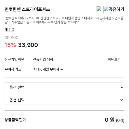
덴벗린넨 스트라이프셔츠
[팔뚝완벽커버/77까지OK]잔잔한 스트라이프 패턴에 빨간 스티치로 스타일리시한 포인트를
담아 캐주얼한 느낌으로 휘뚜루마뚜루 입기 좋은 셔츠에요-!
개 리뷰
39,800
15%
33,900
신규가입 혜택
신규가입 혜택
혜택보기
무이자 카드
최대 6개월 무이자
0
원
상품금액 합계
(
0
개)