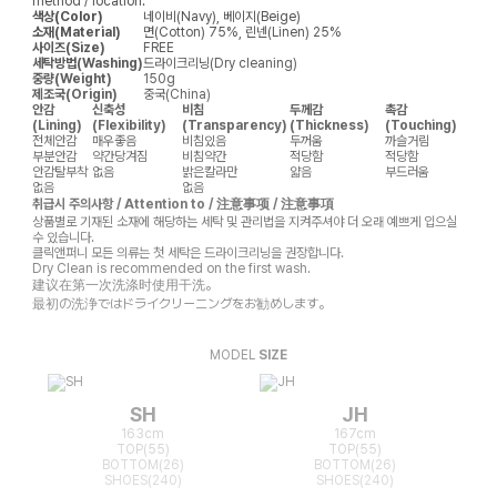
method / location.
색상(Color)
네이비(Navy), 베이지(Beige)
소재(Material)
면(Cotton) 75%, 린넨(Linen) 25%
사이즈(Size)
FREE
세탁방법(Washing)
드라이크리닝(Dry cleaning)
중량(Weight)
150g
제조국(Origin)
중국(China)
안감
신축성
비침
두께감
촉감
(Lining)
(Flexibility)
(Transparency)
(Thickness)
(Touching)
전체안감
매우좋음
비침있음
두꺼움
까슬거림
부분안감
약간당겨짐
비침약간
적당함
적당함
안감탈부착
없음
밝은칼라만
얇음
부드러움
없음
없음
취급시 주의사항 / Attention to / 注意事项 / 注意事項
상품별로 기재된 소재에 해당하는 세탁 및 관리법을 지켜주셔야 더 오래 예쁘게 입으실
수 있습니다.
클릭앤퍼니 모든 의류는 첫 세탁은 드라이크리닝을 권장합니다.
Dry Clean is recommended on the first wash.
建议在第一次洗涤时使用干洗。
最初の洗浄ではドライクリーニングをお勧めします。
MODEL
SIZE
SH
JH
163cm
167cm
TOP(55)
TOP(55)
BOTTOM(26)
BOTTOM(26)
SHOES(240)
SHOES(240)