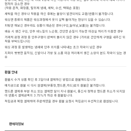
현저히 감소한 경우
(착용 흔적, 화장품, 탈취제 냄새, 세탁, 수선, 택훼손 포함)
세탁을 하신 경우나 착용을 하신 후에는 불량이 발견되어도 교환/반품이 불가합니다.
워싱면 종류의 제품은 워싱과정에서 옷이 살짝 돌아가는 현상이 있을 수 있습니다.
피팅만 해보신 경우라도 상품이 훼손된 경우(구김,늘어남,보풀)는 불가합니다.
배송 시 생긴 구김, 단추 바느질의 느슨함, 간단한 손질이 가능한 마감실 처리가 미흡한 경우
거래처 공정 과정 중 단추구멍이 완벽히 뚫리지 않은 경우 (가위로 간단하게 구멍을 내주신 뒤
착용 부탁드립니다)
워싱 과정 중 발생하는 냄새와 단추 위치를 나타내는 초크 자국이 남은 경우
지퍼의 뻣뻣한 움직임, 신발이나 가방 및 소품 마감 처리에서 생긴 소량의 본드 자국이 있는 경
우
환불 안내
환불시 수거 상품 확인 후 3일이내 결제하신 방법으로 환불해드립니다
예치금으로 환불 시 다시 원결제(무통장,핸드폰,카드)로의 환불은 불가합니다.
핸드폰 결제후 부분 취소 또는 결제한 달이 지나 환불시, 통신사 정책상 핸드폰 취소가 되지않
아 반품시 결제금액의 3.75%가 차감 후 환불됩니다.
적립금과 복합 결제하여 주문하였을 경우 환불 요청시 적립금이 우선적으로 환원됩니다.
판매자정보