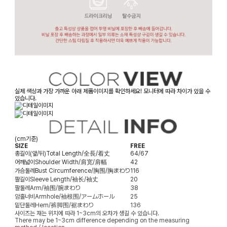
실제 색상과 가장 가까운 아래 제품이미지를 확인하세요! 모니터에 따라 차이가 있을 수
있습니다.
(cm기준)
SIZE
FREE
총길이(앞/뒤)
Total Length/全長/着丈
64/67
어깨넓이
Shoulder Width/肩宽/肩幅
42
가슴둘레
Bust Circumference/胸围/胸まわり
116
팔길이
Sleeve Length/袖长/袖丈
20
팔둘레
Arm/袖围/腕まわり
38
암홀너비
Armhole/袖根围/アームホール
25
밑단둘레
Hem/裤脚围/裾まわり
136
사이즈는 재는 위치에 따라 1~3cm의 오차가 생길 수 있습니다.
There may be 1~3cm difference depending on the measuring