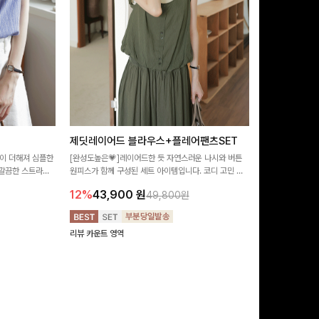
제딧레이어드 블라우스+플레어팬츠SET
뮬론퍼프 레
이 더해져 심플한
[완성도높은💗]레이어드한 듯 자연스러운 나시와 버튼
[데이트룩추천🩷
깔끔한 스트라이
원피스가 함께 구성된 세트 아이템입니다. 코디 고민 없
랑스러운 분위기를
 좋은 블라우스예요
이 한 벌만으로도 내추럴하면서 여성스러운 썸머룩 완성!
밋밋함 없이 여성
12%
43,900
원
10%
29,9
49,800원
리뷰 카운트 영역
리뷰 카운트 영역