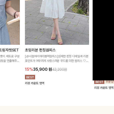
트링자켓SET
초밍리본 펀칭원피스
[주문폭주/
스
자켓이 세트로 구성
[🧊시원여리여리썸머원피스]섬세한 펀칭 디테일과 리본
타일링을 연출해주는
포인트가 어우러져 사랑스러운 무드를 더한 원피스 🤍
구김이 적은 링클
 실용적이며, 스트
여리하게 퍼지는 실루엣으로 로맨틱하고 여성스럽게 연
하며 일자로 떨어
15%
35,900
원
42,200원
어 데일리부터 여
출돼요 ✨
해주는 원피스에
18%
27,9
리뷰 카운트 영역
리뷰 카운트 영역