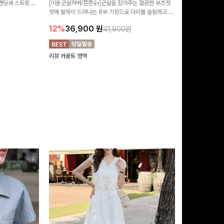
 밴딩과 스트링 디
[미운군살커버/쫀쫀👍]군살을 잡아주는 깔끔한 부츠컷
포인트가 되어주는
유롭게 떨어지는 와
핏에 발목이 드러나는 8부 기장으로 다리를 슬림하고 길
는 실루엣과 가
14%
42,9
니다:)
어보이게 만들어주며 생지 소재로 멋을 더한 데님팬츠에
편안하게 즐기기 
12%
36,900
원
41,900원
요~!
리뷰 카운트 영역
리뷰 카운트 영역