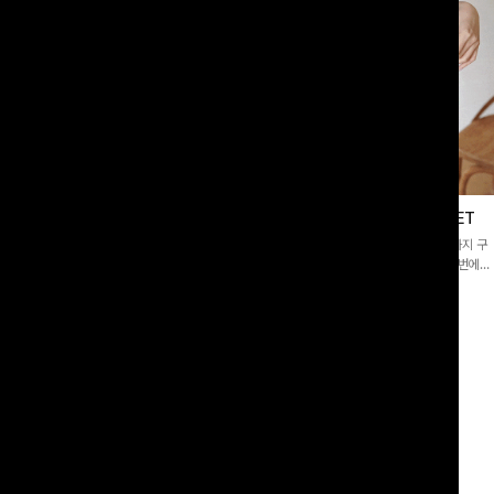
이스블라우스
필딩버튼 카라블라우스+와이드팬츠SET
]깔끔한 소매 퍼프와 레이스 자수로 사
[SET PICK]버튼 카라 블라우스와 팬츠, 스트랩까지 구
 담았으며 은은한 체크 패턴이 더해져
성된 활용도 높은 3종 세트 🤍 코디 걱정 없이 한 번에
스러움 가득 느껴지는 블라우스에요🤍
완성도 있는 스타일링을 연출할 수 있어 데일리하게 즐기
00
원
10%
49,900
원
33,200원
55,400원
기 좋아요 ✨
리뷰 카운트 영역