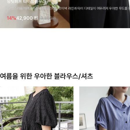
밍팃퍼프 타이블라우스
[고급스러움/하객룩추천💎]여성스러운 브이넥 라인과 타이 디테일이 어우러져 우아한 무드를 
라우스 🤍 여유로운 7부 소매로 편안하게 착용되며 데일리룩부터 출근룩, 하객룩까지 세련된
14%
42,900
원
49,800원
기 좋은 아이템이에요
여름을 위한 우아한 블라우스/셔츠