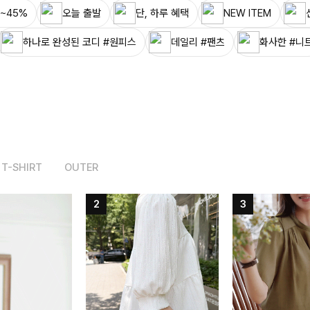
~45%
오늘 출발
단, 하루 혜택
NEW ITEM
하나로 완성된 코디 #원피스
데일리 #팬츠
화사한 #니
T-SHIRT
OUTER