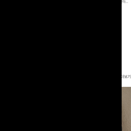
 와이드 팬츠입니다. 여유롭게 떨어지
어 핏 반바지가 함께 구성된 세트 아이템으로, 편안하면
볍게 바스락거리는 소재감으로 시원하고
서도 캐주얼한 꾸안꾸룩을 완성해드립니다 ✨🩵
00
원
18%
29,900
원
49,800원
36,400원
좋은 아이템-
리뷰 카운트 영역
더보기