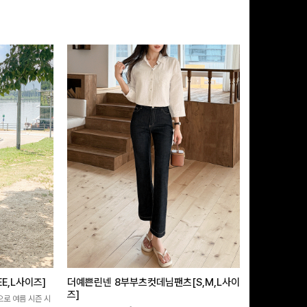
E,L사이즈]
더예쁜린넨 8부부츠컷데님팬츠[S,M,L사이
쿨링버튼 8부
즈]
으로 여름 시즌 시
[바스락소재💙/