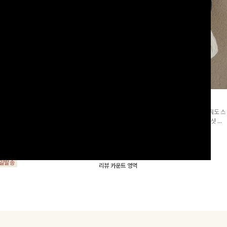
군살삭제]젤링클프리 카라원피
조단스트링 체크원피스
[고객요청재입고/2천장돌파💚]하나만 툭 착용해줘도 스
프리 원단으로 항상 깔끔하게 착용 가능
타일리시해 보이는 휘뚜루 마뚜루 아이템 ~ ! 인생샷 건
지는 넉넉한 핏으로 군살을 완벽히 커버
질 수 있는 세련된 무드의 체크 패턴이 들어간 원피스 : )
15%
29,900
원
35,100원
요🖤
00
원
34,000원
리뷰 카운트 영역