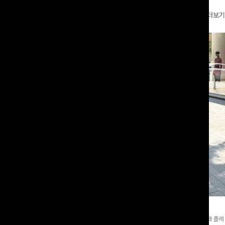
더보기
와이드팬츠[FREE,L사이즈]
테킷미 레터링티셔츠+반바지SET
8부기장]사이드 버튼 디테일이 은은한
[데일리부터 여행룩까지]감각적인 레터링 티셔츠와 플레