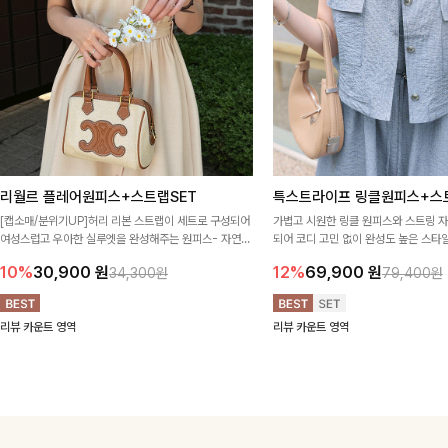
리월르 플레어원피스+스트랩SET
특스트라이프 링클원피스+스
[캡소매/분위기UP]허리 리본 스트랩이 세트로 구성되어
가볍고 시원한 링클 원피스와 스트링 
여성스럽고 우아한 실루엣을 완성해주는 원피스- 자연스
되어 코디 고민 없이 완성도 높은 스
럽게 퍼지는 플레어 라인과 깔끔한 핏이 어우러져 단정하
아이템 🤍 따로 또 같이 활용하기 좋아
10%
30,900
원
12%
69,900
원
34,300원
79,400원
면서도 여리한 무드로 입어져✨
링 디테일로 다양한 핏을 연출할 수 있
행룩까지 멋스럽게 즐기기 좋아요 ✨
리뷰 카운트 영역
리뷰 카운트 영역