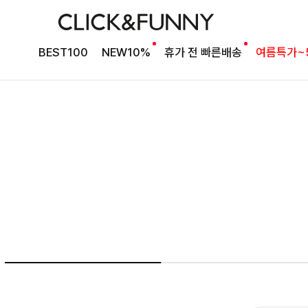
NO1. 썸머베스트
BEST100
NEW10%
휴가 전 빠른배송
여름특가~
두가지 컬러 데일리아이템
룬카일 스트라이프셔츠