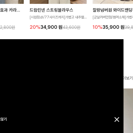
[재구매율1위] 냉감효과 카라니트
드람린넨 스트링블라우스
[군살커버만점/썸머소재]가볍
[시원함🧊/77사이즈까지]가볍고 내추럴
필요가 없어요!얇
원단과 여유로운 와이드 핏으로
한 텍스처가 돋보이는 블라우스로, 답답함
10%
35,900
원
20%
34,900
원
32,800원
39,
43,600원
여름에도 시원하게
편안하게 착용하실 수 있는 팬
없는 슬릿 카라 디자인이 얼굴선을 더욱 시
다
✨ 허리 전체 밴딩과 스트링 
원하게 연출해드립니다 🤍🌿
감 있는 착용감을 더해드려요!
더보기
 않기