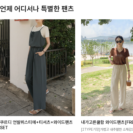
언제 어디서나 특별한 팬츠
쿠르디 언발뷔스티에+티셔츠+와이드팬츠
내가고른쿨함 와이드팬츠[FRE
SET
[2TYPE기장]가볍고 내추럴한 소재감