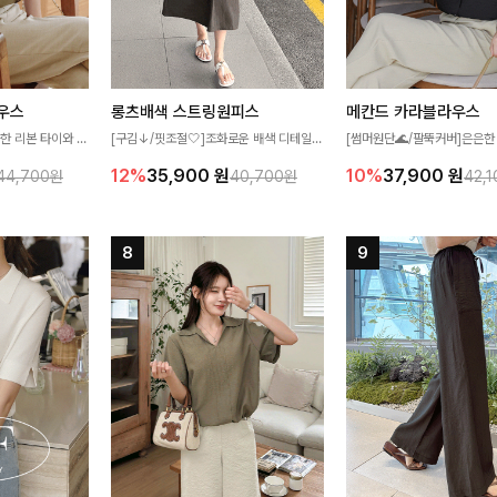
우스
롱츠배색 스트링원피스
메칸드 카라블라우스
한 리본 타이와 자
[구김↓/핏조절🤍]조화로운 배색 디테일로
[썸머원단🌊/팔뚝커버]은은한
디테일이 여성스러운
스타일을 더한 원피스! 스트링이 내장되어
와 여유로운 실루엣이 만나 
12%
35,900
원
10%
37,900
원
44,700원
40,700원
42,
스 🤎 하늘하늘
있어 여리여리한 라인을 만들어주고 넉넉한
세련된 무드를 연출해주는 블
떨어지는 실루엣으로
포켓으로 실용성까지 갖췄어요:)
리룩부터 출근룩까지 다양하게
 세련되게 즐기기
은 베이직한 디자인!