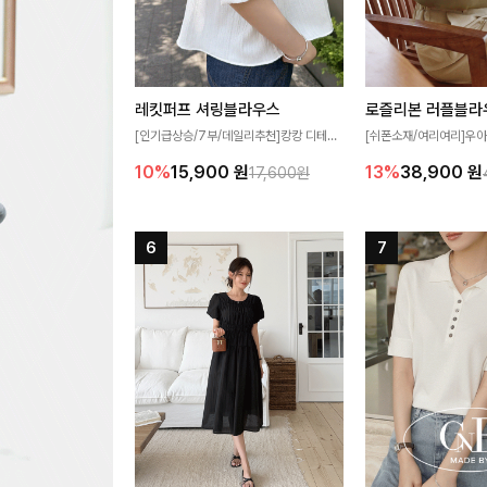
레킷퍼프 셔링블라우스
로즐리본 러플블라
[인기급상승/7부/데일리추천]캉캉 디테일
[쉬폰소재/여리여리]우아
이 더해져 사랑스럽고 풍성한 실루엣을 완
연스럽게 흐르는 러플 
10%
15,900
원
13%
38,900
원
17,600원
성해주는 블라우스 🤍 가볍게 퍼지는 핏으
분위기를 더해주는 블라우
로 체형을 자연스럽게 커버해주며 여성스럽
한 소재감과 여유롭게 
게 즐기기 좋아요 ✨
얼굴까지 화사해 보이며
좋아요