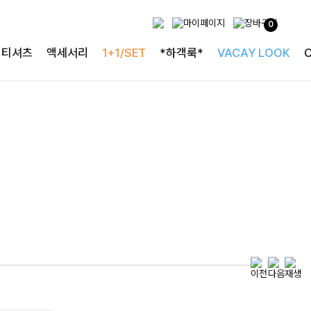
0
투피스로 완성되는
티셔츠
액세서리
1+1/SET
*하객룩*
VACAY LOOK
완성도 높은 원피스SET
특스트라이프 링클원피스+스트링자켓SET