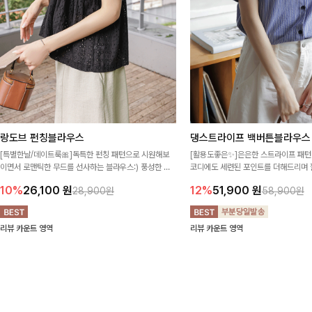
랑도브 펀칭블라우스
댕스트라이프 백버튼블라우스
[특별한날/데이트룩🎀]독특한 펀칭 패턴으로 시원해보
[활용도좋은✨]은은한 스트라이프 패턴
이면서 로맨틱한 무드를 선사하는 블라우스:) 풍성한 퍼
코디에도 세련된 포인트를 더해드리며 
프 소매와 밑단 셔링으로 스타일을 더했어요
프 디테일로 유행 없이 오래 함께하기
10%
26,100
원
12%
51,900
원
28,900원
58,900원
리뷰 카운트 영역
리뷰 카운트 영역