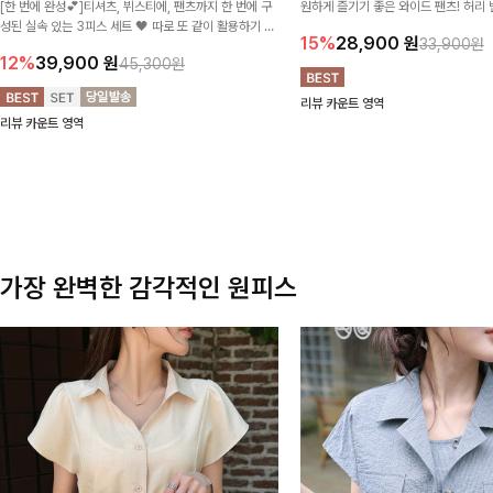
[한 번에 완성💕]티셔츠, 뷔스티에, 팬츠까지 한 번에 구
원하게 즐기기 좋은 와이드 팬츠! 허리
성된 실속 있는 3피스 세트 🖤 따로 또 같이 활용하기 좋
테일로 편안한 착용감을 더했으며, 여
15%
28,900
원
33,900원
아 코디 걱정 없이 데일리하게 즐기기 좋아요 ✨
이드핏이 군살을 자연스럽게 커버해준답
12%
39,900
원
45,300원
리뷰 카운트 영역
리뷰 카운트 영역
가장 완벽한 감각적인 원피스