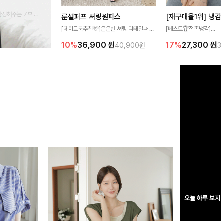
완성해주는 7부 블
룬셀퍼프 셔링원피스
 스타일링을 연출하
[데이트룩추천🩷]은은한 셔링 디테일과 퍼
[베스트🏆접촉냉감]
프 소매가 어우러져 사랑스러운 무드를 완
여름에도 무더위 걱정할 
10%
36,900
원
17%
27,300
원
40,900원
성해주는 원피스🤍 허리 스모크 밴딩이 슬
고 가벼운 소재감으로 
림한 실루엣을 연출해주며, 자연스럽게 퍼
즐기실 수 있는 니트랍니
지는 플레어 라인으로 여성스럽고 편안하게
즐기기 좋아요
오늘 하루 보지