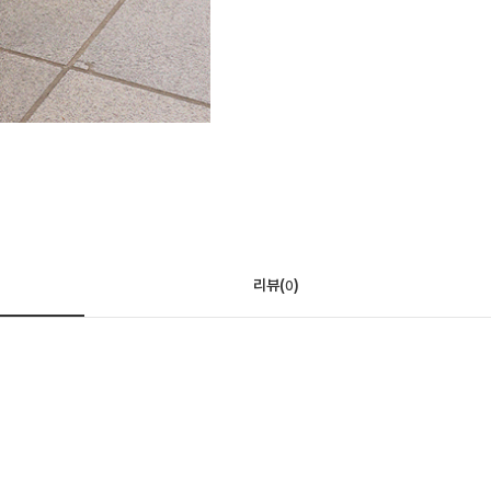
리뷰(
)
0