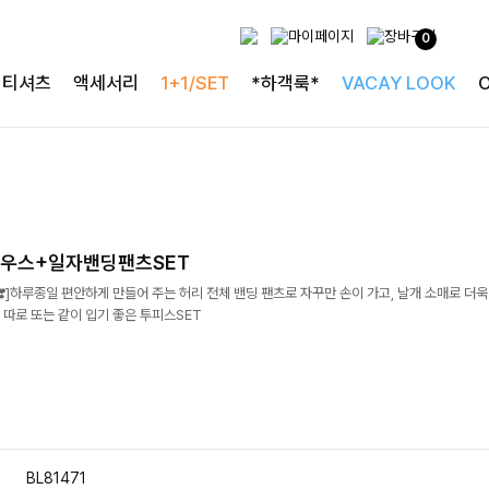
0
티셔츠
액세서리
1+1/SET
*하객룩*
VACAY LOOK
우스+일자밴딩팬츠SET
️]하루종일 편안하게 만들어 주는 허리 전체 밴딩 팬츠로 자꾸만 손이 가고, 날개 소매로 더
따로 또는 같이 입기 좋은 투피스SET
BL81471