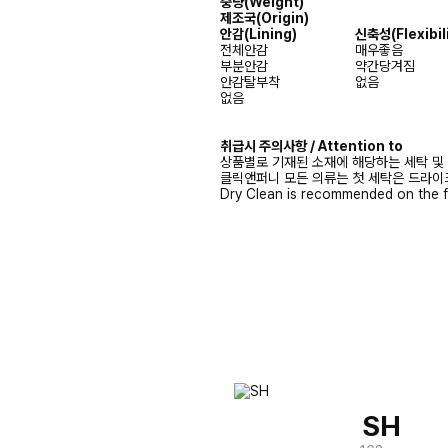
중량(Weight)
제조국(Origin)
안감
(Lining)
신축성
(Flexibil
전체안감
매우좋음
부분안감
약간당겨짐
안감탈부착
없음
없음
취급시 주의사항 / Attention to
상품별로 기재된 소재에 해당하는 세탁 및
클릭앤퍼니 모든 의류는 첫 세탁은 드라이
Dry Clean is recommended on the f
SH