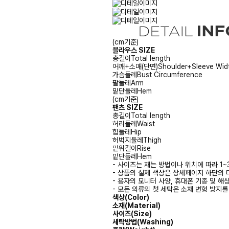
(cm기준)
블라우스 SIZE
총길이
Total length
어깨+소매(단면)
Shoulder+Sleeve Wid
가슴둘레
Bust Circumference
팔둘레
Arm
밑단둘레
Hem
(cm기준)
팬츠 SIZE
총길이
Total length
허리둘레
Waist
힙둘레
Hip
허벅지둘레
Thigh
밑위길이
Rise
밑단둘레
Hem
- 사이즈는 재는 방법이나 위치에 따라 1~
- 상품의 실제 색상은 상세페이지 하단의 
- 용자의 모니터 사양, 휴대폰 기종 및 해
- 모든 의류의 첫 세탁은 소재 변형 방지
색상(Color)
소재(Material)
사이즈(Size)
세탁방법(Washing)