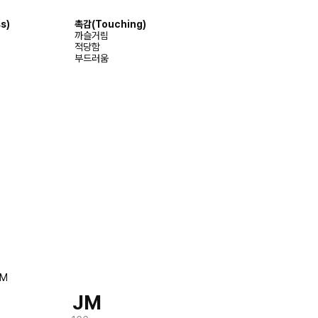
s)
촉감
(Touching)
까슬거림
적당함
부드러움
JM