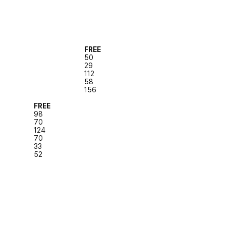
FREE
50
29
112
58
156
FREE
98
70
124
70
33
52