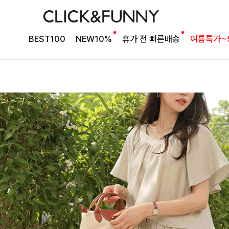
BEST100
NEW10%
휴가 전 빠른배송
여름특가~