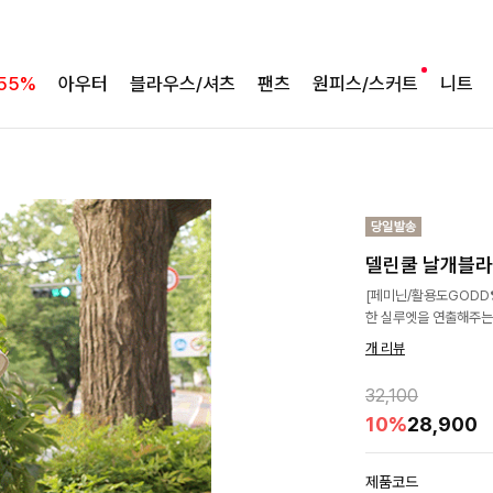
55%
아우터
블라우스/셔츠
팬츠
원피스/스커트
니트
델린쿨 날개블라
[페미닌/활용도GODD❣
한 실루엣을 연출해주는 
개 리뷰
32,100
10%
28,900
제품코드