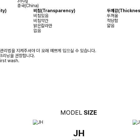
350g
중국(China)
ity)
비침
(Transparency)
두께감
(Thicknes
비침있음
두꺼움
비침약간
적당함
밝은칼라만
얇음
없음
 관리법을 지켜주셔야 더 오래 예쁘게 입으실 수 있습니다.
크리닝을 권장합니다.
irst wash.
MODEL
SIZE
JH