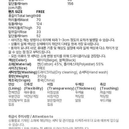
밑단둘레
Hem
156
(cm기준)
팬츠 SIZE
FREE
총길이
Total length
98
허리둘레
Waist
70
힙둘레
Hip
124
허벅지둘레
Thigh
70
밑위길이
Rise
33
밑단둘레
Hem
52
- 사이즈는 재는 방법이나 위치에 따라 1~3cm 정도의 오차가 발생할 수 있습니다.
- 상품의 실제 색상은 상세페이지 하단의 디테일 컷과 가장 유사합니다.
- 용자의 모니터 사양, 휴대폰 기종 및 해상도 설정에 따라 실제 색상과 다소 차이가 있
을 수 있는 점 참고 부탁드립니다.
- 모든 의류의 첫 세탁은 소재 변형 방지를 위해 드라이클리닝을 권장합니다.
색상(Color)
베이지(Beige), 블랙(Black)
소재(Material)
면(Cotton) 45%, 폴리에스터(Polyester) 55%
사이즈(Size)
FREE
세탁방법(Washing)
드라이크리닝(Dry cleaning), 손세탁(Hand wash)
중량(Weight)
350g
제조국(Origin)
중국(China)
안감
신축성
비침
두께감
촉감
(Lining)
(Flexibility)
(Transparency)
(Thickness)
(Touching)
전체안감
매우좋음
비침있음
두꺼움
까슬거림
부분안감
약간당겨짐
비침약간
적당함
적당함
안감탈부착
없음
밝은칼라만
얇음
부드러움
없음
없음
취급시 주의사항 / Attention to
상품별로 기재된 소재에 해당하는 세탁 및 관리법을 지켜주셔야 더 오래 예쁘게 입으실
수 있습니다.
클릭앤퍼니 모든 의류는 첫 세탁은 드라이크리닝을 권장합니다.