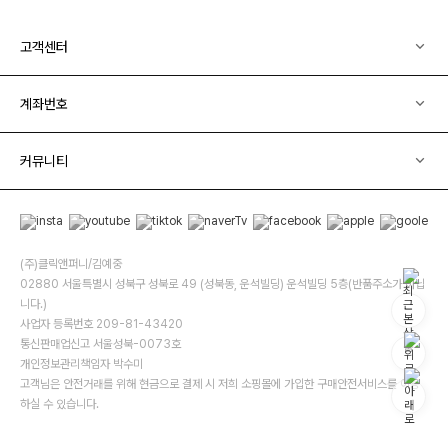
고객센터
계좌번호
커뮤니티
(주)클릭앤퍼니/김예중
02880 서울특별시 성북구 성북로 49 (성북동, 운석빌딩) 운석빌딩 5층(반품주소가 아닙
니다.)
사업자 등록번호 209-81-43420
통신판매업신고 서울성북-0073호
개인정보관리책임자 박수미
고객님은 안전거래를 위해 현금으로 결제 시 저희 소핑몰에 가입한 구매안전서비스를 이용
하실 수 있습니다.