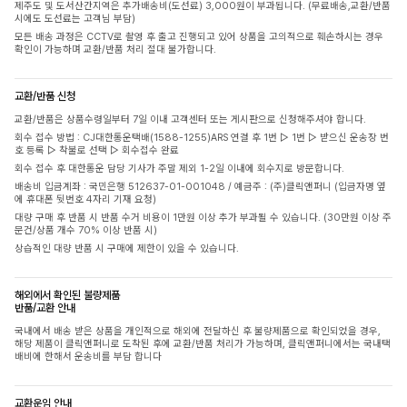
제주도 및 도서산간지역은 추가배송비(도선료) 3,000원이 부과됩니다. (무료배송,교환/반품
시에도 도선료는 고객님 부담)
모든 배송 과정은 CCTV로 촬영 후 출고 진행되고 있어 상품을 고의적으로 훼손하시는 경우
확인이 가능하며 교환/반품 처리 절대 불가합니다.
교환/반품 신청
교환/반품은 상품수령일부터 7일 이내 고객센터 또는 게시판으로 신청해주셔야 합니다.
회수 접수 방법 : CJ대한통운택배(1588-1255)ARS 연결 후 1번 ▷ 1번 ▷ 받으신 운송장 번
호 등록 ▷ 착불로 선택 ▷ 회수접수 완료
회수 접수 후 대한통운 담당 기사가 주말 제외 1-2일 이내에 회수지로 방문합니다.
배송비 입금계좌 : 국민은행 512637-01-001048 / 예금주 : (주)클릭앤퍼니 (입금자명 옆
에 휴대폰 뒷번호 4자리 기재 요청)
대량 구매 후 반품 시 반품 수거 비용이 1만원 이상 추가 부과될 수 있습니다. (30만원 이상 주
문건/상품 개수 70% 이상 반품 시)
상습적인 대량 반품 시 구매에 제한이 있을 수 있습니다.
해외에서 확인된 불량제품
반품/교환 안내
국내에서 배송 받은 상품을 개인적으로 해외에 전달하신 후 불량제품으로 확인되었을 경우,
해당 제품이 클릭앤퍼니로 도착된 후에 교환/반품 처리가 가능하며, 클릭앤퍼니에서는 국내택
배비에 한해서 운송비를 부담 합니다
교환운임 안내