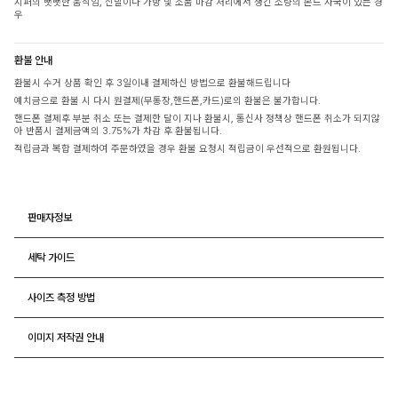
지퍼의 뻣뻣한 움직임, 신발이나 가방 및 소품 마감 처리에서 생긴 소량의 본드 자국이 있는 경
우
환불 안내
환불시 수거 상품 확인 후 3일이내 결제하신 방법으로 환불해드립니다
예치금으로 환불 시 다시 원결제(무통장,핸드폰,카드)로의 환불은 불가합니다.
핸드폰 결제후 부분 취소 또는 결제한 달이 지나 환불시, 통신사 정책상 핸드폰 취소가 되지않
아 반품시 결제금액의 3.75%가 차감 후 환불됩니다.
적립금과 복합 결제하여 주문하였을 경우 환불 요청시 적립금이 우선적으로 환원됩니다.
판매자정보
세탁 가이드
사이즈 측정 방법
이미지 저작권 안내