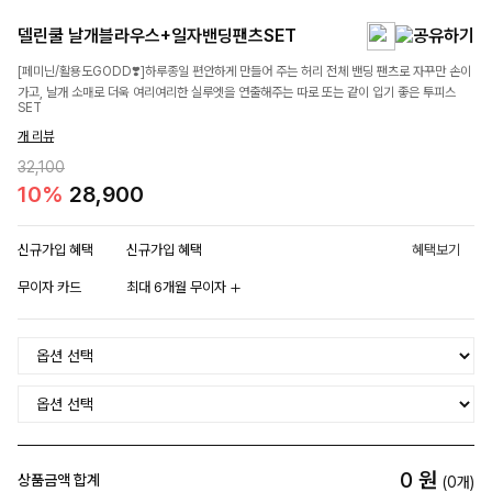
델린쿨 날개블라우스+일자밴딩팬츠SET
[페미닌/활용도GODD❣️]하루종일 편안하게 만들어 주는 허리 전체 밴딩 팬츠로 자꾸만 손이
가고, 날개 소매로 더욱 여리여리한 실루엣을 연출해주는 따로 또는 같이 입기 좋은 투피스
SET
개 리뷰
32,100
10%
28,900
신규가입 혜택
신규가입 혜택
혜택보기
무이자 카드
최대 6개월 무이자
0
원
상품금액 합계
(
0
개)