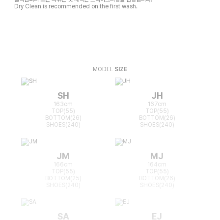
Dry Clean is recommended on the first wash.
MODEL
SIZE
SH
JH
163cm
167cm
TOP(55)
TOP(55)
BOTTOM(26)
BOTTOM(26)
SHOES(240)
SHOES(240)
JM
MJ
166cm
164cm
TOP(55)
TOP(55)
BOTTOM(25)
BOTTOM(26)
SHOES(240)
SHOES(240)
SA
EJ