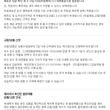
배송은 입금 확인 후 2~3일 이내(주말제외) CJ 대한통운으로 발송됩니다.
단, 주문량이 폭주하는 경우 배송이 지연될 수 있으니 양해바랍니다.
무료배송은 순수 결제금액 6만원 이상 구매시(할인 및 적립금 제외한 금액) 적용됩니다.
제주도 및 도서산간지역은 추가배송비(도선료) 3,000원이 부과됩니다. (무료배송,교환/반품
시에도 도선료는 고객님 부담)
모든 배송 과정은 CCTV로 촬영 후 출고 진행되고 있어 상품을 고의적으로 훼손하시는 경우
확인이 가능하며 교환/반품 처리 절대 불가합니다.
교환/반품 신청
교환/반품은 상품수령일부터 7일 이내 고객센터 또는 게시판으로 신청해주셔야 합니다.
회수 접수 방법 : CJ대한통운택배(1588-1255)ARS 연결 후 1번 ▷ 1번 ▷ 받으신 운송장 번
호 등록 ▷ 착불로 선택 ▷ 회수접수 완료
회수 접수 후 대한통운 담당 기사가 주말 제외 1-2일 이내에 회수지로 방문합니다.
배송비 입금계좌 : 국민은행 512637-01-001048 / 예금주 : (주)클릭앤퍼니 (입금자명 옆
에 휴대폰 뒷번호 4자리 기재 요청)
대량 구매 후 반품 시 반품 수거 비용이 1만원 이상 추가 부과될 수 있습니다. (30만원 이상 주
문건/상품 개수 70% 이상 반품 시)
상습적인 대량 반품 시 구매에 제한이 있을 수 있습니다.
해외에서 확인된 불량제품
반품/교환 안내
국내에서 배송 받은 상품을 개인적으로 해외에 전달하신 후 불량제품으로 확인되었을 경우,
해당 제품이 클릭앤퍼니로 도착된 후에 교환/반품 처리가 가능하며, 클릭앤퍼니에서는 국내택