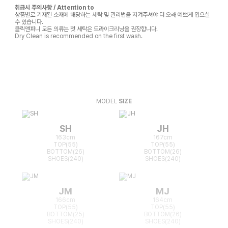
취급시 주의사항 / Attention to
상품별로 기재된 소재에 해당하는 세탁 및 관리법을 지켜주셔야 더 오래 예쁘게 입으실
수 있습니다.
클릭앤퍼니 모든 의류는 첫 세탁은 드라이크리닝을 권장합니다.
Dry Clean is recommended on the first wash.
MODEL
SIZE
SH
JH
163cm
167cm
TOP(55)
TOP(55)
BOTTOM(26)
BOTTOM(26)
SHOES(240)
SHOES(240)
JM
MJ
166cm
164cm
TOP(55)
TOP(55)
BOTTOM(25)
BOTTOM(26)
SHOES(240)
SHOES(240)