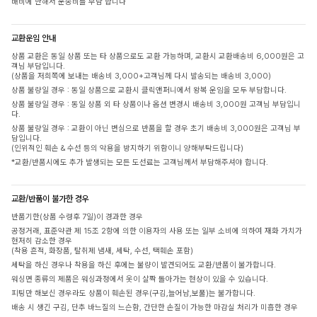
배비에 한해서 운송비를 부담 합니다
교환운임 안내
상품 교환은 동일 상품 또는 타 상품으로도 교환 가능하며, 교환시 교환배송비 6,000원은 고
객님 부담입니다.
(상품을 저희쪽에 보내는 배송비 3,000+고객님께 다시 발송되는 배송비 3,000)
상품 불량일 경우 : 동일 상품으로 교환시 클릭앤퍼니에서 왕복 운임을 모두 부담합니다.
상품 불량일 경우 : 동일 상품 외 타 상품이나 옵션 변경시 배송비 3,000원 고객님 부담입니
다.
상품 불량일 경우 : 교환이 아닌 변심으로 반품을 할 경우 초기 배송비 3,000원은 고객님 부
담입니다.
(인위적인 훼손 & 수선 등의 악용을 방지하기 위함이니 양해부탁드립니다)
*교환/반품시에도 추가 발생되는 모든 도선료는 고객님께서 부담해주셔야 합니다.
교환/반품이 불가한 경우
반품기한(상품 수령후 7일)이 경과한 경우
공정거래, 표준약관 제 15조 2항에 의한 이용자의 사용 또는 일부 소비에 의하여 재화 가치가
현저히 감소한 경우
(착용 흔적, 화장품, 탈취제 냄새, 세탁, 수선, 택훼손 포함)
세탁을 하신 경우나 착용을 하신 후에는 불량이 발견되어도 교환/반품이 불가합니다.
워싱면 종류의 제품은 워싱과정에서 옷이 살짝 돌아가는 현상이 있을 수 있습니다.
피팅만 해보신 경우라도 상품이 훼손된 경우(구김,늘어남,보풀)는 불가합니다.
배송 시 생긴 구김, 단추 바느질의 느슨함, 간단한 손질이 가능한 마감실 처리가 미흡한 경우