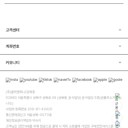
고객센터
계좌번호
커뮤니티
(주)클릭앤퍼니/김예중
02880 서울특별시 성북구 성북로 49 (성북동, 운석빌딩) 운석빌딩 5층(반품주소가 아닙
니다.)
사업자 등록번호 209-81-43420
통신판매업신고 서울성북-0073호
개인정보관리책임자 박수미
고객님은 안전거래를 위해 현금으로 결제 시 저희 소핑몰에 가입한 구매안전서비스를 이용