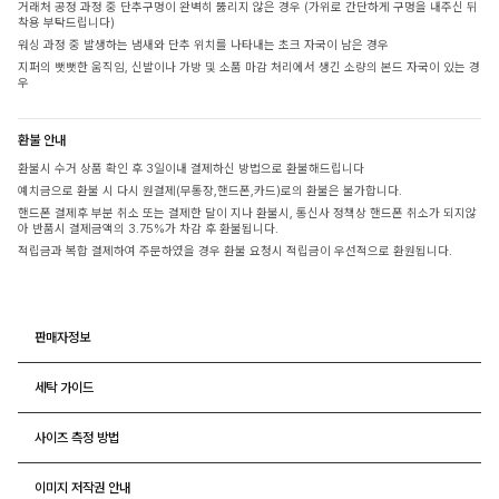
거래처 공정 과정 중 단추구멍이 완벽히 뚫리지 않은 경우 (가위로 간단하게 구멍을 내주신 뒤
착용 부탁드립니다)
워싱 과정 중 발생하는 냄새와 단추 위치를 나타내는 초크 자국이 남은 경우
지퍼의 뻣뻣한 움직임, 신발이나 가방 및 소품 마감 처리에서 생긴 소량의 본드 자국이 있는 경
우
환불 안내
환불시 수거 상품 확인 후 3일이내 결제하신 방법으로 환불해드립니다
예치금으로 환불 시 다시 원결제(무통장,핸드폰,카드)로의 환불은 불가합니다.
핸드폰 결제후 부분 취소 또는 결제한 달이 지나 환불시, 통신사 정책상 핸드폰 취소가 되지않
아 반품시 결제금액의 3.75%가 차감 후 환불됩니다.
적립금과 복합 결제하여 주문하였을 경우 환불 요청시 적립금이 우선적으로 환원됩니다.
판매자정보
세탁 가이드
사이즈 측정 방법
이미지 저작권 안내