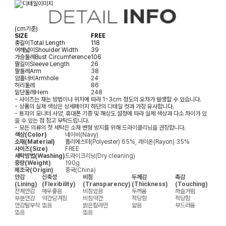
(cm기준)
SIZE
FREE
총길이
Total Length
118
어깨넓이
Shoulder Width
39
가슴둘레
Bust Circumference
106
팔길이
Sleeve Length
26
팔둘레
Arm
38
암홀너비
Armhole
24
허리둘레
86
밑단둘레
Hem
248
- 사이즈는 재는 방법이나 위치에 따라 1~3cm 정도의 오차가 발생할 수 있습니다.
- 상품의 실제 색상은 상세페이지 하단의 디테일 컷과 가장 유사합니다.
- 용자의 모니터 사양, 휴대폰 기종 및 해상도 설정에 따라 실제 색상과 다소 차이가 있
을 수 있는 점 참고 부탁드립니다.
- 모든 의류의 첫 세탁은 소재 변형 방지를 위해 드라이클리닝을 권장합니다.
색상(Color)
네이비(Navy)
소재(Material)
폴리에스터(Polyester) 65%, 레이온(Rayon) 35%
사이즈(Size)
FREE
세탁방법(Washing)
드라이크리닝(Dry cleaning)
중량(Weight)
190g
제조국(Origin)
중국(China)
안감
신축성
비침
두께감
촉감
(Lining)
(Flexibility)
(Transparency)
(Thickness)
(Touching)
전체안감
매우좋음
비침있음
두꺼움
까슬거림
부분안감
약간당겨짐
비침약간
적당함
적당함
안감탈부착
없음
밝은칼라만
얇음
부드러움
없음
없음