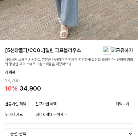
[5천장돌파/COOL]멜틴 퍼프블라우스
시어서커 소재로 시원하고 쫀쫀한 텐션감으로 언제든 편안하게 입혀질 블라우스- 단정한 카라
와 풍성한 퍼프 소매로 여성스러움을 더했어요 :)
개 리뷰
38,700
10%
34,900
신규가입 혜택
신규가입 혜택
혜택보기
무이자 카드
최대 6개월 무이자