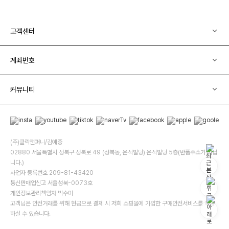
고객센터
계좌번호
커뮤니티
(주)클릭앤퍼니/김예중
02880 서울특별시 성북구 성북로 49 (성북동, 운석빌딩) 운석빌딩 5층(반품주소가 아닙
니다.)
사업자 등록번호 209-81-43420
통신판매업신고 서울성북-0073호
개인정보관리책임자 박수미
고객님은 안전거래를 위해 현금으로 결제 시 저희 소핑몰에 가입한 구매안전서비스를 이용
하실 수 있습니다.