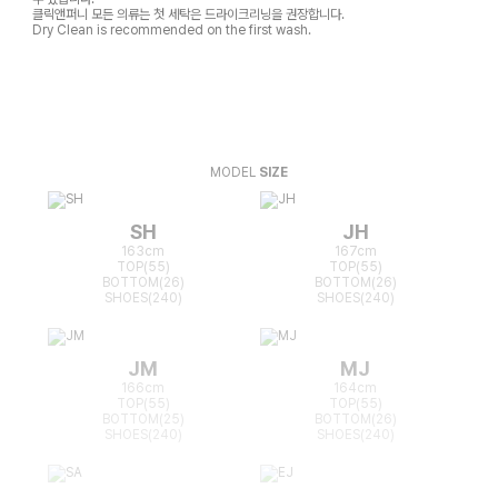
클릭앤퍼니 모든 의류는 첫 세탁은 드라이크리닝을 권장합니다.
Dry Clean is recommended on the first wash.
MODEL
SIZE
SH
JH
163cm
167cm
TOP(55)
TOP(55)
BOTTOM(26)
BOTTOM(26)
SHOES(240)
SHOES(240)
JM
MJ
166cm
164cm
TOP(55)
TOP(55)
BOTTOM(25)
BOTTOM(26)
SHOES(240)
SHOES(240)