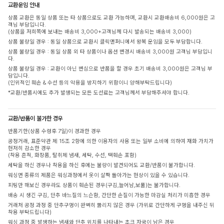
교환운임 안내
상품 교환은 동일 상품 또는 타 상품으로도 교환 가능하며, 교환시 교환배송비 6,000원은 고
객님 부담입니다.
(상품을 저희쪽에 보내는 배송비 3,000+고객님께 다시 발송되는 배송비 3,000)
상품 불량일 경우 : 동일 상품으로 교환시 클릭앤퍼니에서 왕복 운임을 모두 부담합니다.
상품 불량일 경우 : 동일 상품 외 타 상품이나 옵션 변경시 배송비 3,000원 고객님 부담입니
다.
상품 불량일 경우 : 교환이 아닌 변심으로 반품을 할 경우 초기 배송비 3,000원은 고객님 부
담입니다.
(인위적인 훼손 & 수선 등의 악용을 방지하기 위함이니 양해부탁드립니다)
*교환/반품시에도 추가 발생되는 모든 도선료는 고객님께서 부담해주셔야 합니다.
교환/반품이 불가한 경우
반품기한(상품 수령후 7일)이 경과한 경우
공정거래, 표준약관 제 15조 2항에 의한 이용자의 사용 또는 일부 소비에 의하여 재화 가치가
현저히 감소한 경우
(착용 흔적, 화장품, 탈취제 냄새, 세탁, 수선, 택훼손 포함)
세탁을 하신 경우나 착용을 하신 후에는 불량이 발견되어도 교환/반품이 불가합니다.
워싱면 종류의 제품은 워싱과정에서 옷이 살짝 돌아가는 현상이 있을 수 있습니다.
피팅만 해보신 경우라도 상품이 훼손된 경우(구김,늘어남,보풀)는 불가합니다.
배송 시 생긴 구김, 단추 바느질의 느슨함, 간단한 손질이 가능한 마감실 처리가 미흡한 경우
거래처 공정 과정 중 단추구멍이 완벽히 뚫리지 않은 경우 (가위로 간단하게 구멍을 내주신 뒤
착용 부탁드립니다)
워싱 과정 중 발생하는 냄새와 단추 위치를 나타내는 초크 자국이 남은 경우