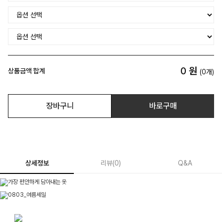
0
원
상품금액 합계
(
0
개)
장바구니
바로구매
상세정보
리뷰
(
0
)
Q&A