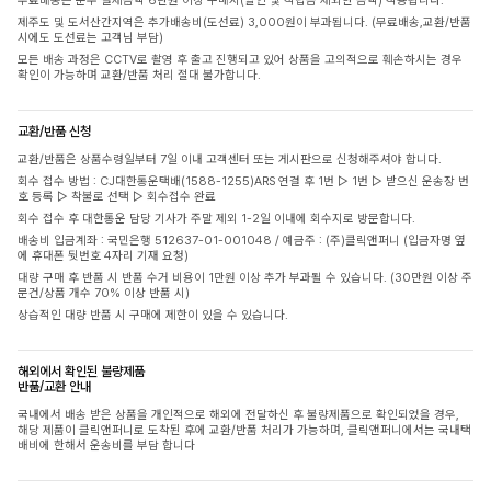
무료배송은 순수 결제금액 6만원 이상 구매시(할인 및 적립금 제외한 금액) 적용됩니다.
제주도 및 도서산간지역은 추가배송비(도선료) 3,000원이 부과됩니다. (무료배송,교환/반품
시에도 도선료는 고객님 부담)
모든 배송 과정은 CCTV로 촬영 후 출고 진행되고 있어 상품을 고의적으로 훼손하시는 경우
확인이 가능하며 교환/반품 처리 절대 불가합니다.
교환/반품 신청
교환/반품은 상품수령일부터 7일 이내 고객센터 또는 게시판으로 신청해주셔야 합니다.
회수 접수 방법 : CJ대한통운택배(1588-1255)ARS 연결 후 1번 ▷ 1번 ▷ 받으신 운송장 번
호 등록 ▷ 착불로 선택 ▷ 회수접수 완료
회수 접수 후 대한통운 담당 기사가 주말 제외 1-2일 이내에 회수지로 방문합니다.
배송비 입금계좌 : 국민은행 512637-01-001048 / 예금주 : (주)클릭앤퍼니 (입금자명 옆
에 휴대폰 뒷번호 4자리 기재 요청)
대량 구매 후 반품 시 반품 수거 비용이 1만원 이상 추가 부과될 수 있습니다. (30만원 이상 주
문건/상품 개수 70% 이상 반품 시)
상습적인 대량 반품 시 구매에 제한이 있을 수 있습니다.
해외에서 확인된 불량제품
반품/교환 안내
국내에서 배송 받은 상품을 개인적으로 해외에 전달하신 후 불량제품으로 확인되었을 경우,
해당 제품이 클릭앤퍼니로 도착된 후에 교환/반품 처리가 가능하며, 클릭앤퍼니에서는 국내택
배비에 한해서 운송비를 부담 합니다