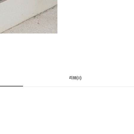
리뷰(
)
0