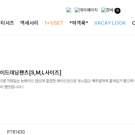
0
티셔츠
액세서리
1+1/SET
*하객룩*
VACAY LOOK
이드데님팬츠[S,M,L사이즈]
]이염 걱정없는 논페이드 원단과 깔끔한 와이드핏으로 멋스럽고 캐주얼하게 즐겨입기 좋으며 
리 팬츠랍니다-!
PT81430