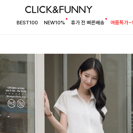
BEST100
NEW10%
휴가 전 빠른배송
여름특가~