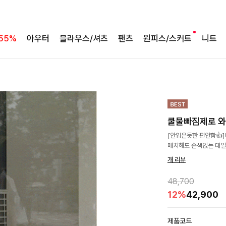
55%
아우터
블라우스/셔츠
팬츠
원피스/스커트
니트
쿨물빠짐제로 와
[안입은듯한 편안함👍
매치해도 손색없는 데일
개 리뷰
48,700
12%
42,900
제품코드