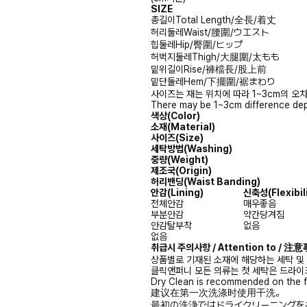
SIZE
총길이
Total Length/全長/着丈
허리둘레
Waist/腰圍/ウエスト
힙둘레
Hip/臀圍/ヒップ
허벅지둘레
Thigh/大腿圍/太もも
밑위길이
Rise/褲檔長/股上前
밑단둘레
Hem/下擺圍/裾まわり
사이즈는 재는 위치에 따라 1~3cm의 오차
There may be 1~3cm difference dep
색상(Color)
소재(Material)
사이즈(Size)
세탁방법(Washing)
중량(Weight)
제조국(Origin)
허리밴딩(Waist Banding)
안감
(Lining)
신축성
(Flexibil
전체안감
매우좋음
부분안감
약간당겨짐
안감탈부착
없음
없음
취급시 주의사항 / Attention to / 
상품별로 기재된 소재에 해당하는 세탁 및
클릭앤퍼니 모든 의류는 첫 세탁은 드라이
Dry Clean is recommended on the f
建议在第一次洗涤时使用干洗。
最初の洗浄ではドライクリーニングを