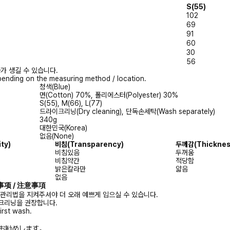
S(55)
102
69
91
60
30
56
가 생길 수 있습니다.
ending on the measuring method / location.
청색(Blue)
면(Cotton) 70%, 폴리에스터(Polyester) 30%
S(55), M(66), L(77)
드라이크리닝(Dry cleaning), 단독손세탁(Wash separately)
340g
대한민국(Korea)
없음(None)
ity)
비침
(Transparency)
두께감
(Thicknes
비침있음
두꺼움
비침약간
적당함
밝은칼라만
얇음
없음
注意事项 / 注意事項
 관리법을 지켜주셔야 더 오래 예쁘게 입으실 수 있습니다.
크리닝을 권장합니다.
irst wash.
お勧めします。