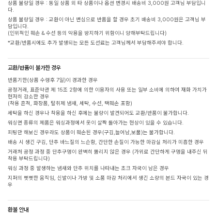
상품 불량일 경우 : 동일 상품 외 타 상품이나 옵션 변경시 배송비 3,000원 고객님 부담입니
다.
상품 불량일 경우 : 교환이 아닌 변심으로 반품을 할 경우 초기 배송비 3,000원은 고객님 부
담입니다.
(인위적인 훼손 & 수선 등의 악용을 방지하기 위함이니 양해부탁드립니다)
*교환/반품시에도 추가 발생되는 모든 도선료는 고객님께서 부담해주셔야 합니다.
교환/반품이 불가한 경우
반품기한(상품 수령후 7일)이 경과한 경우
공정거래, 표준약관 제 15조 2항에 의한 이용자의 사용 또는 일부 소비에 의하여 재화 가치가
현저히 감소한 경우
(착용 흔적, 화장품, 탈취제 냄새, 세탁, 수선, 택훼손 포함)
세탁을 하신 경우나 착용을 하신 후에는 불량이 발견되어도 교환/반품이 불가합니다.
워싱면 종류의 제품은 워싱과정에서 옷이 살짝 돌아가는 현상이 있을 수 있습니다.
피팅만 해보신 경우라도 상품이 훼손된 경우(구김,늘어남,보풀)는 불가합니다.
배송 시 생긴 구김, 단추 바느질의 느슨함, 간단한 손질이 가능한 마감실 처리가 미흡한 경우
거래처 공정 과정 중 단추구멍이 완벽히 뚫리지 않은 경우 (가위로 간단하게 구멍을 내주신 뒤
착용 부탁드립니다)
워싱 과정 중 발생하는 냄새와 단추 위치를 나타내는 초크 자국이 남은 경우
지퍼의 뻣뻣한 움직임, 신발이나 가방 및 소품 마감 처리에서 생긴 소량의 본드 자국이 있는 경
우
환불 안내