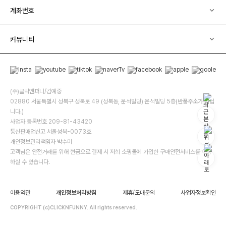
계좌번호
커뮤니티
(주)클릭앤퍼니/김예중
02880 서울특별시 성북구 성북로 49 (성북동, 운석빌딩) 운석빌딩 5층(반품주소가 아닙
니다.)
사업자 등록번호 209-81-43420
통신판매업신고 서울성북-0073호
개인정보관리책임자 박수미
고객님은 안전거래를 위해 현금으로 결제 시 저희 소핑몰에 가입한 구매안전서비스를 이용
하실 수 있습니다.
이용약관
개인정보처리방침
제휴/도매문의
사업자정보확인
COPYRIGHT (c)CLICKNFUNNY. All rights reserved.