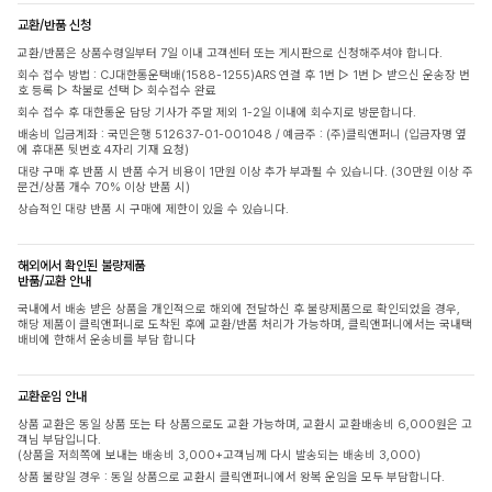
교환/반품 신청
교환/반품은 상품수령일부터 7일 이내 고객센터 또는 게시판으로 신청해주셔야 합니다.
회수 접수 방법 : CJ대한통운택배(1588-1255)ARS 연결 후 1번 ▷ 1번 ▷ 받으신 운송장 번
호 등록 ▷ 착불로 선택 ▷ 회수접수 완료
회수 접수 후 대한통운 담당 기사가 주말 제외 1-2일 이내에 회수지로 방문합니다.
배송비 입금계좌 : 국민은행 512637-01-001048 / 예금주 : (주)클릭앤퍼니 (입금자명 옆
에 휴대폰 뒷번호 4자리 기재 요청)
대량 구매 후 반품 시 반품 수거 비용이 1만원 이상 추가 부과될 수 있습니다. (30만원 이상 주
문건/상품 개수 70% 이상 반품 시)
상습적인 대량 반품 시 구매에 제한이 있을 수 있습니다.
해외에서 확인된 불량제품
반품/교환 안내
국내에서 배송 받은 상품을 개인적으로 해외에 전달하신 후 불량제품으로 확인되었을 경우,
해당 제품이 클릭앤퍼니로 도착된 후에 교환/반품 처리가 가능하며, 클릭앤퍼니에서는 국내택
배비에 한해서 운송비를 부담 합니다
교환운임 안내
상품 교환은 동일 상품 또는 타 상품으로도 교환 가능하며, 교환시 교환배송비 6,000원은 고
객님 부담입니다.
(상품을 저희쪽에 보내는 배송비 3,000+고객님께 다시 발송되는 배송비 3,000)
상품 불량일 경우 : 동일 상품으로 교환시 클릭앤퍼니에서 왕복 운임을 모두 부담합니다.