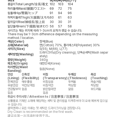
SIZE
S(55)
M(66)
L(77)
총길이
Total Length/全長/着丈
102
103
104
허리둘레
Waist/腰圍/ウエスト
69
72
75
힙둘레
Hip/臀圍/ヒップ
91
94
96
허벅지둘레
Thigh/大腿圍/太もも
60
61
63
밑위길이
Rise/褲檔長/股上前
30
30
31
밑단둘레
Hem/下擺圍/裾まわり
56
57
58
사이즈는 재는 위치에 따라 1~3cm의 오차가 생길 수 있습니다.
There may be 1~3cm difference depending on the measuring
method / location.
색상(Color)
청색(Blue)
소재(Material)
면(Cotton) 70%, 폴리에스터(Polyester) 30%
사이즈(Size)
S(55), M(66), L(77)
드라이크리닝(Dry cleaning), 단독손세탁(Wash separ
세탁방법(Washing)
ately)
중량(Weight)
340g
제조국(Origin)
대한민국(Korea)
허리밴딩(Waist
없음(None)
Banding)
안감
신축성
비침
두께감
촉감
(Lining)
(Flexibility)
(Transparency)
(Thickness)
(Touching)
전체안감
매우좋음
비침있음
두꺼움
까슬거림
부분안감
약간당겨짐
비침약간
적당함
적당함
안감탈부착
없음
밝은칼라만
얇음
부드러움
없음
없음
취급시 주의사항 / Attention to / 注意事项 / 注意事項
상품별로 기재된 소재에 해당하는 세탁 및 관리법을 지켜주셔야 더 오래 예쁘게 입으실
수 있습니다.
클릭앤퍼니 모든 의류는 첫 세탁은 드라이크리닝을 권장합니다.
Dry Clean is recommended on the first wash.
建议在第一次洗涤时使用干洗。