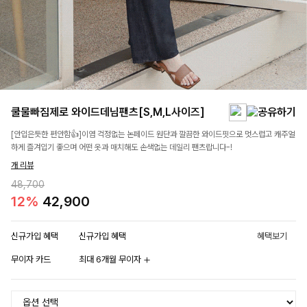
쿨물빠짐제로 와이드데님팬츠[S,M,L사이즈]
[안입은듯한 편안함👍]이염 걱정없는 논페이드 원단과 깔끔한 와이드핏으로 멋스럽고 캐주얼
하게 즐겨입기 좋으며 어떤 옷과 매치해도 손색없는 데일리 팬츠랍니다-!
개 리뷰
48,700
12%
42,900
신규가입 혜택
신규가입 혜택
혜택보기
무이자 카드
최대 6개월 무이자