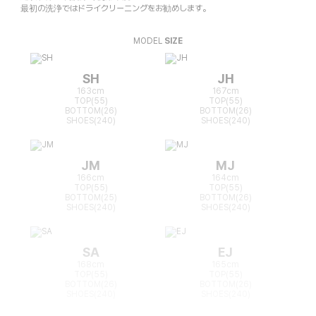
最初の洗浄ではドライクリーニングをお勧めします。
MODEL
SIZE
SH
JH
163cm
167cm
TOP(55)
TOP(55)
BOTTOM(26)
BOTTOM(26)
SHOES(240)
SHOES(240)
JM
MJ
166cm
164cm
TOP(55)
TOP(55)
BOTTOM(25)
BOTTOM(26)
SHOES(240)
SHOES(240)
SA
EJ
168cm
165cm
TOP(55)
TOP(55)
BOTTOM(26)
BOTTOM(26)
SHOES(240)
SHOES(240)