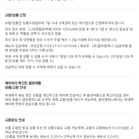
교환/반품 신청
교환/반품은 상품수령일부터 7일 이내 고객센터 또는 게시판으로 신청해주셔야 합니다.
회수 접수 방법 : CJ대한통운택배(1588-1255)ARS 연결 후 1번 ▷ 1번 ▷ 받으신 운송장 번
호 등록 ▷ 착불로 선택 ▷ 회수접수 완료
회수 접수 후 대한통운 담당 기사가 주말 제외 1-2일 이내에 회수지로 방문합니다.
배송비 입금계좌 : 국민은행 512637-01-001048 / 예금주 : (주)클릭앤퍼니 (입금자명 옆
에 휴대폰 뒷번호 4자리 기재 요청)
대량 구매 후 반품 시 반품 수거 비용이 1만원 이상 추가 부과될 수 있습니다. (30만원 이상 주
문건/상품 개수 70% 이상 반품 시)
상습적인 대량 반품 시 구매에 제한이 있을 수 있습니다.
해외에서 확인된 불량제품
반품/교환 안내
국내에서 배송 받은 상품을 개인적으로 해외에 전달하신 후 불량제품으로 확인되었을 경우,
해당 제품이 클릭앤퍼니로 도착된 후에 교환/반품 처리가 가능하며, 클릭앤퍼니에서는 국내택
배비에 한해서 운송비를 부담 합니다
교환운임 안내
상품 교환은 동일 상품 또는 타 상품으로도 교환 가능하며, 교환시 교환배송비 6,000원은 고
객님 부담입니다.
(상품을 저희쪽에 보내는 배송비 3,000+고객님께 다시 발송되는 배송비 3,000)