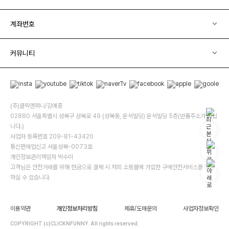
계좌번호
커뮤니티
(주)클릭앤퍼니/김예중
02880 서울특별시 성북구 성북로 49 (성북동, 운석빌딩) 운석빌딩 5층(반품주소가 아닙
니다.)
사업자 등록번호 209-81-43420
통신판매업신고 서울성북-0073호
개인정보관리책임자 박수미
고객님은 안전거래를 위해 현금으로 결제 시 저희 소핑몰에 가입한 구매안전서비스를 이용
하실 수 있습니다.
이용약관
개인정보처리방침
제휴/도매문의
사업자정보확인
COPYRIGHT (c)CLICKNFUNNY. All rights reserved.