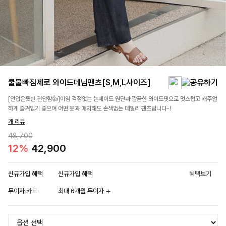
쿨물빠짐제로 와이드데님팬츠[S,M,L사이즈]
[안입은듯한 편안함👍]이염 걱정없는 논페이드 원단과 깔끔한 와이드핏으로 멋스럽고 캐주얼
하게 즐겨입기 좋으며 어떤 옷과 매치해도 손색없는 데일리 팬츠랍니다-!
개 리뷰
48,700
12%
42,900
신규가입 혜택
신규가입 혜택
혜택보기
무이자 카드
최대 6개월 무이자