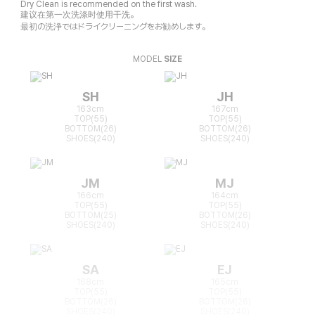
Dry Clean is recommended on the first wash.
建议在第一次洗涤时使用干洗。
最初の洗浄ではドライクリーニングをお勧めします。
MODEL
SIZE
SH
JH
163cm
167cm
TOP(55)
TOP(55)
BOTTOM(26)
BOTTOM(26)
SHOES(240)
SHOES(240)
JM
MJ
166cm
164cm
TOP(55)
TOP(55)
BOTTOM(25)
BOTTOM(26)
SHOES(240)
SHOES(240)
SA
EJ
168cm
165cm
TOP(55)
TOP(55)
BOTTOM(26)
BOTTOM(26)
SHOES(240)
SHOES(240)