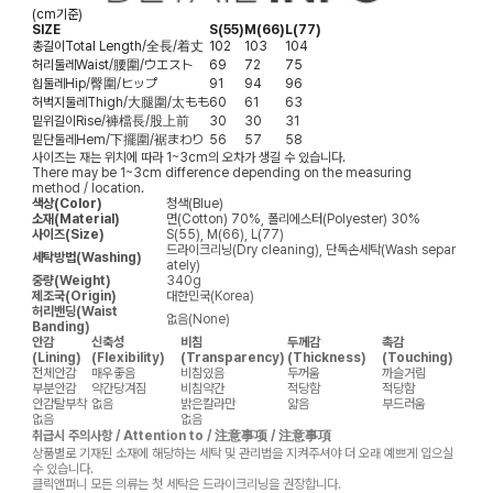
(cm기준)
SIZE
S(55)
M(66)
L(77)
총길이
Total Length/全長/着丈
102
103
104
허리둘레
Waist/腰圍/ウエスト
69
72
75
힙둘레
Hip/臀圍/ヒップ
91
94
96
허벅지둘레
Thigh/大腿圍/太もも
60
61
63
밑위길이
Rise/褲檔長/股上前
30
30
31
밑단둘레
Hem/下擺圍/裾まわり
56
57
58
사이즈는 재는 위치에 따라 1~3cm의 오차가 생길 수 있습니다.
There may be 1~3cm difference depending on the measuring
method / location.
색상(Color)
청색(Blue)
소재(Material)
면(Cotton) 70%, 폴리에스터(Polyester) 30%
사이즈(Size)
S(55), M(66), L(77)
드라이크리닝(Dry cleaning), 단독손세탁(Wash separ
세탁방법(Washing)
ately)
중량(Weight)
340g
제조국(Origin)
대한민국(Korea)
허리밴딩(Waist
없음(None)
Banding)
안감
신축성
비침
두께감
촉감
(Lining)
(Flexibility)
(Transparency)
(Thickness)
(Touching)
전체안감
매우좋음
비침있음
두꺼움
까슬거림
부분안감
약간당겨짐
비침약간
적당함
적당함
안감탈부착
없음
밝은칼라만
얇음
부드러움
없음
없음
취급시 주의사항 / Attention to / 注意事项 / 注意事項
상품별로 기재된 소재에 해당하는 세탁 및 관리법을 지켜주셔야 더 오래 예쁘게 입으실
수 있습니다.
클릭앤퍼니 모든 의류는 첫 세탁은 드라이크리닝을 권장합니다.