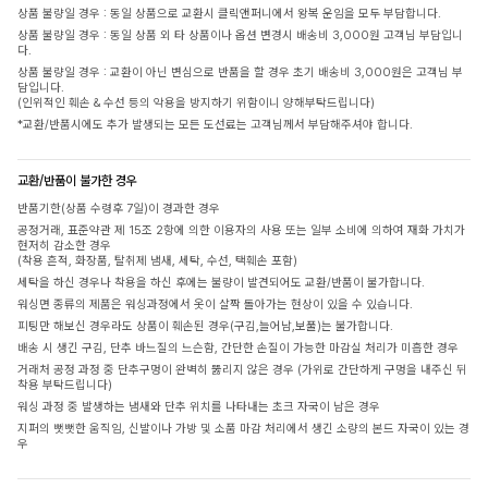
상품 불량일 경우 : 동일 상품으로 교환시 클릭앤퍼니에서 왕복 운임을 모두 부담합니다.
상품 불량일 경우 : 동일 상품 외 타 상품이나 옵션 변경시 배송비 3,000원 고객님 부담입니
다.
상품 불량일 경우 : 교환이 아닌 변심으로 반품을 할 경우 초기 배송비 3,000원은 고객님 부
담입니다.
(인위적인 훼손 & 수선 등의 악용을 방지하기 위함이니 양해부탁드립니다)
*교환/반품시에도 추가 발생되는 모든 도선료는 고객님께서 부담해주셔야 합니다.
교환/반품이 불가한 경우
반품기한(상품 수령후 7일)이 경과한 경우
공정거래, 표준약관 제 15조 2항에 의한 이용자의 사용 또는 일부 소비에 의하여 재화 가치가
현저히 감소한 경우
(착용 흔적, 화장품, 탈취제 냄새, 세탁, 수선, 택훼손 포함)
세탁을 하신 경우나 착용을 하신 후에는 불량이 발견되어도 교환/반품이 불가합니다.
워싱면 종류의 제품은 워싱과정에서 옷이 살짝 돌아가는 현상이 있을 수 있습니다.
피팅만 해보신 경우라도 상품이 훼손된 경우(구김,늘어남,보풀)는 불가합니다.
배송 시 생긴 구김, 단추 바느질의 느슨함, 간단한 손질이 가능한 마감실 처리가 미흡한 경우
거래처 공정 과정 중 단추구멍이 완벽히 뚫리지 않은 경우 (가위로 간단하게 구멍을 내주신 뒤
착용 부탁드립니다)
워싱 과정 중 발생하는 냄새와 단추 위치를 나타내는 초크 자국이 남은 경우
지퍼의 뻣뻣한 움직임, 신발이나 가방 및 소품 마감 처리에서 생긴 소량의 본드 자국이 있는 경
우