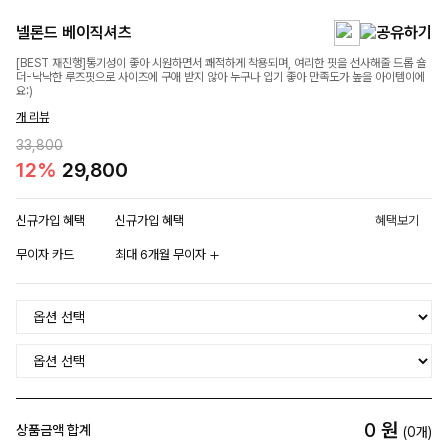
넬론드 베이직셔츠
[BEST 재진행]통기성이 좋아 시원하면서 쾌적하게 착용되며, 여리한 핏을 선사해줄 드롭 숄
더-낙낙한 루즈핏으로 사이즈에 구애 받지 않아 누구나 입기 좋아 만족도가 높을 아이템이에
요:)
개 리뷰
33,800
12%
29,800
신규가입 혜택
신규가입 혜택
혜택보기
무이자 카드
최대 6개월 무이자
0
원
상품금액 합계
(
0
개)