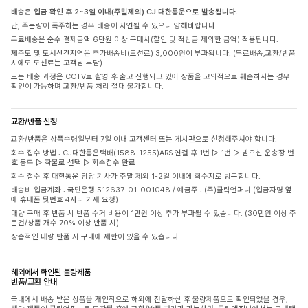
배송은 입금 확인 후 2~3일 이내(주말제외) CJ 대한통운으로 발송됩니다.
단, 주문량이 폭주하는 경우 배송이 지연될 수 있으니 양해바랍니다.
무료배송은 순수 결제금액 6만원 이상 구매시(할인 및 적립금 제외한 금액) 적용됩니다.
제주도 및 도서산간지역은 추가배송비(도선료) 3,000원이 부과됩니다. (무료배송,교환/반품
시에도 도선료는 고객님 부담)
모든 배송 과정은 CCTV로 촬영 후 출고 진행되고 있어 상품을 고의적으로 훼손하시는 경우
확인이 가능하며 교환/반품 처리 절대 불가합니다.
교환/반품 신청
교환/반품은 상품수령일부터 7일 이내 고객센터 또는 게시판으로 신청해주셔야 합니다.
회수 접수 방법 : CJ대한통운택배(1588-1255)ARS 연결 후 1번 ▷ 1번 ▷ 받으신 운송장 번
호 등록 ▷ 착불로 선택 ▷ 회수접수 완료
회수 접수 후 대한통운 담당 기사가 주말 제외 1-2일 이내에 회수지로 방문합니다.
배송비 입금계좌 : 국민은행 512637-01-001048 / 예금주 : (주)클릭앤퍼니 (입금자명 옆
에 휴대폰 뒷번호 4자리 기재 요청)
대량 구매 후 반품 시 반품 수거 비용이 1만원 이상 추가 부과될 수 있습니다. (30만원 이상 주
문건/상품 개수 70% 이상 반품 시)
상습적인 대량 반품 시 구매에 제한이 있을 수 있습니다.
해외에서 확인된 불량제품
반품/교환 안내
국내에서 배송 받은 상품을 개인적으로 해외에 전달하신 후 불량제품으로 확인되었을 경우,