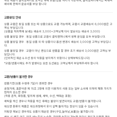
해당 제품이 클릭앤퍼니로 도착된 후에 교환/반품 처리가 가능하며, 클릭앤퍼니에서는 국내택
배비에 한해서 운송비를 부담 합니다
교환운임 안내
상품 교환은 동일 상품 또는 타 상품으로도 교환 가능하며, 교환시 교환배송비 6,000원은 고
객님 부담입니다.
(상품을 저희쪽에 보내는 배송비 3,000+고객님께 다시 발송되는 배송비 3,000)
상품 불량일 경우 : 동일 상품으로 교환시 클릭앤퍼니에서 왕복 운임을 모두 부담합니다.
상품 불량일 경우 : 동일 상품 외 타 상품이나 옵션 변경시 배송비 3,000원 고객님 부담입니
다.
상품 불량일 경우 : 교환이 아닌 변심으로 반품을 할 경우 초기 배송비 3,000원은 고객님 부
담입니다.
(인위적인 훼손 & 수선 등의 악용을 방지하기 위함이니 양해부탁드립니다)
*교환/반품시에도 추가 발생되는 모든 도선료는 고객님께서 부담해주셔야 합니다.
교환/반품이 불가한 경우
반품기한(상품 수령후 7일)이 경과한 경우
공정거래, 표준약관 제 15조 2항에 의한 이용자의 사용 또는 일부 소비에 의하여 재화 가치가
현저히 감소한 경우
(착용 흔적, 화장품, 탈취제 냄새, 세탁, 수선, 택훼손 포함)
세탁을 하신 경우나 착용을 하신 후에는 불량이 발견되어도 교환/반품이 불가합니다.
워싱면 종류의 제품은 워싱과정에서 옷이 살짝 돌아가는 현상이 있을 수 있습니다.
피팅만 해보신 경우라도 상품이 훼손된 경우(구김,늘어남,보풀)는 불가합니다.
배송 시 생긴 구김, 단추 바느질의 느슨함, 간단한 손질이 가능한 마감실 처리가 미흡한 경우