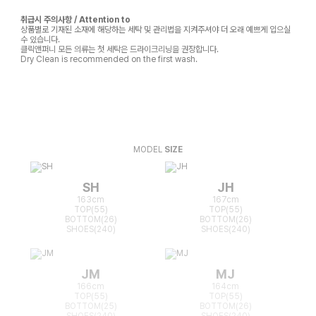
취급시 주의사항 / Attention to
상품별로 기재된 소재에 해당하는 세탁 및 관리법을 지켜주셔야 더 오래 예쁘게 입으실
수 있습니다.
클릭앤퍼니 모든 의류는 첫 세탁은 드라이크리닝을 권장합니다.
Dry Clean is recommended on the first wash.
MODEL
SIZE
SH
JH
163cm
167cm
TOP(55)
TOP(55)
BOTTOM(26)
BOTTOM(26)
SHOES(240)
SHOES(240)
JM
MJ
166cm
164cm
TOP(55)
TOP(55)
BOTTOM(25)
BOTTOM(26)
SHOES(240)
SHOES(240)