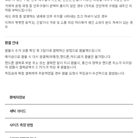
거래처 공정 과정 중 단추구멍이 완벽히 뚫리지 않은 경우 (가위로 간단하게 구멍을 내주신 뒤
착용 부탁드립니다)
워싱 과정 중 발생하는 냄새와 단추 위치를 나타내는 초크 자국이 남은 경우
지퍼의 뻣뻣한 움직임, 신발이나 가방 및 소품 마감 처리에서 생긴 소량의 본드 자국이 있는 경
우
환불 안내
환불시 수거 상품 확인 후 3일이내 결제하신 방법으로 환불해드립니다
예치금으로 환불 시 다시 원결제(무통장,핸드폰,카드)로의 환불은 불가합니다.
핸드폰 결제후 부분 취소 또는 결제한 달이 지나 환불시, 통신사 정책상 핸드폰 취소가 되지않
아 반품시 결제금액의 3.75%가 차감 후 환불됩니다.
적립금과 복합 결제하여 주문하였을 경우 환불 요청시 적립금이 우선적으로 환원됩니다.
판매자정보
세탁 가이드
사이즈 측정 방법