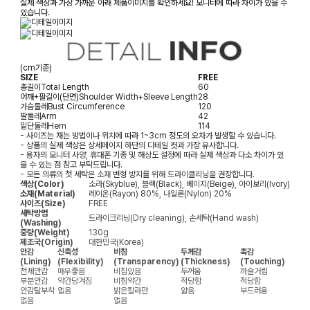
실제 색상과 가장 가까운 아래 제품이미지를 확인하세요! 모니터에 따라 차이가 있을 수
있습니다.
(cm기준)
SIZE
FREE
총길이
Total Length
60
어깨+팔길이(단면)
Shoulder Width+Sleeve Length
28
가슴둘레
Bust Circumference
120
팔둘레
Arm
42
밑단둘레
Hem
114
- 사이즈는 재는 방법이나 위치에 따라 1~3cm 정도의 오차가 발생할 수 있습니다.
- 상품의 실제 색상은 상세페이지 하단의 디테일 컷과 가장 유사합니다.
- 용자의 모니터 사양, 휴대폰 기종 및 해상도 설정에 따라 실제 색상과 다소 차이가 있
을 수 있는 점 참고 부탁드립니다.
- 모든 의류의 첫 세탁은 소재 변형 방지를 위해 드라이클리닝을 권장합니다.
색상(Color)
소라(Skyblue), 블랙(Black), 베이지(Beige), 아이보리(Ivory)
소재(Material)
레이온(Rayon) 80%, 나일론(Nylon) 20%
사이즈(Size)
FREE
세탁방법
드라이크리닝(Dry cleaning), 손세탁(Hand wash)
(Washing)
중량(Weight)
130g
제조국(Origin)
대한민국(Korea)
안감
신축성
비침
두께감
촉감
(Lining)
(Flexibility)
(Transparency)
(Thickness)
(Touching)
전체안감
매우좋음
비침있음
두꺼움
까슬거림
부분안감
약간당겨짐
비침약간
적당함
적당함
안감탈부착
없음
밝은칼라만
얇음
부드러움
없음
없음