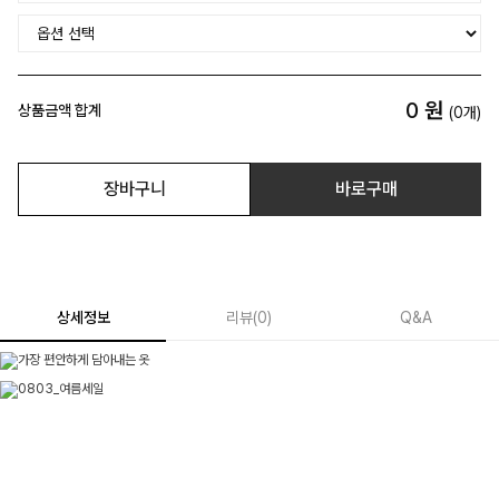
0
원
상품금액 합계
(
0
개)
장바구니
바로구매
상세정보
리뷰
(
0
)
Q&A