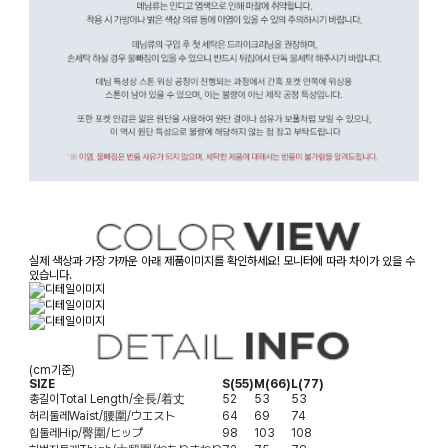
실제 색상과 가장 가까운 아래 제품이미지를 확인하세요! 모니터에 따라 차이가 있을 수
있습니다.
(cm기준)
SIZE
S(55)
M(66)
L(77)
총길이
Total Length/全長/着丈
52
53
53
허리둘레
Waist/腰圍/ウエスト
64
69
74
힙둘레
Hip/臀圍/ヒップ
98
103
108