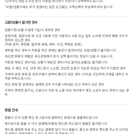
(인위적인 훼손 & 수선 등의 악용을 방지하기 위함이니 양해부탁드립니다)
*교환/반품시에도 추가 발생되는 모든 도선료는 고객님께서 부담해주셔야 합니다.
교환/반품이 불가한 경우
반품기한(상품 수령후 7일)이 경과한 경우
공정거래, 표준약관 제 15조 2항에 의한 이용자의 사용 또는 일부 소비에 의하여 재화 가치가
현저히 감소한 경우
(착용 흔적, 화장품, 탈취제 냄새, 세탁, 수선, 택훼손 포함)
세탁을 하신 경우나 착용을 하신 후에는 불량이 발견되어도 교환/반품이 불가합니다.
워싱면 종류의 제품은 워싱과정에서 옷이 살짝 돌아가는 현상이 있을 수 있습니다.
피팅만 해보신 경우라도 상품이 훼손된 경우(구김,늘어남,보풀)는 불가합니다.
배송 시 생긴 구김, 단추 바느질의 느슨함, 간단한 손질이 가능한 마감실 처리가 미흡한 경우
거래처 공정 과정 중 단추구멍이 완벽히 뚫리지 않은 경우 (가위로 간단하게 구멍을 내주신 뒤
착용 부탁드립니다)
워싱 과정 중 발생하는 냄새와 단추 위치를 나타내는 초크 자국이 남은 경우
지퍼의 뻣뻣한 움직임, 신발이나 가방 및 소품 마감 처리에서 생긴 소량의 본드 자국이 있는 경
우
환불 안내
환불시 수거 상품 확인 후 3일이내 결제하신 방법으로 환불해드립니다
예치금으로 환불 시 다시 원결제(무통장,핸드폰,카드)로의 환불은 불가합니다.
핸드폰 결제후 부분 취소 또는 결제한 달이 지나 환불시, 통신사 정책상 핸드폰 취소가 되지않
아 반품시 결제금액의 3.75%가 차감 후 환불됩니다.