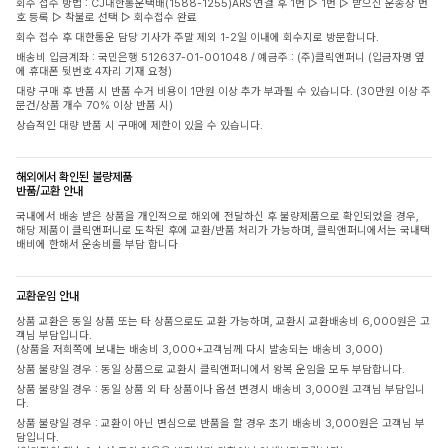
회수 접수 방법 : CJ대한통운택배(1588-1255)ARS 연결 후 1번 ▷ 1번 ▷ 받으신 운송장 번
호 등록 ▷ 착불로 선택 ▷ 회수접수 완료
회수 접수 후 대한통운 담당 기사가 주말 제외 1-2일 이내에 회수지로 방문합니다.
배송비 입금계좌 : 국민은행 512637-01-001048 / 예금주 : (주)클릭앤퍼니 (입금자명 옆
에 휴대폰 뒷번호 4자리 기재 요청)
대량 구매 후 반품 시 반품 수거 비용이 1만원 이상 추가 부과될 수 있습니다. (30만원 이상 주
문건/상품 개수 70% 이상 반품 시)
상습적인 대량 반품 시 구매에 제한이 있을 수 있습니다.
해외에서 확인된 불량제품
반품/교환 안내
국내에서 배송 받은 상품을 개인적으로 해외에 전달하신 후 불량제품으로 확인되었을 경우,
해당 제품이 클릭앤퍼니로 도착된 후에 교환/반품 처리가 가능하며, 클릭앤퍼니에서는 국내택
배비에 한해서 운송비를 부담 합니다
교환운임 안내
상품 교환은 동일 상품 또는 타 상품으로도 교환 가능하며, 교환시 교환배송비 6,000원은 고
객님 부담입니다.
(상품을 저희쪽에 보내는 배송비 3,000+고객님께 다시 발송되는 배송비 3,000)
상품 불량일 경우 : 동일 상품으로 교환시 클릭앤퍼니에서 왕복 운임을 모두 부담합니다.
상품 불량일 경우 : 동일 상품 외 타 상품이나 옵션 변경시 배송비 3,000원 고객님 부담입니
다.
상품 불량일 경우 : 교환이 아닌 변심으로 반품을 할 경우 초기 배송비 3,000원은 고객님 부
담입니다.