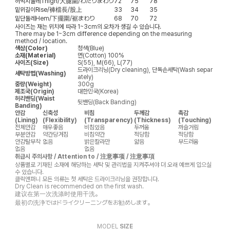
허벅지둘레
Thigh/大腿圍/わたりまわり
72
75
78
밑위길이
Rise/褲檔長/股上
33
34
35
밑단둘레
Hem/下擺圍/裾まわり
68
70
72
사이즈는 재는 위치에 따라 1~3cm의 오차가 생길 수 있습니다.
There may be 1~3cm difference depending on the measuring
method / location.
색상(Color)
청색(Blue)
소재(Material)
면(Cotton) 100%
사이즈(Size)
S(55), M(66), L(77)
드라이크리닝(Dry cleaning), 단독손세탁(Wash separ
세탁방법(Washing)
ately)
중량(Weight)
300g
제조국(Origin)
대한민국(Korea)
허리밴딩(Waist
뒷밴딩(Back Banding)
Banding)
안감
신축성
비침
두께감
촉감
(Lining)
(Flexibility)
(Transparency)
(Thickness)
(Touching)
전체안감
매우좋음
비침있음
두꺼움
까슬거림
부분안감
약간당겨짐
비침약간
적당함
적당함
안감탈부착
없음
밝은칼라만
얇음
부드러움
없음
없음
취급시 주의사항 / Attention to / 注意事项 / 注意事項
상품별로 기재된 소재에 해당하는 세탁 및 관리법을 지켜주셔야 더 오래 예쁘게 입으실
수 있습니다.
클릭앤퍼니 모든 의류는 첫 세탁은 드라이크리닝을 권장합니다.
Dry Clean is recommended on the first wash.
建议在第一次洗涤时使用干洗。
最初の洗浄ではドライクリーニングをお勧めします。
MODEL
SIZE