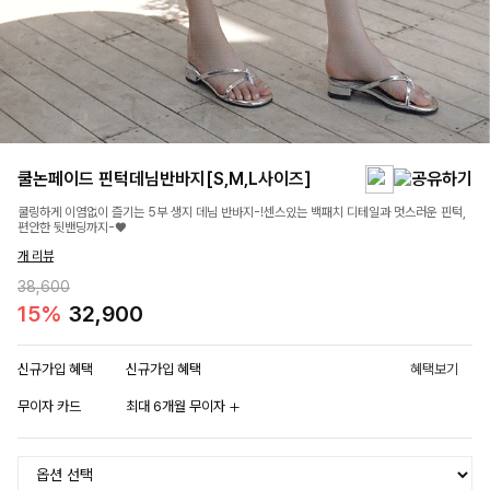
쿨논페이드 핀턱데님반바지[S,M,L사이즈]
쿨링하게 이염없이 즐기는 5부 생지 데님 반바지-!센스있는 백패치 디테일과 멋스러운 핀턱,
편안한 뒷밴딩까지-♥
개 리뷰
38,600
15%
32,900
신규가입 혜택
신규가입 혜택
혜택보기
무이자 카드
최대 6개월 무이자