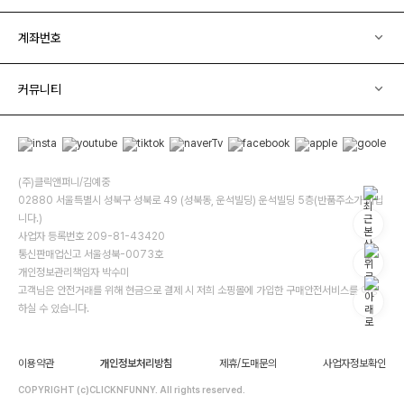
계좌번호
커뮤니티
(주)클릭앤퍼니/김예중
02880 서울특별시 성북구 성북로 49 (성북동, 운석빌딩) 운석빌딩 5층(반품주소가 아닙
니다.)
사업자 등록번호 209-81-43420
통신판매업신고 서울성북-0073호
개인정보관리책임자 박수미
고객님은 안전거래를 위해 현금으로 결제 시 저희 소핑몰에 가입한 구매안전서비스를 이용
하실 수 있습니다.
이용약관
개인정보처리방침
제휴/도매문의
사업자정보확인
COPYRIGHT (c)CLICKNFUNNY. All rights reserved.