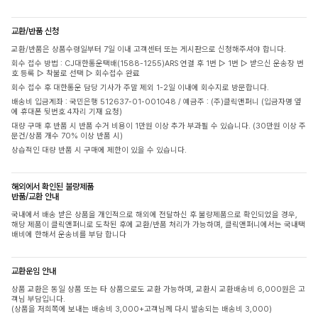
교환/반품 신청
교환/반품은 상품수령일부터 7일 이내 고객센터 또는 게시판으로 신청해주셔야 합니다.
회수 접수 방법 : CJ대한통운택배(1588-1255)ARS 연결 후 1번 ▷ 1번 ▷ 받으신 운송장 번
호 등록 ▷ 착불로 선택 ▷ 회수접수 완료
회수 접수 후 대한통운 담당 기사가 주말 제외 1-2일 이내에 회수지로 방문합니다.
배송비 입금계좌 : 국민은행 512637-01-001048 / 예금주 : (주)클릭앤퍼니 (입금자명 옆
에 휴대폰 뒷번호 4자리 기재 요청)
대량 구매 후 반품 시 반품 수거 비용이 1만원 이상 추가 부과될 수 있습니다. (30만원 이상 주
문건/상품 개수 70% 이상 반품 시)
상습적인 대량 반품 시 구매에 제한이 있을 수 있습니다.
해외에서 확인된 불량제품
반품/교환 안내
국내에서 배송 받은 상품을 개인적으로 해외에 전달하신 후 불량제품으로 확인되었을 경우,
해당 제품이 클릭앤퍼니로 도착된 후에 교환/반품 처리가 가능하며, 클릭앤퍼니에서는 국내택
배비에 한해서 운송비를 부담 합니다
교환운임 안내
상품 교환은 동일 상품 또는 타 상품으로도 교환 가능하며, 교환시 교환배송비 6,000원은 고
객님 부담입니다.
(상품을 저희쪽에 보내는 배송비 3,000+고객님께 다시 발송되는 배송비 3,000)