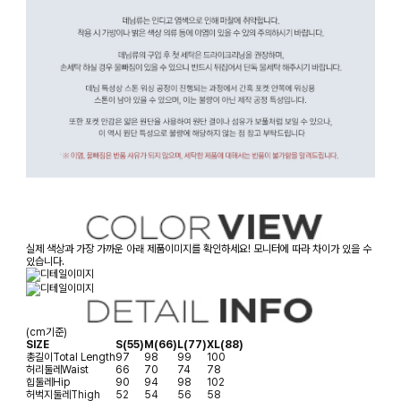
실제 색상과 가장 가까운 아래 제품이미지를 확인하세요! 모니터에 따라 차이가 있을 수
있습니다.
(cm기준)
SIZE
S(55)
M(66)
L(77)
XL(88)
총길이
Total Length
97
98
99
100
허리둘레
Waist
66
70
74
78
힙둘레
Hip
90
94
98
102
허벅지둘레
Thigh
52
54
56
58