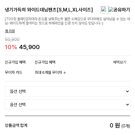
냉기가득히 와이드데님팬츠[S,M,L,XL사이즈]
[700장 돌파!]입자마자 온도를 낮춰주는듯 쿨한 소재감으로 무더위에도 살아남을 수 있는 데
님-와이드하게 떨어지는 핏으로 하체라인을 신경 쓰지 않아도 된답니다 :)
개 리뷰
50,900
10%
45,900
신규가입 혜택
신규가입 혜택
혜택보기
무이자 카드
최대 6개월 무이자
0
원
상품금액 합계
(
0
개)