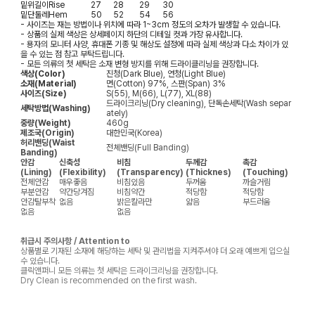
밑위길이
Rise
27
28
29
30
밑단둘레
Hem
50
52
54
56
- 사이즈는 재는 방법이나 위치에 따라 1~3cm 정도의 오차가 발생할 수 있습니다.
- 상품의 실제 색상은 상세페이지 하단의 디테일 컷과 가장 유사합니다.
- 용자의 모니터 사양, 휴대폰 기종 및 해상도 설정에 따라 실제 색상과 다소 차이가 있
을 수 있는 점 참고 부탁드립니다.
- 모든 의류의 첫 세탁은 소재 변형 방지를 위해 드라이클리닝을 권장합니다.
색상(Color)
진청(Dark Blue), 연청(Light Blue)
소재(Material)
면(Cotton) 97%, 스판(Span) 3%
사이즈(Size)
S(55), M(66), L(77), XL(88)
드라이크리닝(Dry cleaning), 단독손세탁(Wash separ
세탁방법(Washing)
ately)
중량(Weight)
460g
제조국(Origin)
대한민국(Korea)
허리밴딩(Waist
전체밴딩(Full Banding)
Banding)
안감
신축성
비침
두께감
촉감
(Lining)
(Flexibility)
(Transparency)
(Thicknes)
(Touching)
전체안감
매우좋음
비침있음
두꺼움
까슬거림
부분안감
약간당겨짐
비침약간
적당함
적당함
안감탈부착
없음
밝은칼라만
얇음
부드러움
없음
없음
취급시 주의사항 / Attention to
상품별로 기재된 소재에 해당하는 세탁 및 관리법을 지켜주셔야 더 오래 예쁘게 입으실
수 있습니다.
클릭앤퍼니 모든 의류는 첫 세탁은 드라이크리닝을 권장합니다.
Dry Clean is recommended on the first wash.