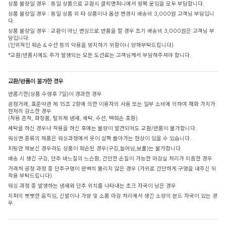
상품 불량일 경우 : 동일 상품으로 교환시 클릭앤퍼니에서 왕복 운임을 모두 부담합니다.
상품 불량일 경우 : 동일 상품 외 타 상품이나 옵션 변경시 배송비 3,000원 고객님 부담입니
다.
상품 불량일 경우 : 교환이 아닌 변심으로 반품을 할 경우 초기 배송비 3,000원은 고객님 부
담입니다.
(인위적인 훼손 & 수선 등의 악용을 방지하기 위함이니 양해부탁드립니다)
*교환/반품시에도 추가 발생되는 모든 도선료는 고객님께서 부담해주셔야 합니다.
교환/반품이 불가한 경우
반품기한(상품 수령후 7일)이 경과한 경우
공정거래, 표준약관 제 15조 2항에 의한 이용자의 사용 또는 일부 소비에 의하여 재화 가치가
현저히 감소한 경우
(착용 흔적, 화장품, 탈취제 냄새, 세탁, 수선, 택훼손 포함)
세탁을 하신 경우나 착용을 하신 후에는 불량이 발견되어도 교환/반품이 불가합니다.
워싱면 종류의 제품은 워싱과정에서 옷이 살짝 돌아가는 현상이 있을 수 있습니다.
피팅만 해보신 경우라도 상품이 훼손된 경우(구김,늘어남,보풀)는 불가합니다.
배송 시 생긴 구김, 단추 바느질의 느슨함, 간단한 손질이 가능한 마감실 처리가 미흡한 경우
거래처 공정 과정 중 단추구멍이 완벽히 뚫리지 않은 경우 (가위로 간단하게 구멍을 내주신 뒤
착용 부탁드립니다)
워싱 과정 중 발생하는 냄새와 단추 위치를 나타내는 초크 자국이 남은 경우
지퍼의 뻣뻣한 움직임, 신발이나 가방 및 소품 마감 처리에서 생긴 소량의 본드 자국이 있는 경
우