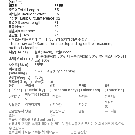
(cm기준)
SIZE
FREE
총길이
Total Length
55
어깨넓이
Shoulder Width
35
가슴둘레
Bust Circumference
102
팔길이
Sleeve Length
21
팔둘레
Arm
20
암홀너비
Armhole
22
밑단둘레
Hem
74
사이즈는 재는 위치에 따라 1~3cm의 오차가 생길 수 있습니다.
There may be 1~3cm difference depending on the measuring
method / location.
색상(Color)
블랙(Black), 그린(Green)
레이온(Rayon) 50%, 나일론(Nylon) 30%, 폴리에스터(Polyes
소재(Material)
ter) 20%
사이즈(Size)
FREE
세탁방법
드라이크리닝(Dry cleaning)
(Washing)
중량(Weight)
150g
제조국(Origin)
중국(China)
안감
신축성
비침
두께감
촉감
(Lining)
(Flexibility)
(Transparency)
(Thickness)
(Touching)
매우좋음
Flexibl
전체안감
비침있음
두꺼움
까슬거림
e
적당함
부분안감
약간당겨짐
비침약간
적당함
る
안감탈부착
없음
밝은칼라만
얇음
부드러움
없음
없음
취급시 주의사항 / Attention to
상품별로 기재된 소재에 해당하는 세탁 및 관리법을 지켜주셔야 더 오래 예쁘게 입으실
수 있습니다.
클릭앤퍼니 모든 의류는 첫 세탁은 드라이크리닝을 권장합니다.