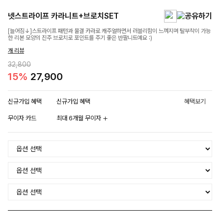
넷스트라이프 카라니트+브로치SET
[늘어짐↓]스트라이프 패턴과 물결 카라로 캐주얼하면서 러블리함이 느껴지며 탈부착이 가능
한 리본 모양의 진주 브로치로 포인트를 주기 좋은 반팔니트예요 :)
개 리뷰
32,800
15%
27,900
신규가입 혜택
신규가입 혜택
혜택보기
무이자 카드
최대 6개월 무이자