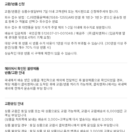
교환/반품 신청
교환/반품은 상품수령일부터 7일 이내 고객센터 또는 게시판으로 신청해주셔야 합니다.
회수 접수 방법 : CJ대한통운택배(1588-1255)ARS 연결 후 1번 ▷ 1번 ▷ 받으신 운송장 번
호 등록 ▷ 착불로 선택 ▷ 회수접수 완료
회수 접수 후 대한통운 담당 기사가 주말 제외 1-2일 이내에 회수지로 방문합니다.
배송비 입금계좌 : 국민은행 512637-01-001048 / 예금주 : (주)클릭앤퍼니 (입금자명 옆
에 휴대폰 뒷번호 4자리 기재 요청)
대량 구매 후 반품 시 반품 수거 비용이 1만원 이상 추가 부과될 수 있습니다. (30만원 이상 주
문건/상품 개수 70% 이상 반품 시)
상습적인 대량 반품 시 구매에 제한이 있을 수 있습니다.
해외에서 확인된 불량제품
반품/교환 안내
국내에서 배송 받은 상품을 개인적으로 해외에 전달하신 후 불량제품으로 확인되었을 경우,
해당 제품이 클릭앤퍼니로 도착된 후에 교환/반품 처리가 가능하며, 클릭앤퍼니에서는 국내택
배비에 한해서 운송비를 부담 합니다
교환운임 안내
상품 교환은 동일 상품 또는 타 상품으로도 교환 가능하며, 교환시 교환배송비 6,000원은 고
객님 부담입니다.
(상품을 저희쪽에 보내는 배송비 3,000+고객님께 다시 발송되는 배송비 3,000)
상품 불량일 경우 : 동일 상품으로 교환시 클릭앤퍼니에서 왕복 운임을 모두 부담합니다.
상품 불량일 경우 : 동일 상품 외 타 상품이나 옵션 변경시 배송비 3,000원 고객님 부담입니