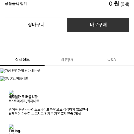
0
원
상품금액 합계
(
0
개)
장바구니
바로구매
상세정보
리뷰
(
0
)
Q&A
캐주얼한 듯 러블리한
#스트라이프_카라니트
귀여운 물결카라와 스트라이프 패턴으로 심심하지 않으면서
탈부착이 가능한 브로치로 언제든 자유롭게 연출 가능!
Fitting.