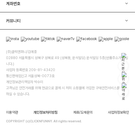
계좌번호
커뮤니티
(주)클릭앤퍼니/김예중
02880 서울특별시 성북구 성북로 49 (성북동, 운석빌딩) 운석빌딩 5층(반품주소가 아닙
니다.)
사업자 등록번호 209-81-43420
통신판매업신고 서울성북-0073호
개인정보관리책임자 박수미
고객님은 안전거래를 위해 현금으로 결제 시 저희 소핑몰에 가입한 구매안전서비스를 이용
하실 수 있습니다.
이용약관
개인정보처리방침
제휴/도매문의
사업자정보확인
COPYRIGHT (c)CLICKNFUNNY. All rights reserved.