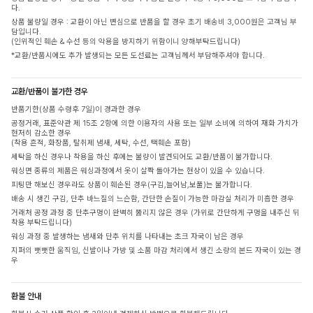
다.
상품 불량일 경우 : 교환이 아닌 변심으로 반품을 할 경우 초기 배송비 3,000원은 고객님 부
담입니다.
(인위적인 훼손 & 수선 등의 악용을 방지하기 위함이니 양해부탁드립니다)
*교환/반품시에도 추가 발생되는 모든 도선료는 고객님께서 부담해주셔야 합니다.
교환/반품이 불가한 경우
반품기한(상품 수령후 7일)이 경과한 경우
공정거래, 표준약관 제 15조 2항에 의한 이용자의 사용 또는 일부 소비에 의하여 재화 가치가
현저히 감소한 경우
(착용 흔적, 화장품, 탈취제 냄새, 세탁, 수선, 택훼손 포함)
세탁을 하신 경우나 착용을 하신 후에는 불량이 발견되어도 교환/반품이 불가합니다.
워싱면 종류의 제품은 워싱과정에서 옷이 살짝 돌아가는 현상이 있을 수 있습니다.
피팅만 해보신 경우라도 상품이 훼손된 경우(구김,늘어남,보풀)는 불가합니다.
배송 시 생긴 구김, 단추 바느질의 느슨함, 간단한 손질이 가능한 마감실 처리가 미흡한 경우
거래처 공정 과정 중 단추구멍이 완벽히 뚫리지 않은 경우 (가위로 간단하게 구멍을 내주신 뒤
착용 부탁드립니다)
워싱 과정 중 발생하는 냄새와 단추 위치를 나타내는 초크 자국이 남은 경우
지퍼의 뻣뻣한 움직임, 신발이나 가방 및 소품 마감 처리에서 생긴 소량의 본드 자국이 있는 경
우
환불 안내