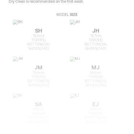
Dry Clean is recommended on the first wash.
MODEL
SIZE
SH
JH
163cm
167cm
TOP(55)
TOP(55)
BOTTOM(26)
BOTTOM(26)
SHOES(240)
SHOES(240)
JM
MJ
166cm
164cm
TOP(55)
TOP(55)
BOTTOM(25)
BOTTOM(26)
SHOES(240)
SHOES(240)
SA
EJ
168cm
165cm
TOP(55)
TOP(55)
BOTTOM(26)
BOTTOM(26)
SHOES(240)
SHOES(240)