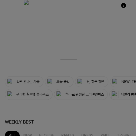
0
03
33
일찍 만나는 가을
오늘 출발
단, 하루 혜택
NEW IT
우아한 실루엣 블라우스
하나로 완성된 코디 #원피스
데일리 #
WEEKLY BEST
NEW
BLOUSE
PANTS
DRESS
KNIT
T-SHIRT
ALL