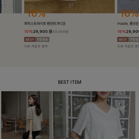
10%
16%
퍼피스트라이프 펜던트가디건
made, 롱브
10%
29,900
원
16%
29,9
33,200원
리뷰 카운트 영역
리뷰 카운트 영
BEST ITEM