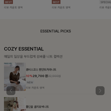
리뷰 카운트 영역
리뷰 카운트 영역
리뷰 카운
ESSENTIAL PICKS
COZY ESSENTIAL
매일의 일상을 부드럽게 감싸줄 니트 컬렉션
콤비스코스 펜던트카라니트
10%
29,700
원
32,900원
리뷰 카운트 영역
폴딘울 골지유넥니트