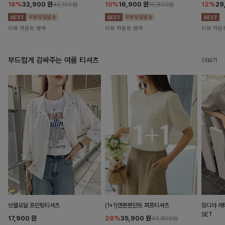
18%
32,900
원
15%
16,900
원
12%
29
40,100원
19,800원
리뷰 카운트 영역
리뷰 카운트 영역
리뷰 카운
부드럽게 감싸주는 여름 티셔츠
더보기
브쉘모달 프린팅티셔츠
(1+1)앤튼펜던트 퍼프티셔츠
밍디아 
SET
17,900
원
28%
35,900
원
49,800원