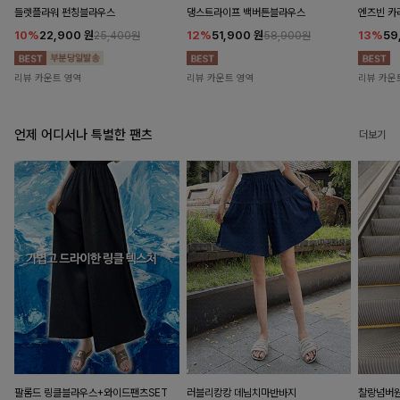
들렛플라워 펀칭블라우스
댕스트라이프 백버튼블라우스
엔즈빈 카
10%
22,900
원
12%
51,900
원
13%
59
25,400원
58,900원
리뷰 카운트 영역
리뷰 카운트 영역
리뷰 카운
언제 어디서나 특별한 팬츠
더보기
팔롬드 링클블라우스+와이드팬츠SET
러블리캉캉 데님치마반바지
찰랑넘버원