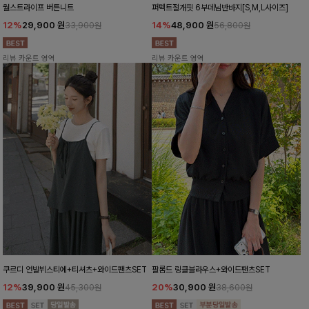
월스트라이프 버튼니트
퍼펙트절개핏 6부데님반바지[S,M,L사이즈]
12%
29,900
원
14%
48,900
원
33,900원
56,800원
리뷰 카운트 영역
리뷰 카운트 영역
쿠르디 언발뷔스티에+티셔츠+와이드팬츠SET
팔롬드 링클블라우스+와이드팬츠SET
12%
39,900
원
20%
30,900
원
45,300원
38,600원