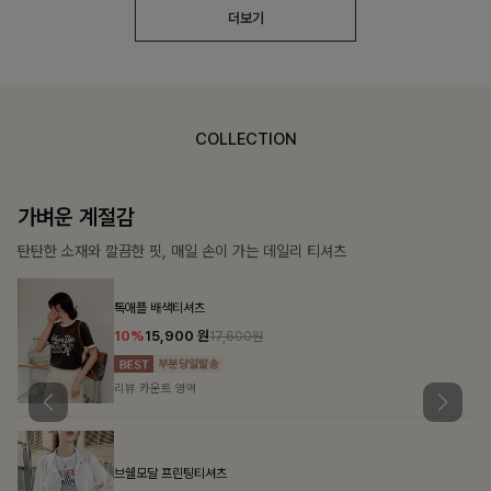
더보기
COLLECTION
가장 쉬운 코디
특별한 날부터 일상까지 함께하는 룩
[주문폭주/군살삭제]젤링클프리 카라원피스
18%
27,900
원
34,000원
리뷰 카운트 영역
민오브 데님셔츠+스커트+벨트SET
15%
47,900
원
56,300원