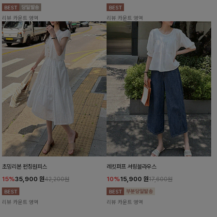
리뷰 카운트 영역
리뷰 카운트 영역
초밍리본 펀칭원피스
레킷퍼프 셔링블라우스
15%
35,900
원
10%
15,900
원
42,200원
17,600원
리뷰 카운트 영역
리뷰 카운트 영역