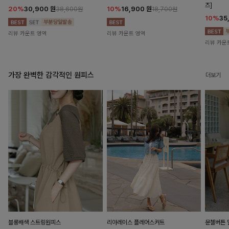
즈]
20%
30,900
원
10%
16,900
원
38,600원
18,700원
10%
35
리뷰 카운트 영역
리뷰 카운트 영역
리뷰 카운
가장 완벽한 감각적인 원피스
더보기
블룽배색 스트링원피스
리아레이스 플레어스커트
뮨첼버튼 