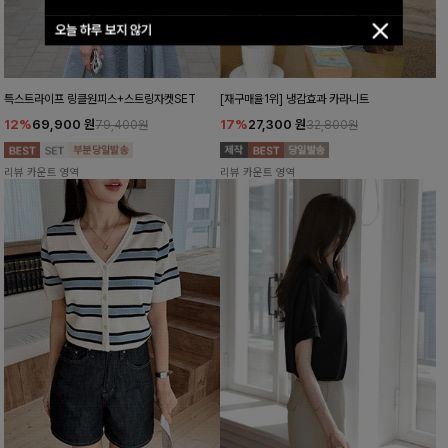
오늘 하루 보지 않기
특스트라이프 링클원피스+스트링자켓SET
[재구매율1위] 냉감효과 카라니트
12%
69,900
원
17%
27,300
원
79,400원
32,800원
리뷰 카운트 영역
리뷰 카운트 영역