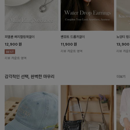
피엘룬 써지컬링목걸이
벤뮤트 드롭귀걸이
노잉티 링
12,900
원
11,900
원
13,90
리뷰 카운트 영역
리뷰 카운
리뷰 카운트 영역
감각적인 선택, 완벽한 마무리
더보기