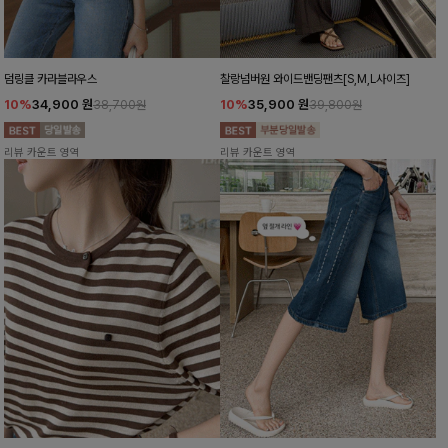
덤링클 카라블라우스
찰랑넘버원 와이드밴딩팬츠[S,M,L사이즈]
10%
34,900
원
10%
35,900
원
38,700원
39,800원
리뷰 카운트 영역
리뷰 카운트 영역