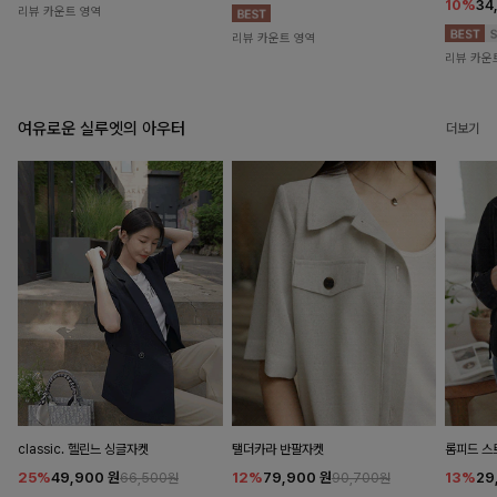
10%
34
리뷰 카운트 영역
리뷰 카운트 영역
리뷰 카운
여유로운 실루엣의 아우터
더보기
classic. 헬린느 싱글자켓
탤더카라 반팔자켓
롬피드 
25%
49,900
원
12%
79,900
원
13%
29
66,500원
90,700원