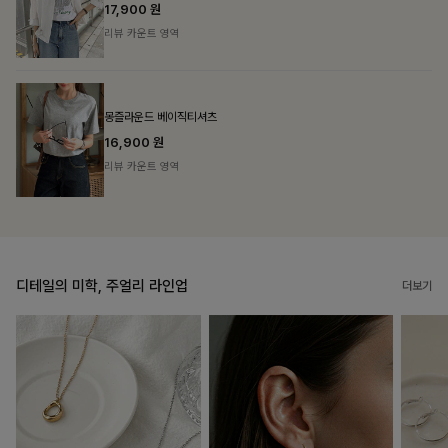
리뷰 카운트 영역
필첸체크 스트링블라우스+플레어스커트SET
14%
42,900
원
49,800원
리뷰 카운트 영역
디테일의 미학, 주얼리 라인업
더보기