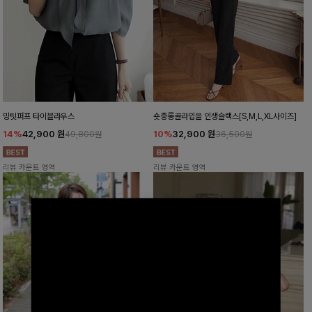
밍팃퍼프 타이블라우스
숏중롱골라입을 인생슬랙스[S,M,L,XL사이즈]
14%
42,900
원
10%
32,900
원
49,800원
36,500원
리뷰 카운트 영역
리뷰 카운트 영역