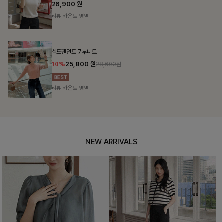
26,900
원
리뷰 카운트 영역
셀드펜던트 7부니트
10%
25,800
원
28,600원
리뷰 카운트 영역
NEW ARRIVALS