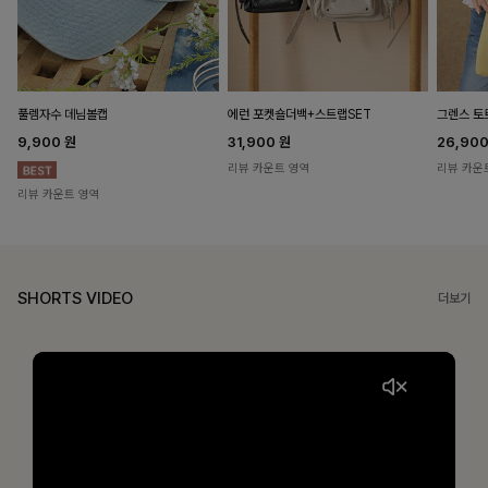
풀렘자수 데님볼캡
에런 포켓숄더백+스트랩SET
그렌스 토
9,900
원
31,900
원
26,90
리뷰 카운트 영역
리뷰 카운
리뷰 카운트 영역
SHORTS VIDEO
더보기