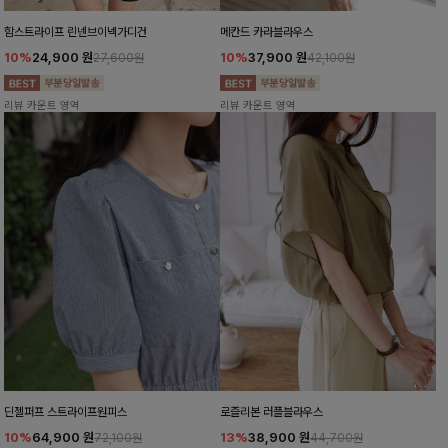
함스트라이프 린넨브이넥가디건
메칸드 카라블라우스
10%
24,900
원
10%
37,900
원
27,600원
42,100원
리뷰 카운트 영역
리뷰 카운트 영역
딘젤퍼프 스트라이프원피스
로즐리본 러플블라우스
10%
64,900
원
13%
38,900
원
72,100원
44,700원