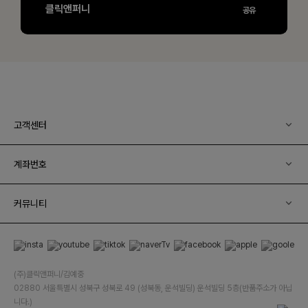
고객센터
계좌번호
커뮤니티
(주)클릭앤퍼니/김예중
02880 서울특별시 성북구 성북로 49 (성북동, 운석빌딩) 운석빌딩 5층(반품주소가 아닙
니다.)