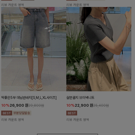
리뷰 카운트 영역
리뷰 카운트 영역
딱좋은5부 데님반바지[S,M,L,XL사이즈]
샬븐골지 브이넥니트
10%
26,900
원
10%
22,900
원
29,800원
25,400원
리뷰 카운트 영역
리뷰 카운트 영역