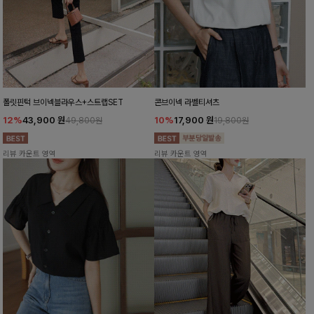
폴릿핀턱 브이넥블라우스+스트랩SET
콘브이넥 라벨티셔츠
12%
43,900
원
10%
17,900
원
49,800원
19,800원
리뷰 카운트 영역
리뷰 카운트 영역