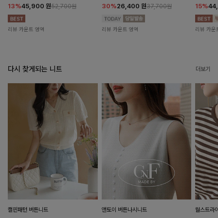
13%
45,900
원
30%
26,400
원
15%
44
52,700원
37,700원
리뷰 카운트 영역
리뷰 카운트 영역
리뷰 카운
다시 찾게되는 니트
더보기
캘핀패턴 버튼니트
앤토이 버튼나시니트
월스트라