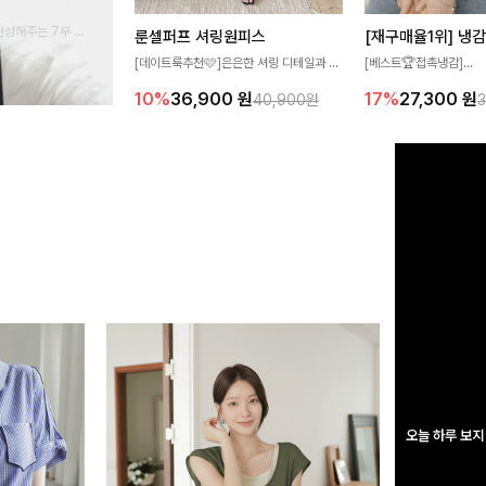
완성해주는 7부 블
룬셀퍼프 셔링원피스
 스타일링을 연출하
[데이트룩추천🩷]은은한 셔링 디테일과 퍼
[베스트🏆접촉냉감]
프 소매가 어우러져 사랑스러운 무드를 완
여름에도 무더위 걱정할 
10%
36,900
원
17%
27,300
원
40,900원
성해주는 원피스🤍 허리 스모크 밴딩이 슬
고 가벼운 소재감으로 
림한 실루엣을 연출해주며, 자연스럽게 퍼
즐기실 수 있는 니트랍니
지는 플레어 라인으로 여성스럽고 편안하게
즐기기 좋아요
오늘 하루 보지