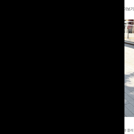
더보기
와이드팬츠[FREE,L사이즈]
테킷미 레터링티셔츠+반바지SET
8부기장]사이드 버튼 디테일이 은은한
[데일리부터 여행룩까지]감각적인 레터링 티셔츠와 플레