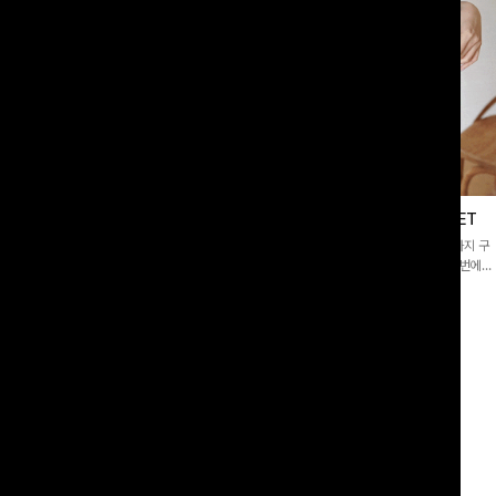
이스블라우스
필딩버튼 카라블라우스+와이드팬츠SET
]깔끔한 소매 퍼프와 레이스 자수로 사
[SET PICK]버튼 카라 블라우스와 팬츠, 스트랩까지 구
 담았으며 은은한 체크 패턴이 더해져
성된 활용도 높은 3종 세트 🤍 코디 걱정 없이 한 번에
스러움 가득 느껴지는 블라우스에요🤍
완성도 있는 스타일링을 연출할 수 있어 데일리하게 즐기
00
원
10%
49,900
원
33,200원
55,400원
기 좋아요 ✨
리뷰 카운트 영역