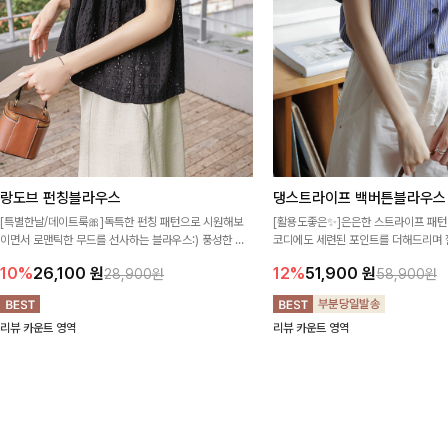
랑도브 펀칭블라우스
댕스트라이프 백버튼블라우스
[특별한날/데이트룩🎀]독특한 펀칭 패턴으로 시원해보
[활용도좋은✨]은은한 스트라이프 패턴
이면서 로맨틱한 무드를 선사하는 블라우스:) 풍성한 퍼
코디에도 세련된 포인트를 더해드리며 
프 소매와 밑단 셔링으로 스타일을 더했어요
프 디테일로 유행 없이 오래 함께하기
10%
26,100
원
12%
51,900
원
28,900원
58,900원
리뷰 카운트 영역
리뷰 카운트 영역