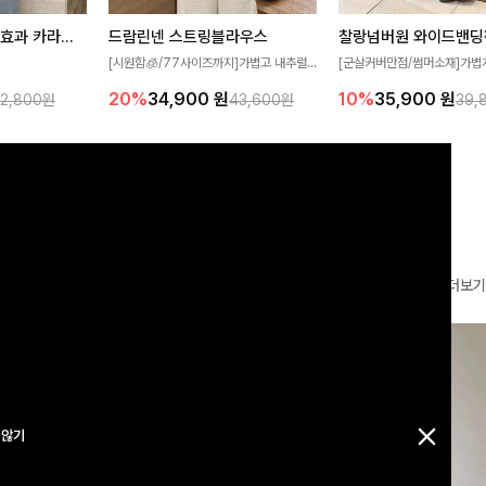
[재구매율1위] 냉감효과 카라니트
드람린넨 스트링블라우스
[군살커버만점/썸머소재]가볍
[시원함🧊/77사이즈까지]가볍고 내추럴
필요가 없어요!얇
원단과 여유로운 와이드 핏으로
한 텍스처가 돋보이는 블라우스로, 답답함
10%
35,900
원
20%
34,900
원
32,800원
39,
43,600원
여름에도 시원하게
편안하게 착용하실 수 있는 팬
없는 슬릿 카라 디자인이 얼굴선을 더욱 시
다
✨ 허리 전체 밴딩과 스트링 
원하게 연출해드립니다 🤍🌿
감 있는 착용감을 더해드려요!
더보기
 않기