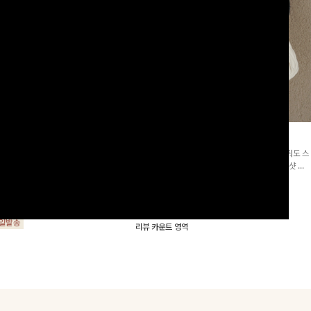
군살삭제]젤링클프리 카라원피
조단스트링 체크원피스
[고객요청재입고/2천장돌파💚]하나만 툭 착용해줘도 스
프리 원단으로 항상 깔끔하게 착용 가능
타일리시해 보이는 휘뚜루 마뚜루 아이템 ~ ! 인생샷 건
지는 넉넉한 핏으로 군살을 완벽히 커버
질 수 있는 세련된 무드의 체크 패턴이 들어간 원피스 : )
15%
29,900
원
35,100원
요🖤
00
원
34,000원
리뷰 카운트 영역