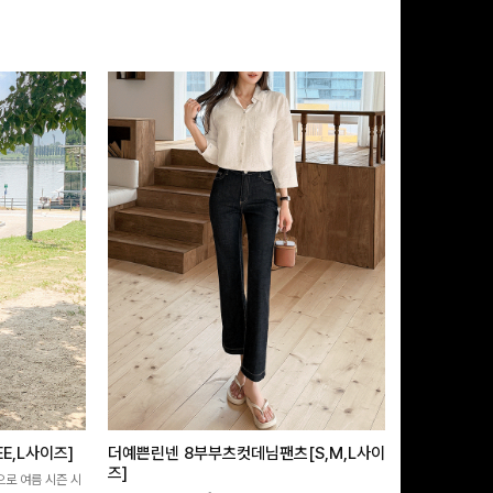
E,L사이즈]
더예쁜린넨 8부부츠컷데님팬츠[S,M,L사이
쿨링버튼 8부
즈]
으로 여름 시즌 시
[바스락소재💙/