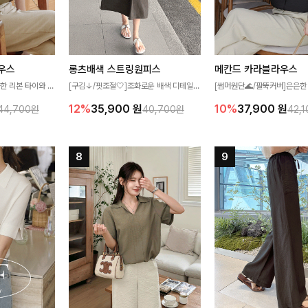
우스
롱츠배색 스트링원피스
메칸드 카라블라우스
한 리본 타이와 자
[구김↓/핏조절🤍]조화로운 배색 디테일로
[썸머원단🌊/팔뚝커버]은은한
디테일이 여성스러운
스타일을 더한 원피스! 스트링이 내장되어
와 여유로운 실루엣이 만나 
12%
35,900
원
10%
37,900
원
44,700원
40,700원
42,
스 🤎 하늘하늘
있어 여리여리한 라인을 만들어주고 넉넉한
세련된 무드를 연출해주는 블
떨어지는 실루엣으로
포켓으로 실용성까지 갖췄어요:)
리룩부터 출근룩까지 다양하게
 세련되게 즐기기
은 베이직한 디자인!