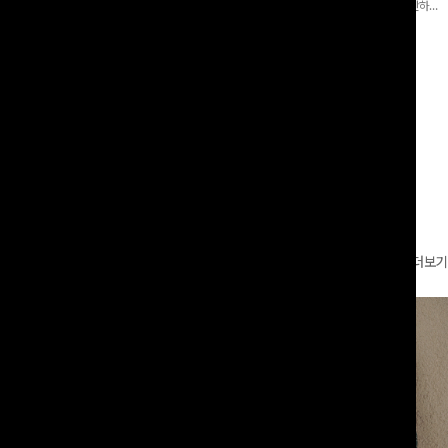
 와이드 팬츠입니다. 여유롭게 떨어지
어 핏 반바지가 함께 구성된 세트 아이템으로, 편안하면
볍게 바스락거리는 소재감으로 시원하고
서도 캐주얼한 꾸안꾸룩을 완성해드립니다 ✨🩵
00
원
18%
29,900
원
49,800원
36,400원
좋은 아이템-
리뷰 카운트 영역
더보기