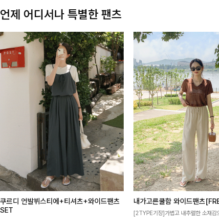
언제 어디서나 특별한 팬츠
쿠르디 언발뷔스티에+티셔츠+와이드팬츠
내가고른쿨함 와이드팬츠[FRE
SET
[2TYPE기장]가볍고 내추럴한 소재감