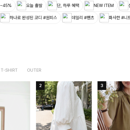
~45%
오늘 출발
단, 하루 혜택
NEW ITEM
하나로 완성된 코디 #원피스
데일리 #팬츠
화사한 #니
T-SHIRT
OUTER