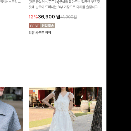
 밴딩과 스트링 디
[미운군살커버/쫀쫀👍]군살을 잡아주는 깔끔한 부츠컷
포인트가 되어주는
유롭게 떨어지는 와
핏에 발목이 드러나는 8부 기장으로 다리를 슬림하고 길
는 실루엣과 가
14%
42,9
니다:)
어보이게 만들어주며 생지 소재로 멋을 더한 데님팬츠에
편안하게 즐기기 
12%
36,900
원
41,900원
요~!
리뷰 카운트 영역
리뷰 카운트 영역