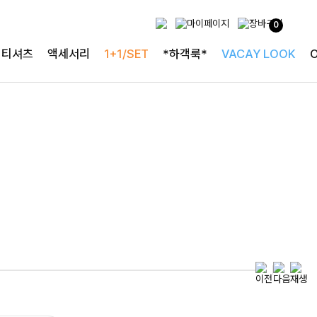
0
투피스로 완성되는
티셔츠
액세서리
1+1/SET
*하객룩*
VACAY LOOK
완성도 높은 원피스SET
특스트라이프 링클원피스+스트링자켓SET