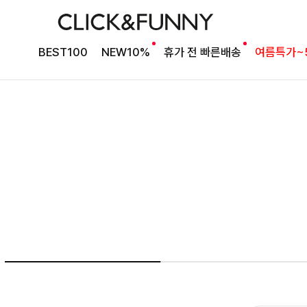
NO1. 썸머베스트
BEST100
NEW10%
휴가 전 빠른배송
여름특가~
두가지 컬러 데일리아이템
룬카일 스트라이프셔츠