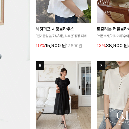
레킷퍼프 셔링블라우스
로즐리본 러플블라
[인기급상승/7부/데일리추천]캉캉 디테일
[쉬폰소재/여리여리]우아
이 더해져 사랑스럽고 풍성한 실루엣을 완
연스럽게 흐르는 러플 
10%
15,900
원
13%
38,900
원
17,600원
성해주는 블라우스 🤍 가볍게 퍼지는 핏으
분위기를 더해주는 블라우
로 체형을 자연스럽게 커버해주며 여성스럽
한 소재감과 여유롭게 
게 즐기기 좋아요 ✨
얼굴까지 화사해 보이며
좋아요