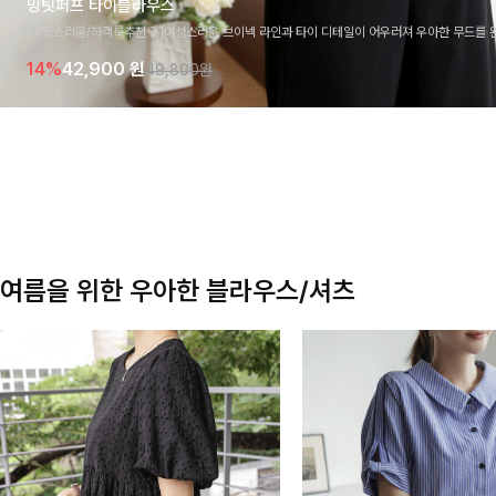
밍팃퍼프 타이블라우스
[고급스러움/하객룩추천💎]여성스러운 브이넥 라인과 타이 디테일이 어우러져 우아한 무드를 
라우스 🤍 여유로운 7부 소매로 편안하게 착용되며 데일리룩부터 출근룩, 하객룩까지 세련된
14%
42,900
원
49,800원
기 좋은 아이템이에요
여름을 위한 우아한 블라우스/셔츠