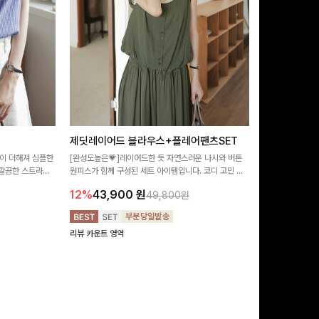
제딧레이어드 블라우스+플레어팬츠SET
뮬론퍼프 레
이 더해져 심플한
[완성도높은💗]레이어드한 듯 자연스러운 나시와 버튼
[데이트룩추천🩷
깔끔한 스트라이
원피스가 함께 구성된 세트 아이템입니다. 코디 고민 없
랑스러운 분위기를
 좋은 블라우스예요
이 한 벌만으로도 내추럴하면서 여성스러운 썸머룩 완성!
밋밋함 없이 여성
12%
43,900
원
10%
29,9
49,800원
리뷰 카운트 영역
리뷰 카운트 영역