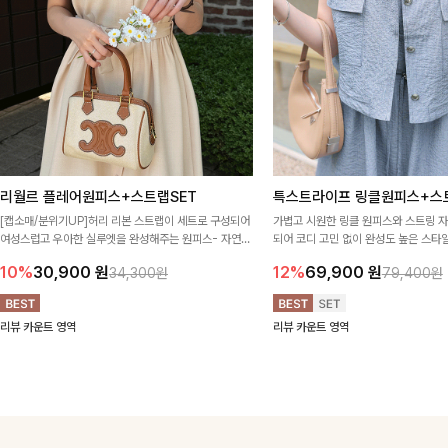
리월르 플레어원피스+스트랩SET
특스트라이프 링클원피스+스
[캡소매/분위기UP]허리 리본 스트랩이 세트로 구성되어
가볍고 시원한 링클 원피스와 스트링 
여성스럽고 우아한 실루엣을 완성해주는 원피스- 자연스
되어 코디 고민 없이 완성도 높은 스
럽게 퍼지는 플레어 라인과 깔끔한 핏이 어우러져 단정하
아이템 🤍 따로 또 같이 활용하기 좋아
10%
30,900
원
12%
69,900
원
34,300원
79,400원
면서도 여리한 무드로 입어져✨
링 디테일로 다양한 핏을 연출할 수 있
행룩까지 멋스럽게 즐기기 좋아요 ✨
리뷰 카운트 영역
리뷰 카운트 영역