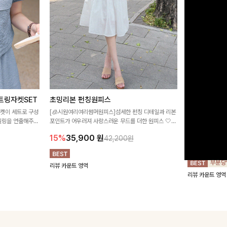
트링자켓SET
초밍리본 펀칭원피스
[주문폭주/
스
자켓이 세트로 구성
[🧊시원여리여리썸머원피스]섬세한 펀칭 디테일과 리본
타일링을 연출해주는
포인트가 어우러져 사랑스러운 무드를 더한 원피스 🤍
구김이 적은 링클
 실용적이며, 스트
여리하게 퍼지는 실루엣으로 로맨틱하고 여성스럽게 연
하며 일자로 떨어
15%
35,900
원
42,200원
어 데일리부터 여
출돼요 ✨
해주는 원피스에
18%
27,9
리뷰 카운트 영역
리뷰 카운트 영역