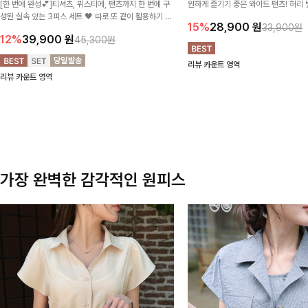
[한 번에 완성💕]티셔츠, 뷔스티에, 팬츠까지 한 번에 구
원하게 즐기기 좋은 와이드 팬츠! 허리
성된 실속 있는 3피스 세트 🖤 따로 또 같이 활용하기 좋
테일로 편안한 착용감을 더했으며, 여
15%
28,900
원
33,900원
아 코디 걱정 없이 데일리하게 즐기기 좋아요 ✨
이드핏이 군살을 자연스럽게 커버해준답
12%
39,900
원
45,300원
리뷰 카운트 영역
리뷰 카운트 영역
가장 완벽한 감각적인 원피스