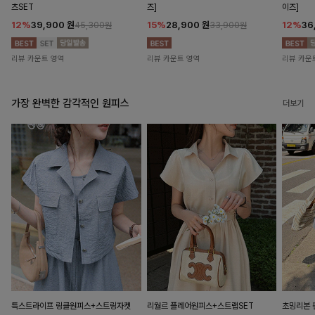
츠SET
즈]
이즈]
12%
39,900
원
15%
28,900
원
12%
36
45,300원
33,900원
리뷰 카운트 영역
리뷰 카운트 영역
리뷰 카운
가장 완벽한 감각적인 원피스
더보기
특스트라이프 링클원피스+스트링자켓
리월르 플레어원피스+스트랩SET
초밍리본 