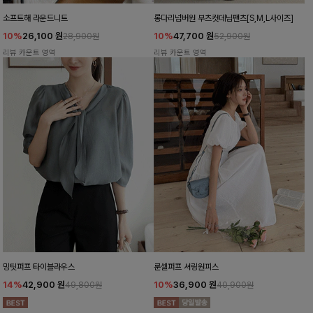
소프트해 라운드니트
롱다리넘버원 부츠컷데님팬츠[S,M,L사이즈]
10%
26,100
원
10%
47,700
원
28,900원
52,900원
리뷰 카운트 영역
리뷰 카운트 영역
밍팃퍼프 타이블라우스
룬셀퍼프 셔링원피스
14%
42,900
원
10%
36,900
원
49,800원
40,900원