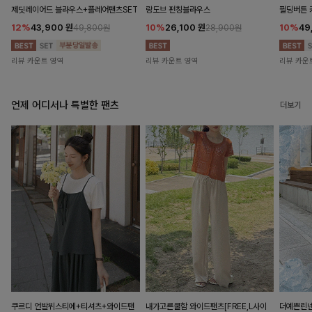
제딧레이어드 블라우스+플레어팬츠SET
랑도브 펀칭블라우스
필딩버튼 
12%
43,900
원
10%
26,100
원
10%
49
49,800원
28,900원
리뷰 카운트 영역
리뷰 카운트 영역
리뷰 카운
언제 어디서나 특별한 팬츠
더보기
쿠르디 언발뷔스티에+티셔츠+와이드팬
내가고른쿨함 와이드팬츠[FREE,L사이
더예쁜린넨