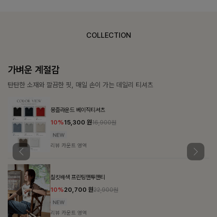
COLLECTION
가장 쉬운 코디
특별한 날부터 일상까지 함께하는 룩
큐플리츠 블라우스+스커트+벨트SET
10%
57,600
원
63,900원
리뷰 카운트 영역
밴스트라이프 스트링원피스
25%
35,100
원
46,800원
리뷰 카운트 영역