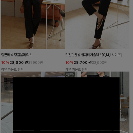
릴픈배색 링클블라우스
멋진핏완성 일자배기슬랙스[S,M,L사이즈]
10%
28,800
원
10%
29,700
원
31,900원
32,900원
리뷰 카운트 영역
리뷰 카운트 영역