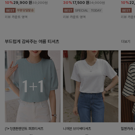
10%
29,900
원
30%
17,500
원
10%
22
33,200원
24,900원
리뷰 카운트 영역
리뷰 카운트 영역
리뷰 카운
부드럽게 감싸주는 여름 티셔츠
더보기
(1+1)앤튼펜던트 퍼프티셔츠
니어븐 브이넥티셔츠
힐첸카라