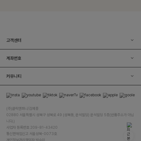
고객센터
계좌번호
커뮤니티
(주)클릭앤퍼니/김예중
02880 서울특별시 성북구 성북로 49 (성북동, 운석빌딩) 운석빌딩 5층(반품주소가 아닙
니다.)
사업자 등록번호 209-81-43420
통신판매업신고 서울성북-0073호
개인정보관리책임자 박수미