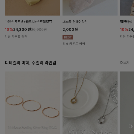
뽀소옹 면메쉬덧신
그렌스 토트백+파우치+스트랩SET
밀핀배색 
2,000
원
10%
24,300
원
10%
24
26,900원
리뷰 카운트 영역
리뷰 카운
리뷰 카운트 영역
디테일의 미학, 주얼리 라인업
더보기