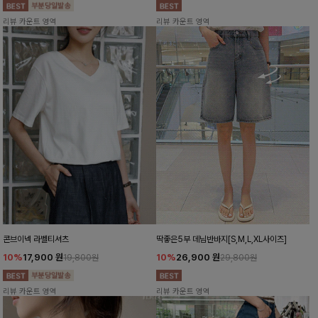
리뷰 카운트 영역
리뷰 카운트 영역
콘브이넥 라벨티셔츠
딱좋은5부 데님반바지[S,M,L,XL사이즈]
10%
17,900
원
10%
26,900
원
19,800원
29,800원
리뷰 카운트 영역
리뷰 카운트 영역