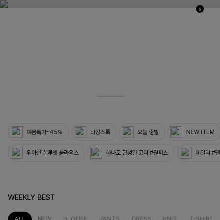
0
03
33
여름특가~45%
바캉스룩
오늘 출발
NEW ITEM
우아한 실루엣 블라우스
하나로 완성된 코디 #원피스
데일리 #
WEEKLY BEST
NEW
BLOUSE
PANTS
DRESS
KNIT
T-SHIRT
ALL