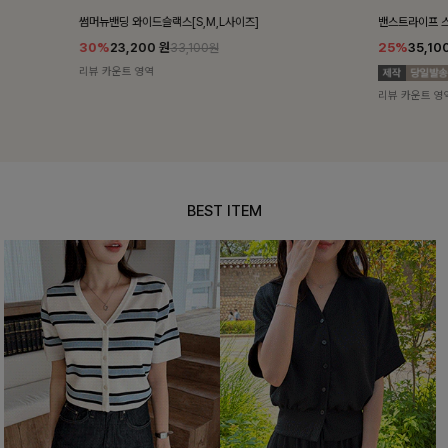
밴스트라이프 스트링원피스
쥬린레이스 카
25%
35,100
원
12%
34,90
46,800원
리뷰 카운트 영역
리뷰 카운트 영
BEST ITEM