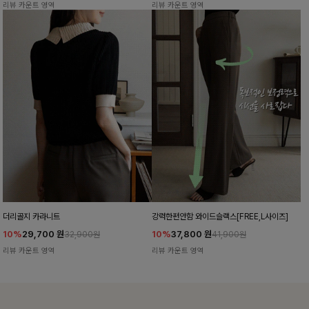
리뷰 카운트 영역
리뷰 카운트 영역
더리골지 카라니트
강력한편안함 와이드슬랙스[FREE,L사이즈]
10%
29,700
원
10%
37,800
원
32,900원
41,900원
리뷰 카운트 영역
리뷰 카운트 영역