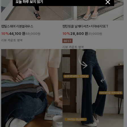
오늘 하루 보지 않기
럽틸스퀘어 리본블라우스
헨틴링클 날개티셔츠+치마바지SET
10%
44,100
원
10%
28,800
원
48,900원
31,900원
리뷰 카운트 영역
리뷰 카운트 영역