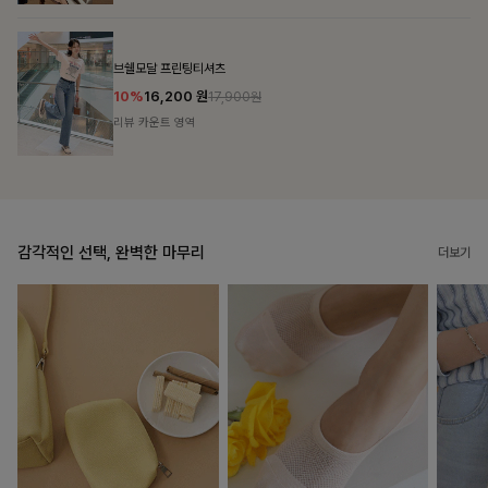
룬셀퍼프 셔링원피스
10%
36,900
원
40,900원
리뷰 카운트 영역
감각적인 선택, 완벽한 마무리
더보기