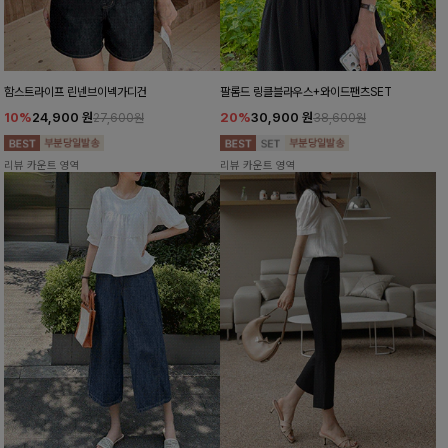
함스트라이프 린넨브이넥가디건
팔롬드 링클블라우스+와이드팬츠SET
10%
24,900
원
20%
30,900
원
27,600원
38,600원
리뷰 카운트 영역
리뷰 카운트 영역