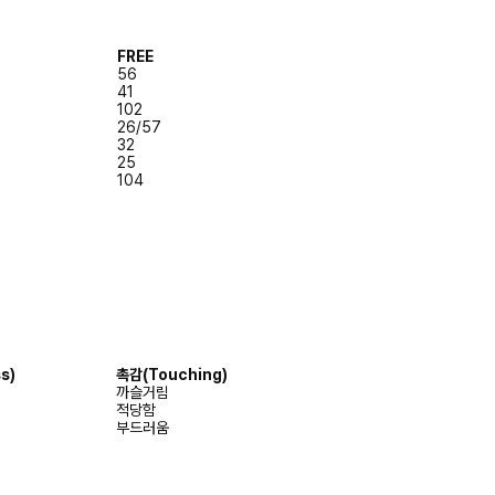
FREE
56
41
102
26/57
32
25
104
s)
촉감
(Touching)
까슬거림
적당함
부드러움