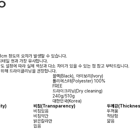
3cm 정도의 오차가 발생할 수 있습니다.
디테일 컷과 가장 유사합니다.
상도 설정에 따라 실제 색상과 다소 차이가 있을 수 있는 점 참고 부탁드립니다.
를 위해 드라이클리닝을 권장합니다.
블랙(Black), 아이보리(Ivory)
폴리에스터(Polyester) 100%
FREE
드라이크리닝(Dry cleaning)
240g/510g
대한민국(Korea)
ity)
비침
(Transparency)
두께감
(Thicknes
비침있음
두꺼움
비침약간
적당함
밝은칼라만
얇음
없음