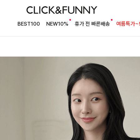
BEST100
NEW10%
휴가 전 빠른배송
여름특가~