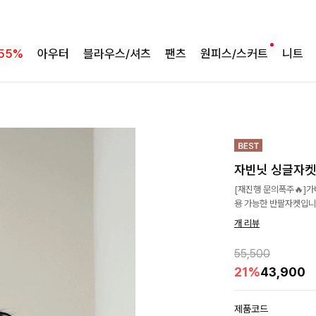
55%
아우터
블라우스/셔츠
팬츠
원피스/스커트
니트
자빈닛 싱글자켓
[재진행 문의폭주🔥]
용 가능한 반팔자켓입니
개 리뷰
55,500
21%
43,900
제품코드