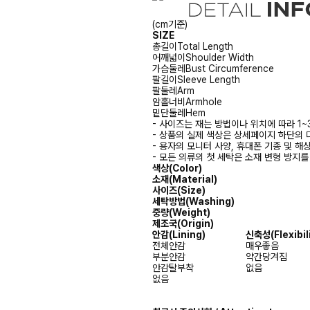
(cm기준)
SIZE
총길이
Total Length
어깨넓이
Shoulder Width
가슴둘레
Bust Circumference
팔길이
Sleeve Length
팔둘레
Arm
암홀너비
Armhole
밑단둘레
Hem
- 사이즈는 재는 방법이나 위치에 따라 1~
- 상품의 실제 색상은 상세페이지 하단의 
- 용자의 모니터 사양, 휴대폰 기종 및 해
- 모든 의류의 첫 세탁은 소재 변형 방지
색상(Color)
소재(Material)
사이즈(Size)
세탁방법(Washing)
중량(Weight)
제조국(Origin)
안감
(Lining)
신축성
(Flexibil
전체안감
매우좋음
부분안감
약간당겨짐
안감탈부착
없음
없음