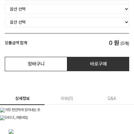
0
원
상품금액 합계
(
0
개)
장바구니
바로구매
상세정보
리뷰
(
0
)
Q&A