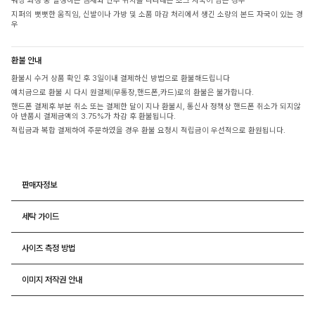
워싱 과정 중 발생하는 냄새와 단추 위치를 나타내는 초크 자국이 남은 경우
지퍼의 뻣뻣한 움직임, 신발이나 가방 및 소품 마감 처리에서 생긴 소량의 본드 자국이 있는 경
우
환불 안내
환불시 수거 상품 확인 후 3일이내 결제하신 방법으로 환불해드립니다
예치금으로 환불 시 다시 원결제(무통장,핸드폰,카드)로의 환불은 불가합니다.
핸드폰 결제후 부분 취소 또는 결제한 달이 지나 환불시, 통신사 정책상 핸드폰 취소가 되지않
아 반품시 결제금액의 3.75%가 차감 후 환불됩니다.
적립금과 복합 결제하여 주문하였을 경우 환불 요청시 적립금이 우선적으로 환원됩니다.
판매자정보
세탁 가이드
사이즈 측정 방법
이미지 저작권 안내