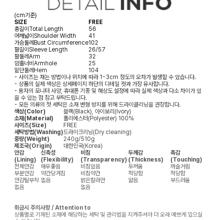
(cm기준)
SIZE
FREE
총길이
Total Length
56
어깨넓이
Shoulder Width
41
가슴둘레
Bust Circumference
102
팔길이
Sleeve Length
26/57
팔둘레
Arm
32
암홀너비
Armhole
25
밑단둘레
Hem
104
- 사이즈는 재는 방법이나 위치에 따라 1~3cm 정도의 오차가 발생할 수 있습니다.
- 상품의 실제 색상은 상세페이지 하단의 디테일 컷과 가장 유사합니다.
- 용자의 모니터 사양, 휴대폰 기종 및 해상도 설정에 따라 실제 색상과 다소 차이가 있
을 수 있는 점 참고 부탁드립니다.
- 모든 의류의 첫 세탁은 소재 변형 방지를 위해 드라이클리닝을 권장합니다.
색상(Color)
블랙(Black), 아이보리(Ivory)
소재(Material)
폴리에스터(Polyester) 100%
사이즈(Size)
FREE
세탁방법(Washing)
드라이크리닝(Dry cleaning)
중량(Weight)
240g/510g
제조국(Origin)
대한민국(Korea)
안감
신축성
비침
두께감
촉감
(Lining)
(Flexibility)
(Transparency)
(Thickness)
(Touching)
전체안감
매우좋음
비침있음
두꺼움
까슬거림
부분안감
약간당겨짐
비침약간
적당함
적당함
안감탈부착
없음
밝은칼라만
얇음
부드러움
없음
없음
취급시 주의사항 / Attention to
상품별로 기재된 소재에 해당하는 세탁 및 관리법을 지켜주셔야 더 오래 예쁘게 입으실