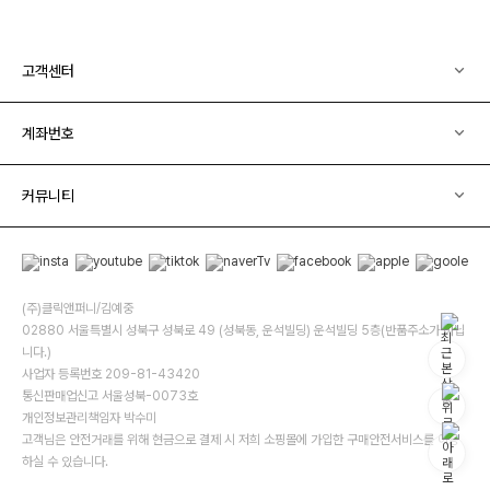
고객센터
계좌번호
커뮤니티
(주)클릭앤퍼니/김예중
02880 서울특별시 성북구 성북로 49 (성북동, 운석빌딩) 운석빌딩 5층(반품주소가 아닙
니다.)
사업자 등록번호 209-81-43420
통신판매업신고 서울성북-0073호
개인정보관리책임자 박수미
고객님은 안전거래를 위해 현금으로 결제 시 저희 소핑몰에 가입한 구매안전서비스를 이용
하실 수 있습니다.