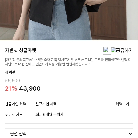
자빈닛 싱글자켓
[재진행 문의폭주🔥]가벼운 소재로 툭 걸쳐주기만 해도 캐주얼한 무드를 만들어주며 반팔 디
자인으로 더운 날에도 편안하게 착용 가능한 반팔자켓입니다-!
개 리뷰
55,500
21%
43,900
신규가입 혜택
신규가입 혜택
혜택보기
무이자 카드
최대 6개월 무이자