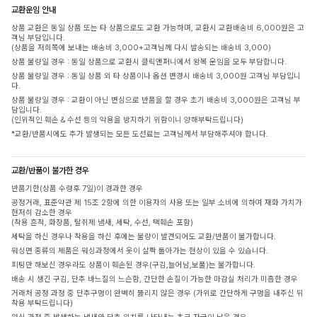
교환운임 안내
상품 교환은 동일 상품 또는 타 상품으로도 교환 가능하며, 교환시 교환배송비 6,000원은 고
객님 부담입니다.
(상품을 저희쪽에 보내는 배송비 3,000+고객님께 다시 발송되는 배송비 3,000)
상품 불량일 경우 : 동일 상품으로 교환시 클릭앤퍼니에서 왕복 운임을 모두 부담합니다.
상품 불량일 경우 : 동일 상품 외 타 상품이나 옵션 변경시 배송비 3,000원 고객님 부담입니
다.
상품 불량일 경우 : 교환이 아닌 변심으로 반품을 할 경우 초기 배송비 3,000원은 고객님 부
담입니다.
(인위적인 훼손 & 수선 등의 악용을 방지하기 위함이니 양해부탁드립니다)
*교환/반품시에도 추가 발생되는 모든 도선료는 고객님께서 부담해주셔야 합니다.
교환/반품이 불가한 경우
반품기한(상품 수령후 7일)이 경과한 경우
공정거래, 표준약관 제 15조 2항에 의한 이용자의 사용 또는 일부 소비에 의하여 재화 가치가
현저히 감소한 경우
(착용 흔적, 화장품, 탈취제 냄새, 세탁, 수선, 택훼손 포함)
세탁을 하신 경우나 착용을 하신 후에는 불량이 발견되어도 교환/반품이 불가합니다.
워싱면 종류의 제품은 워싱과정에서 옷이 살짝 돌아가는 현상이 있을 수 있습니다.
피팅만 해보신 경우라도 상품이 훼손된 경우(구김,늘어남,보풀)는 불가합니다.
배송 시 생긴 구김, 단추 바느질의 느슨함, 간단한 손질이 가능한 마감실 처리가 미흡한 경우
거래처 공정 과정 중 단추구멍이 완벽히 뚫리지 않은 경우 (가위로 간단하게 구멍을 내주신 뒤
착용 부탁드립니다)