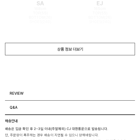
SA
EJ
168cm
165cm
TOP(55)
TOP(55)
BOTTOM(26)
BOTTOM(26)
SHOES(240)
SHOES(240)
상품 정보 더보기
REVIEW
Q&A
배송안내
배송은 입금 확인 후 2~3일 이내(주말제외) CJ 대한통운으로 발송됩니다.
단, 주문량이 폭주하는 경우 배송이 지연될 수 있으니 양해바랍니다.