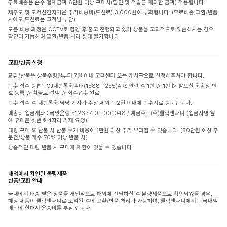
무료배송은 순수 결제금액 6만원 이상 구매시(할인 및 적립금 제외한 금액) 적용됩니다.
제주도 및 도서산간지역은 추가배송비(도선료) 3,000원이 부과됩니다. (무료배송,교환/반품
시에도 도선료는 고객님 부담)
모든 배송 과정은 CCTV로 촬영 후 출고 진행되고 있어 상품을 고의적으로 훼손하시는 경우
확인이 가능하며 교환/반품 처리 절대 불가합니다.
교환/반품 신청
교환/반품은 상품수령일부터 7일 이내 고객센터 또는 게시판으로 신청해주셔야 합니다.
회수 접수 방법 : CJ대한통운택배(1588-1255)ARS 연결 후 1번 ▷ 1번 ▷ 받으신 운송장 번
호 등록 ▷ 착불로 선택 ▷ 회수접수 완료
회수 접수 후 대한통운 담당 기사가 주말 제외 1-2일 이내에 회수지로 방문합니다.
배송비 입금계좌 : 국민은행 512637-01-001048 / 예금주 : (주)클릭앤퍼니 (입금자명 옆
에 휴대폰 뒷번호 4자리 기재 요청)
대량 구매 후 반품 시 반품 수거 비용이 1만원 이상 추가 부과될 수 있습니다. (30만원 이상 주
문건/상품 개수 70% 이상 반품 시)
상습적인 대량 반품 시 구매에 제한이 있을 수 있습니다.
해외에서 확인된 불량제품
반품/교환 안내
국내에서 배송 받은 상품을 개인적으로 해외에 전달하신 후 불량제품으로 확인되었을 경우,
해당 제품이 클릭앤퍼니로 도착된 후에 교환/반품 처리가 가능하며, 클릭앤퍼니에서는 국내택
배비에 한해서 운송비를 부담 합니다