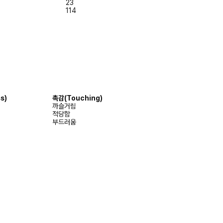
23
114
s)
촉감
(Touching)
까슬거림
적당함
부드러움