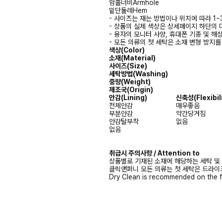
암홀너비
Armhole
밑단둘레
Hem
- 사이즈는 재는 방법이나 위치에 따라 1~
- 상품의 실제 색상은 상세페이지 하단의 
- 용자의 모니터 사양, 휴대폰 기종 및 해
- 모든 의류의 첫 세탁은 소재 변형 방지
색상(Color)
소재(Material)
사이즈(Size)
세탁방법(Washing)
중량(Weight)
제조국(Origin)
안감
(Lining)
신축성
(Flexibil
전체안감
매우좋음
부분안감
약간당겨짐
안감탈부착
없음
없음
취급시 주의사항 / Attention to
상품별로 기재된 소재에 해당하는 세탁 및
클릭앤퍼니 모든 의류는 첫 세탁은 드라이
Dry Clean is recommended on the f