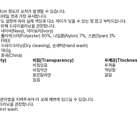
3cm 정도의 오차가 발생할 수 있습니다.
디테일 컷과 가장 유사합니다.
상도 설정에 따라 실제 색상과 다소 차이가 있을 수 있는 점 참고 부탁드립니다.
를 위해 드라이클리닝을 권장합니다.
네이비(Navy), 아이보리(Ivory)
폴리에스터(Polyester) 90%, 나일론(Nylon) 7%, 스판(Span) 3%
FREE
드라이크리닝(Dry cleaning), 손세탁(Hand wash)
180g
중국(China)
ity)
비침
(Transparency)
두께감
(Thicknes
비침있음
두꺼움
비침약간
적당함
밝은칼라만
얇음
없음
 관리법을 지켜주셔야 더 오래 예쁘게 입으실 수 있습니다.
크리닝을 권장합니다.
irst wash.