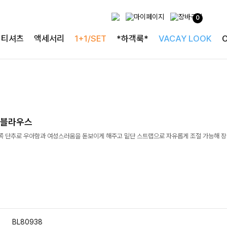
0
티셔츠
액세서리
1+1/SET
*하객룩*
VACAY LOOK
링블라우스
쪽 단추로 우아함과 여성스러움을 돋보이게 해주고 밑단 스트랩으로 자유롭게 조절 가능해 장
BL80938