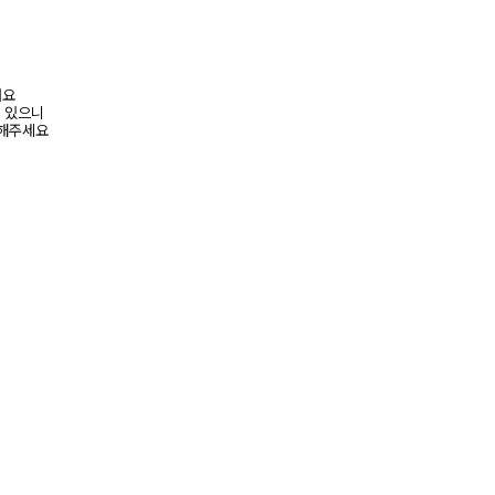
려요
수 있으니
고해주세요