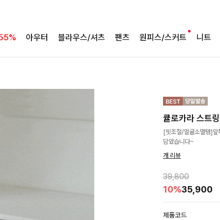
55%
아우터
블라우스/셔츠
팬츠
원피스/스커트
니트
큘로카라 스트
[핏조절/얼굴소멸템]앞
담았습니다~
개 리뷰
39,800
10%
35,900
제품코드