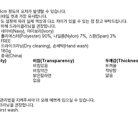
3cm 정도의 오차가 발생할 수 있습니다.
디테일 컷과 가장 유사합니다.
상도 설정에 따라 실제 색상과 다소 차이가 있을 수 있는 점 참고 부탁드립니다.
를 위해 드라이클리닝을 권장합니다.
네이비(Navy), 아이보리(Ivory)
폴리에스터(Polyester) 90%, 나일론(Nylon) 7%, 스판(Span) 3%
FREE
드라이크리닝(Dry cleaning), 손세탁(Hand wash)
180g
중국(China)
ity)
비침
(Transparency)
두께감
(Thicknes
비침있음
두꺼움
비침약간
적당함
밝은칼라만
얇음
없음
 관리법을 지켜주셔야 더 오래 예쁘게 입으실 수 있습니다.
크리닝을 권장합니다.
irst wash.