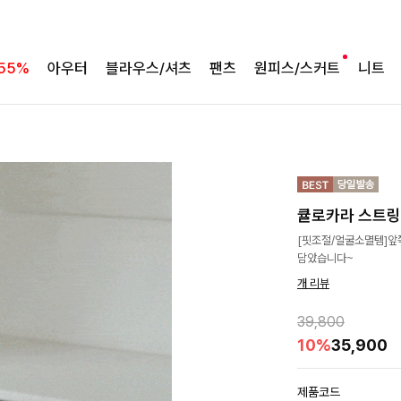
55%
아우터
블라우스/셔츠
팬츠
원피스/스커트
니트
큘로카라 스트
[핏조절/얼굴소멸템]앞
담았습니다~
개 리뷰
39,800
10%
35,900
제품코드