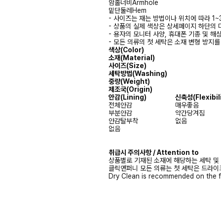
암홀너비
Armhole
밑단둘레
Hem
- 사이즈는 재는 방법이나 위치에 따라 1~
- 상품의 실제 색상은 상세페이지 하단의 
- 용자의 모니터 사양, 휴대폰 기종 및 해
- 모든 의류의 첫 세탁은 소재 변형 방지
색상(Color)
소재(Material)
사이즈(Size)
세탁방법(Washing)
중량(Weight)
제조국(Origin)
안감
(Lining)
신축성
(Flexibil
전체안감
매우좋음
부분안감
약간당겨짐
안감탈부착
없음
없음
취급시 주의사항 / Attention to
상품별로 기재된 소재에 해당하는 세탁 및
클릭앤퍼니 모든 의류는 첫 세탁은 드라이
Dry Clean is recommended on the f