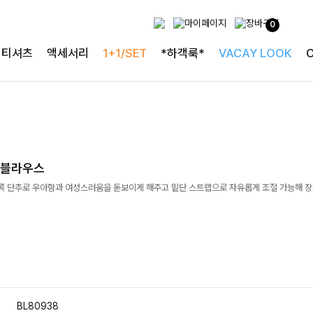
0
티셔츠
액세서리
1+1/SET
*하객룩*
VACAY LOOK
링블라우스
쪽 단추로 우아함과 여성스러움을 돋보이게 해주고 밑단 스트랩으로 자유롭게 조절 가능해 장
BL80938