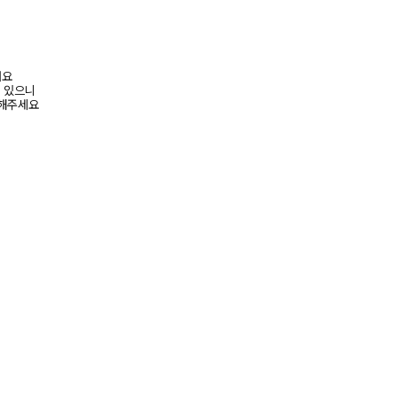
려요
수 있으니
고해주세요