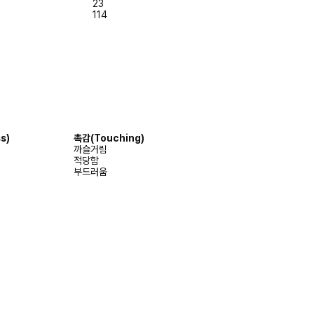
23
114
s)
촉감
(Touching)
까슬거림
적당함
부드러움