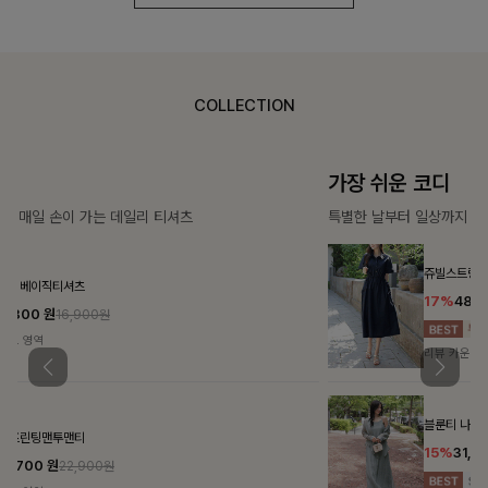
COLLECTION
가장 쉬운 코디
특별한 날부터 일상까지 함께하는 룩
쥬빌스트링 포켓원피스
17%
48,900
원
58,900원
리뷰 카운트 영역
블룬티 나시원피스+셔츠SET
15%
31,900
원
37,500원