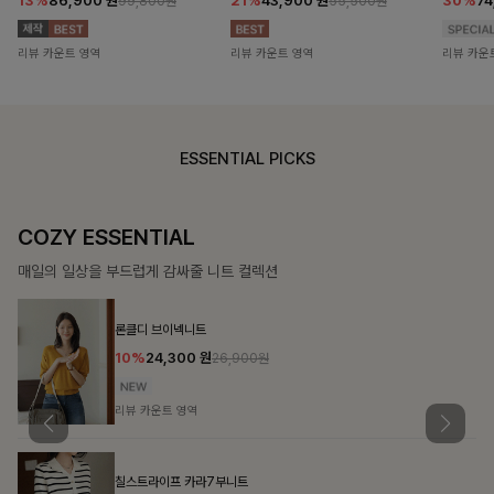
13%
86,900
원
21%
43,900
원
30%
7
99,800원
55,500원
리뷰 카운트 영역
리뷰 카운트 영역
리뷰 카운
ESSENTIAL PICKS
COZY ESSENTIAL
매일의 일상을 부드럽게 감싸줄 니트 컬렉션
론클디 브이넥니트
10%
24,300
원
26,900원
리뷰 카운트 영역
칠스트라이프 카라7부니트