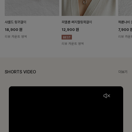
헤룬나비 
사셀드 링귀걸이
피엘룬 써지컬링목걸이
7,900
18,900
원
12,900
원
리뷰 카운
리뷰 카운트 영역
리뷰 카운트 영역
SHORTS VIDEO
더보기