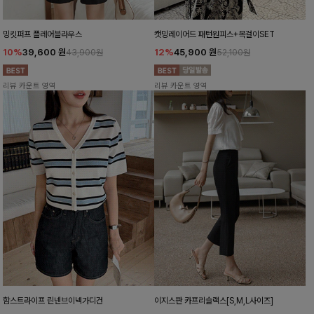
밍킷퍼프 플레어블라우스
캣밍레이어드 패턴원피스+목걸이SET
10%
39,600
원
12%
45,900
원
43,900원
52,100원
리뷰 카운트 영역
리뷰 카운트 영역
함스트라이프 린넨브이넥가디건
이지스판 카프리슬랙스[S,M,L사이즈]