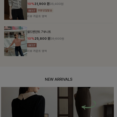
10%
31,900
원
35,400원
리뷰 카운트 영역
셀드펜던트 7부니트
10%
25,800
원
28,600원
리뷰 카운트 영역
NEW ARRIVALS