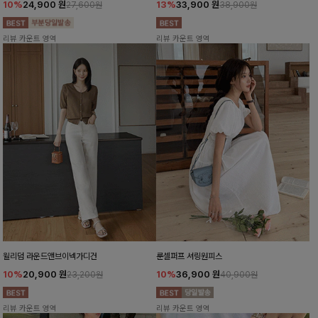
10%
24,900
원
13%
33,900
원
27,600원
38,900원
리뷰 카운트 영역
리뷰 카운트 영역
윌리덤 라운드앤브이넥가디건
룬셀퍼프 셔링원피스
10%
20,900
원
10%
36,900
원
23,200원
40,900원
리뷰 카운트 영역
리뷰 카운트 영역