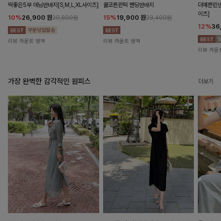
딱좋은5부 데님반바지[S,M,L,XL사이즈]
쿨코튼핀턱 밴딩반바지
더예쁜린넨
이즈]
10%
26,900
원
15%
19,900
원
29,800원
23,400원
12%
36
리뷰 카운트 영역
리뷰 카운트 영역
리뷰 카운
가장 완벽한 감각적인 원피스
더보기