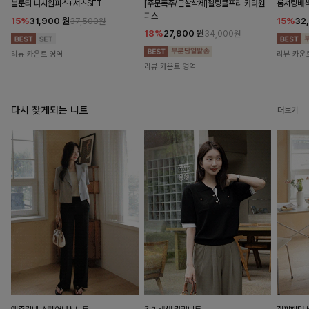
블룬티 나시원피스+셔츠SET
[주문폭주/군살삭제]젤링클프리 카라원
롬셔링배
피스
15%
31,900
원
15%
32
37,500원
18%
27,900
원
34,000원
리뷰 카운트 영역
리뷰 카운
리뷰 카운트 영역
다시 찾게되는 니트
더보기