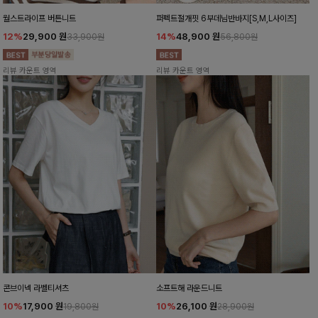
월스트라이프 버튼니트
퍼펙트절개핏 6부데님반바지[S,M,L사이즈]
12%
29,900
원
14%
48,900
원
33,900원
56,800원
리뷰 카운트 영역
리뷰 카운트 영역
콘브이넥 라벨티셔츠
소프트해 라운드니트
10%
17,900
원
10%
26,100
원
19,800원
28,900원