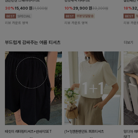
앤즌린넨 스퀘어나시니트
킹밋배색 카라니트
캘핀패턴 
30%
15,400
원
10%
29,900
원
18%
32
21,900원
33,200원
리뷰 카운트 영역
리뷰 카운트 영역
리뷰 카운
부드럽게 감싸주는 여름 티셔츠
더보기
테킷미 레터링티셔츠+반바지SET
(1+1)앤튼펜던트 퍼프티셔츠
밍디아 
SET