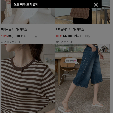
오늘 하루 보지 않기
펌레이스 리본블라우스
럽틸스퀘어 리본블라우스
10%
39,600
원
10%
44,100
원
43,900원
48,900원
리뷰 카운트 영역
리뷰 카운트 영역