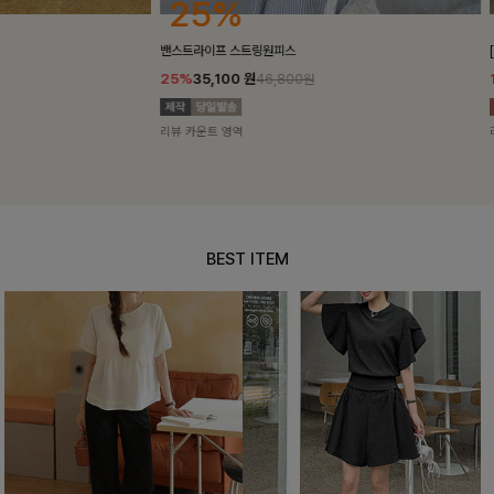
25%
10%
밴스트라이프 스트링원피스
[5천장돌파/C
25%
35,100
원
10%
34,90
46,800원
리뷰 카운트 영역
리뷰 카운트 영
BEST ITEM