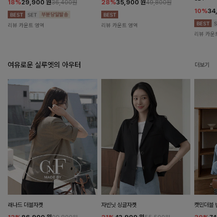
18%
29,900
원
28%
35,900
원
36,400원
49,800원
10%
34
리뷰 카운트 영역
리뷰 카운트 영역
리뷰 카운
여유로운 실루엣의 아우터
더보기
래나드 더블자켓
자빈닛 싱글자켓
캣민더블 