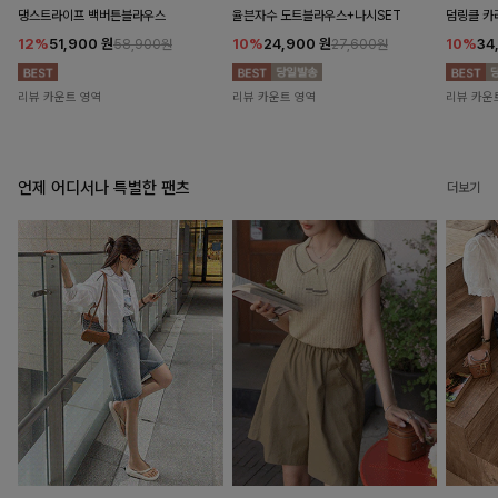
댕스트라이프 백버튼블라우스
율븐자수 도트블라우스+나시SET
덤링클 카
12%
51,900
원
10%
24,900
원
10%
34
58,900원
27,600원
리뷰 카운트 영역
리뷰 카운트 영역
리뷰 카운
언제 어디서나 특별한 팬츠
더보기