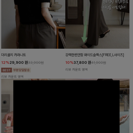
더리골지 카라니트
강력한편안함 와이드슬랙스[FREE,L사이즈]
12%
29,900
원
10%
37,800
원
33,900원
41,900원
리뷰 카운트 영역
리뷰 카운트 영역