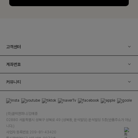
고객센터
계좌번호
커뮤니티
(주)클릭앤퍼니/김예중
02880 서울특별시 성북구 성북로 49 (성북동, 운석빌딩) 운석빌딩 5층(반품주소가 아닙
니다.)
사업자 등록번호 209-81-43420