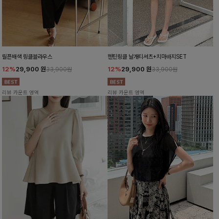
릴픈배색 링클블라우스
헨틴링클 날개티셔츠+치마바지SET
12%
29,900
원
12%
29,900
원
33,900원
33,900원
리뷰 카운트 영역
리뷰 카운트 영역