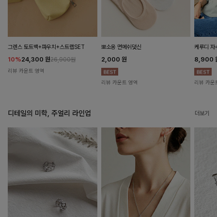
뽀소옹 면메쉬덧신
그렌스 토트백+파우치+스트랩SET
케루디 자
2,000
원
10%
24,300
원
8,900
26,900원
리뷰 카운트 영역
리뷰 카운트 영역
리뷰 카운
디테일의 미학, 주얼리 라인업
더보기