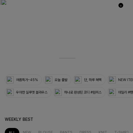
0
03
33
여름특가~45%
오늘 출발
단, 하루 혜택
NEW IT
우아한 실루엣 블라우스
하나로 완성된 코디 #원피스
데일리 #
WEEKLY BEST
NEW
BLOUSE
PANTS
DRESS
KNIT
T-SHIRT
ALL