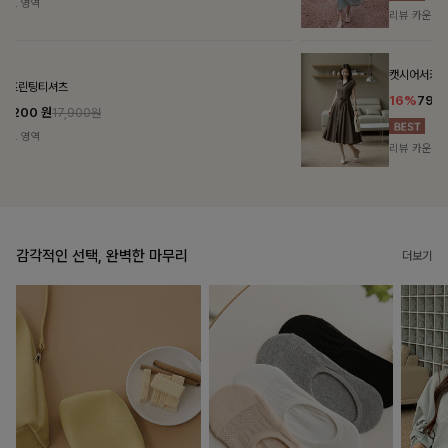
리뷰 카운트 영역
캣시어서커 버튼카라원피스+벨트SET
16%
79,900
원
95,100원
리뷰 카운트 영역
감각적인 선택, 완벽한 마무리
더보기