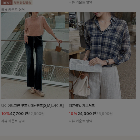
리뷰 카운트 영역
리뷰 카운트 영역
다이어트그만 부츠컷데님팬츠[S,M,L사이즈]
티븐롤업 체크셔츠
10%
47,700
원
10%
24,300
원
52,900원
26,900원
리뷰 카운트 영역
리뷰 카운트 영역