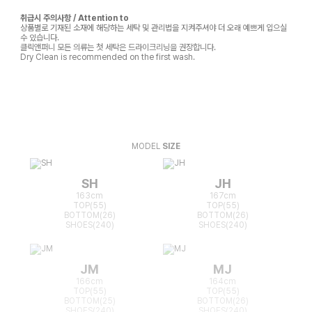
취급시 주의사항 / Attention to
상품별로 기재된 소재에 해당하는 세탁 및 관리법을 지켜주셔야 더 오래 예쁘게 입으실
수 있습니다.
클릭앤퍼니 모든 의류는 첫 세탁은 드라이크리닝을 권장합니다.
Dry Clean is recommended on the first wash.
MODEL
SIZE
SH
JH
163cm
167cm
TOP(55)
TOP(55)
BOTTOM(26)
BOTTOM(26)
SHOES(240)
SHOES(240)
JM
MJ
166cm
164cm
TOP(55)
TOP(55)
BOTTOM(25)
BOTTOM(26)
SHOES(240)
SHOES(240)