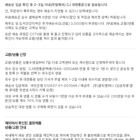
배송은 입금 확인 후 2~3일 이내(주말제외) CJ 대한통운으로 발송됩니다.
단, 주문량이 폭주하는 경우 배송이 지연될 수 있으니 양해바랍니다.
무료배송은 순수 결제금액 6만원 이상 구매시(할인 및 적립금 제외한 금액) 적용됩니다.
제주도 및 도서산간지역은 추가배송비(도선료) 3,000원이 부과됩니다. (무료배송,교환/반품
시에도 도선료는 고객님 부담)
모든 배송 과정은 CCTV로 촬영 후 출고 진행되고 있어 상품을 고의적으로 훼손하시는 경우
확인이 가능하며 교환/반품 처리 절대 불가합니다.
교환/반품 신청
교환/반품은 상품수령일부터 7일 이내 고객센터 또는 게시판으로 신청해주셔야 합니다.
회수 접수 방법 : CJ대한통운택배(1588-1255)ARS 연결 후 1번 ▷ 1번 ▷ 받으신 운송장 번
호 등록 ▷ 착불로 선택 ▷ 회수접수 완료
회수 접수 후 대한통운 담당 기사가 주말 제외 1-2일 이내에 회수지로 방문합니다.
배송비 입금계좌 : 국민은행 512637-01-001048 / 예금주 : (주)클릭앤퍼니 (입금자명 옆
에 휴대폰 뒷번호 4자리 기재 요청)
대량 구매 후 반품 시 반품 수거 비용이 1만원 이상 추가 부과될 수 있습니다. (30만원 이상 주
문건/상품 개수 70% 이상 반품 시)
상습적인 대량 반품 시 구매에 제한이 있을 수 있습니다.
해외에서 확인된 불량제품
반품/교환 안내
국내에서 배송 받은 상품을 개인적으로 해외에 전달하신 후 불량제품으로 확인되었을 경우,
해당 제품이 클릭앤퍼니로 도착된 후에 교환/반품 처리가 가능하며, 클릭앤퍼니에서는 국내택