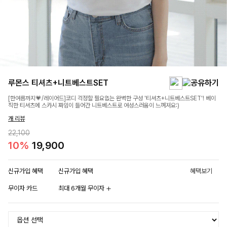
루몬스 티셔츠+니트베스트SET
[한여름까지💗/레이어드]코디 걱정할 필요없는 완벽한 구성 '티셔츠+니트베스트SET'! 베이
직한 티셔츠에 스카시 짜임이 들어간 니트베스트로 여성스러움이 느껴져요:)
개 리뷰
22,100
10%
19,900
신규가입 혜택
신규가입 혜택
혜택보기
무이자 카드
최대 6개월 무이자