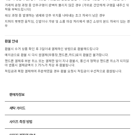
거래처 공정 과정 중 단추구멍이 완벽히 뚫리지 않은 경우 (가위로 간단하게 구멍을 내주신 뒤
착용 부탁드립니다)
워싱 과정 중 발생하는 냄새와 단추 위치를 나타내는 초크 자국이 남은 경우
지퍼의 뻣뻣한 움직임, 신발이나 가방 및 소품 마감 처리에서 생긴 소량의 본드 자국이 있는 경
우
환불 안내
환불시 수거 상품 확인 후 3일이내 결제하신 방법으로 환불해드립니다
예치금으로 환불 시 다시 원결제(무통장,핸드폰,카드)로의 환불은 불가합니다.
핸드폰 결제후 부분 취소 또는 결제한 달이 지나 환불시, 통신사 정책상 핸드폰 취소가 되지않
아 반품시 결제금액의 3.75%가 차감 후 환불됩니다.
적립금과 복합 결제하여 주문하였을 경우 환불 요청시 적립금이 우선적으로 환원됩니다.
판매자정보
세탁 가이드
사이즈 측정 방법