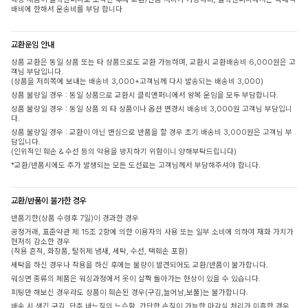
배비에 한해서 운송비를 부담 합니다
교환운임 안내
상품 교환은 동일 상품 또는 타 상품으로도 교환 가능하며, 교환시 교환배송비 6,000원은 고
객님 부담입니다.
(상품을 저희쪽에 보내는 배송비 3,000+고객님께 다시 발송되는 배송비 3,000)
상품 불량일 경우 : 동일 상품으로 교환시 클릭앤퍼니에서 왕복 운임을 모두 부담합니다.
상품 불량일 경우 : 동일 상품 외 타 상품이나 옵션 변경시 배송비 3,000원 고객님 부담입니
다.
상품 불량일 경우 : 교환이 아닌 변심으로 반품을 할 경우 초기 배송비 3,000원은 고객님 부
담입니다.
(인위적인 훼손 & 수선 등의 악용을 방지하기 위함이니 양해부탁드립니다)
*교환/반품시에도 추가 발생되는 모든 도선료는 고객님께서 부담해주셔야 합니다.
교환/반품이 불가한 경우
반품기한(상품 수령후 7일)이 경과한 경우
공정거래, 표준약관 제 15조 2항에 의한 이용자의 사용 또는 일부 소비에 의하여 재화 가치가
현저히 감소한 경우
(착용 흔적, 화장품, 탈취제 냄새, 세탁, 수선, 택훼손 포함)
세탁을 하신 경우나 착용을 하신 후에는 불량이 발견되어도 교환/반품이 불가합니다.
워싱면 종류의 제품은 워싱과정에서 옷이 살짝 돌아가는 현상이 있을 수 있습니다.
피팅만 해보신 경우라도 상품이 훼손된 경우(구김,늘어남,보풀)는 불가합니다.
배송 시 생긴 구김, 단추 바느질의 느슨함, 간단한 손질이 가능한 마감실 처리가 미흡한 경우