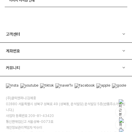
이미지 저작권 안내
고객센터
계좌번호
커뮤니티
(주)클릭앤퍼니/김예중
02880 서울특별시 성북구 성북로 49 (성북동, 운석빌딩) 운석빌딩 5층(반품주소가 아닙
니다.)
사업자 등록번호 209-81-43420
통신판매업신고 서울성북-0073호
개인정보관리책임자 박수미