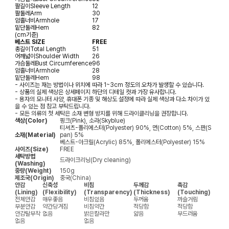
팔길이
Sleeve Length
12
팔둘레
Arm
30
암홀너비
Armhole
17
밑단둘레
Hem
82
(cm기준)
베스트 SIZE
FREE
총길이
Total Length
51
어깨넓이
Shoulder Width
26
가슴둘레
Bust Circumference
96
암홀너비
Armhole
28
밑단둘레
Hem
98
- 사이즈는 재는 방법이나 위치에 따라 1~3cm 정도의 오차가 발생할 수 있습니다.
- 상품의 실제 색상은 상세페이지 하단의 디테일 컷과 가장 유사합니다.
- 용자의 모니터 사양, 휴대폰 기종 및 해상도 설정에 따라 실제 색상과 다소 차이가 있
을 수 있는 점 참고 부탁드립니다.
- 모든 의류의 첫 세탁은 소재 변형 방지를 위해 드라이클리닝을 권장합니다.
색상(Color)
핑크(Pink), 소라(Skyblue)
티셔츠-폴리에스터(Polyester) 90%, 면(Cotton) 5%, 스판(S
소재(Material)
pan) 5%
베스트-아크릴(Acrylic) 85%, 폴리에스터(Polyester) 15%
사이즈(Size)
FREE
세탁방법
드라이크리닝(Dry cleaning)
(Washing)
중량(Weight)
150g
제조국(Origin)
중국(China)
안감
신축성
비침
두께감
촉감
(Lining)
(Flexibility)
(Transparency)
(Thickness)
(Touching)
전체안감
매우좋음
비침있음
두꺼움
까슬거림
부분안감
약간당겨짐
비침약간
적당함
적당함
안감탈부착
없음
밝은칼라만
얇음
부드러움
없음
없음