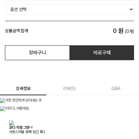
0
원
상품금액 합계
(
0
개)
장바구니
바로구매
상세정보
리뷰
(
0
)
Q&A
코디 걱정 그만-!
사랑스러움 듬뿍 담긴 룩:)