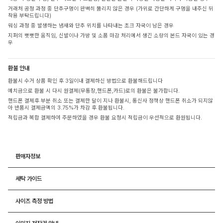
거래처 공정 과정 중 단추구멍이 완벽히 뚫리지 않은 경우 (가위로 간단하게 구멍을 내주신 뒤
착용 부탁드립니다)
워싱 과정 중 발생하는 냄새와 단추 위치를 나타내는 초크 자국이 남은 경우
지퍼의 뻣뻣한 움직임, 신발이나 가방 및 소품 마감 처리에서 생긴 소량의 본드 자국이 있는 경
우
환불 안내
환불시 수거 상품 확인 후 3일이내 결제하신 방법으로 환불해드립니다
예치금으로 환불 시 다시 원결제(무통장,핸드폰,카드)로의 환불은 불가합니다.
핸드폰 결제후 부분 취소 또는 결제한 달이 지나 환불시, 통신사 정책상 핸드폰 취소가 되지않
아 반품시 결제금액의 3.75%가 차감 후 환불됩니다.
적립금과 복합 결제하여 주문하였을 경우 환불 요청시 적립금이 우선적으로 환원됩니다.
판매자정보
세탁 가이드
사이즈 측정 방법