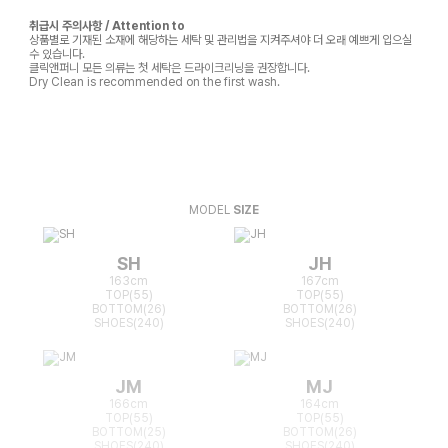
취급시 주의사항 / Attention to
상품별로 기재된 소재에 해당하는 세탁 및 관리법을 지켜주셔야 더 오래 예쁘게 입으실
수 있습니다.
클릭앤퍼니 모든 의류는 첫 세탁은 드라이크리닝을 권장합니다.
Dry Clean is recommended on the first wash.
MODEL
SIZE
SH
JH
163cm
167cm
TOP(55)
TOP(55)
BOTTOM(26)
BOTTOM(26)
SHOES(240)
SHOES(240)
JM
MJ
166cm
164cm
TOP(55)
TOP(55)
BOTTOM(25)
BOTTOM(26)
SHOES(240)
SHOES(240)