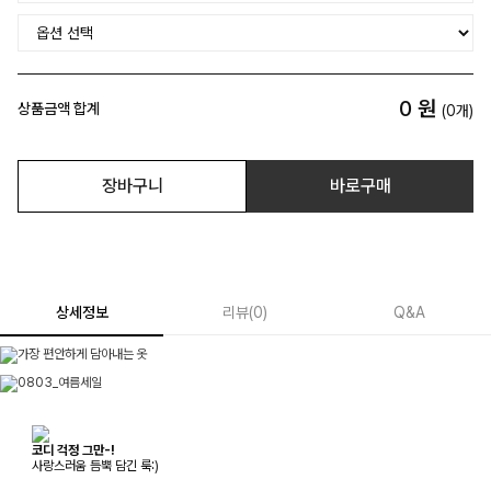
0
원
상품금액 합계
(
0
개)
장바구니
바로구매
상세정보
리뷰
(
0
)
Q&A
코디 걱정 그만-!
사랑스러움 듬뿍 담긴 룩:)