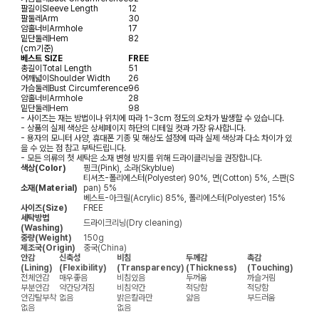
팔길이
Sleeve Length
12
팔둘레
Arm
30
암홀너비
Armhole
17
밑단둘레
Hem
82
(cm기준)
베스트 SIZE
FREE
총길이
Total Length
51
어깨넓이
Shoulder Width
26
가슴둘레
Bust Circumference
96
암홀너비
Armhole
28
밑단둘레
Hem
98
- 사이즈는 재는 방법이나 위치에 따라 1~3cm 정도의 오차가 발생할 수 있습니다.
- 상품의 실제 색상은 상세페이지 하단의 디테일 컷과 가장 유사합니다.
- 용자의 모니터 사양, 휴대폰 기종 및 해상도 설정에 따라 실제 색상과 다소 차이가 있
을 수 있는 점 참고 부탁드립니다.
- 모든 의류의 첫 세탁은 소재 변형 방지를 위해 드라이클리닝을 권장합니다.
색상(Color)
핑크(Pink), 소라(Skyblue)
티셔츠-폴리에스터(Polyester) 90%, 면(Cotton) 5%, 스판(S
소재(Material)
pan) 5%
베스트-아크릴(Acrylic) 85%, 폴리에스터(Polyester) 15%
사이즈(Size)
FREE
세탁방법
드라이크리닝(Dry cleaning)
(Washing)
중량(Weight)
150g
제조국(Origin)
중국(China)
안감
신축성
비침
두께감
촉감
(Lining)
(Flexibility)
(Transparency)
(Thickness)
(Touching)
전체안감
매우좋음
비침있음
두꺼움
까슬거림
부분안감
약간당겨짐
비침약간
적당함
적당함
안감탈부착
없음
밝은칼라만
얇음
부드러움
없음
없음