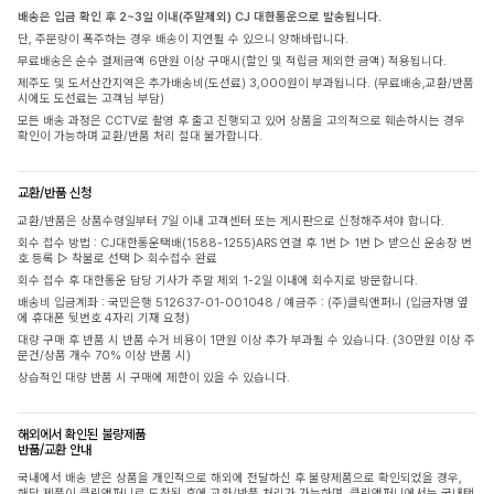
배송은 입금 확인 후 2~3일 이내(주말제외) CJ 대한통운으로 발송됩니다.
단, 주문량이 폭주하는 경우 배송이 지연될 수 있으니 양해바랍니다.
무료배송은 순수 결제금액 6만원 이상 구매시(할인 및 적립금 제외한 금액) 적용됩니다.
제주도 및 도서산간지역은 추가배송비(도선료) 3,000원이 부과됩니다. (무료배송,교환/반품
시에도 도선료는 고객님 부담)
모든 배송 과정은 CCTV로 촬영 후 출고 진행되고 있어 상품을 고의적으로 훼손하시는 경우
확인이 가능하며 교환/반품 처리 절대 불가합니다.
교환/반품 신청
교환/반품은 상품수령일부터 7일 이내 고객센터 또는 게시판으로 신청해주셔야 합니다.
회수 접수 방법 : CJ대한통운택배(1588-1255)ARS 연결 후 1번 ▷ 1번 ▷ 받으신 운송장 번
호 등록 ▷ 착불로 선택 ▷ 회수접수 완료
회수 접수 후 대한통운 담당 기사가 주말 제외 1-2일 이내에 회수지로 방문합니다.
배송비 입금계좌 : 국민은행 512637-01-001048 / 예금주 : (주)클릭앤퍼니 (입금자명 옆
에 휴대폰 뒷번호 4자리 기재 요청)
대량 구매 후 반품 시 반품 수거 비용이 1만원 이상 추가 부과될 수 있습니다. (30만원 이상 주
문건/상품 개수 70% 이상 반품 시)
상습적인 대량 반품 시 구매에 제한이 있을 수 있습니다.
해외에서 확인된 불량제품
반품/교환 안내
국내에서 배송 받은 상품을 개인적으로 해외에 전달하신 후 불량제품으로 확인되었을 경우,
해당 제품이 클릭앤퍼니로 도착된 후에 교환/반품 처리가 가능하며, 클릭앤퍼니에서는 국내택