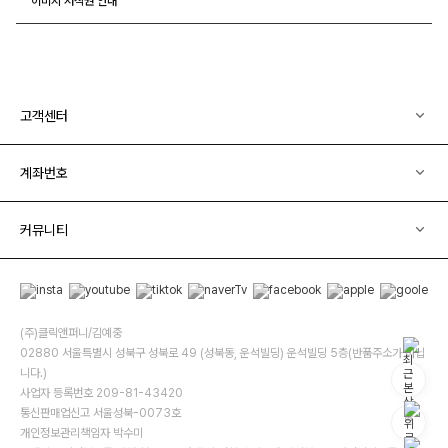
이미지 저작권 안내
고객센터
계좌번호
커뮤니티
(주)클릭앤퍼니/김예중
02880 서울특별시 성북구 성북로 49 (성북동, 운석빌딩) 운석빌딩 5층(반품주소가 아닙
니다.)
사업자 등록번호 209-81-43420
통신판매업신고 서울성북-0073호
개인정보관리책임자 박수미