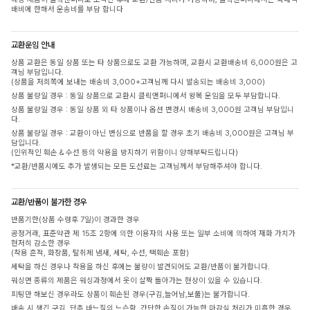
배비에 한해서 운송비를 부담 합니다
교환운임 안내
상품 교환은 동일 상품 또는 타 상품으로도 교환 가능하며, 교환시 교환배송비 6,000원은 고
객님 부담입니다.
(상품을 저희쪽에 보내는 배송비 3,000+고객님께 다시 발송되는 배송비 3,000)
상품 불량일 경우 : 동일 상품으로 교환시 클릭앤퍼니에서 왕복 운임을 모두 부담합니다.
상품 불량일 경우 : 동일 상품 외 타 상품이나 옵션 변경시 배송비 3,000원 고객님 부담입니
다.
상품 불량일 경우 : 교환이 아닌 변심으로 반품을 할 경우 초기 배송비 3,000원은 고객님 부
담입니다.
(인위적인 훼손 & 수선 등의 악용을 방지하기 위함이니 양해부탁드립니다)
*교환/반품시에도 추가 발생되는 모든 도선료는 고객님께서 부담해주셔야 합니다.
교환/반품이 불가한 경우
반품기한(상품 수령후 7일)이 경과한 경우
공정거래, 표준약관 제 15조 2항에 의한 이용자의 사용 또는 일부 소비에 의하여 재화 가치가
현저히 감소한 경우
(착용 흔적, 화장품, 탈취제 냄새, 세탁, 수선, 택훼손 포함)
세탁을 하신 경우나 착용을 하신 후에는 불량이 발견되어도 교환/반품이 불가합니다.
워싱면 종류의 제품은 워싱과정에서 옷이 살짝 돌아가는 현상이 있을 수 있습니다.
피팅만 해보신 경우라도 상품이 훼손된 경우(구김,늘어남,보풀)는 불가합니다.
배송 시 생긴 구김, 단추 바느질의 느슨함, 간단한 손질이 가능한 마감실 처리가 미흡한 경우