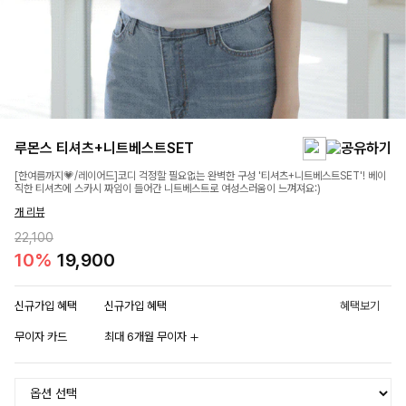
루몬스 티셔츠+니트베스트SET
[한여름까지💗/레이어드]코디 걱정할 필요없는 완벽한 구성 '티셔츠+니트베스트SET'! 베이
직한 티셔츠에 스카시 짜임이 들어간 니트베스트로 여성스러움이 느껴져요:)
개 리뷰
22,100
10%
19,900
신규가입 혜택
신규가입 혜택
혜택보기
무이자 카드
최대 6개월 무이자