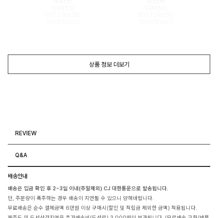
168cm
165cm
TOP(55)
TOP(55)
BOTTOM(26)
BOTTOM(26)
SHOES(240)
SHOES(240)
상품 정보 더보기
REVIEW
Q&A
배송안내
배송은 입금 확인 후 2~3일 이내(주말제외) CJ 대한통운으로 발송됩니다.
단, 주문량이 폭주하는 경우 배송이 지연될 수 있으니 양해바랍니다.
무료배송은 순수 결제금액 6만원 이상 구매시(할인 및 적립금 제외한 금액) 적용됩니다.
제주도 및 도서산간지역은 추가배송비(도선료) 3,000원이 부과됩니다. (무료배송,교환/반품