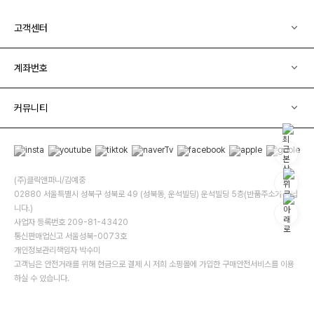
고객센터
계좌번호
커뮤니티
(주)클릭앤퍼니/김예중
02880 서울특별시 성북구 성북로 49 (성북동, 운석빌딩) 운석빌딩 5층(반품주소가 아닙
니다.)
사업자 등록번호 209-81-43420
통신판매업신고 서울성북-0073호
개인정보관리책임자 박수미
고객님은 안전거래를 위해 현금으로 결제 시 저희 소핑몰에 가입한 구매안전서비스를 이용
하실 수 있습니다.