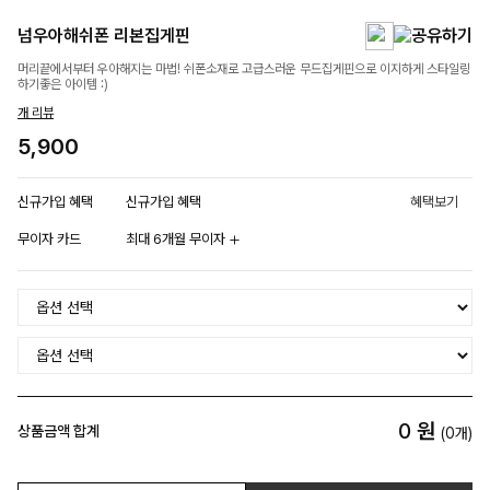
넘우아해쉬폰 리본집게핀
머리끝에서부터 우아해지는 마법! 쉬폰소재로 고급스러운 무드집게핀으로 이지하게 스타일링
하기좋은 아이템 :)
개 리뷰
5,900
신규가입 혜택
신규가입 혜택
혜택보기
무이자 카드
최대 6개월 무이자
0
원
상품금액 합계
(
0
개)