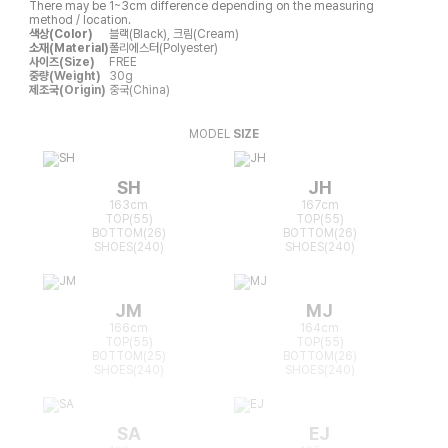
There may be 1~3cm difference depending on the measuring
method / location.
색상(Color)
블랙(Black), 크림(Cream)
소재(Material)
폴리에스터(Polyester)
사이즈(Size)
FREE
중량(Weight)
30g
제조국(Origin)
중국(China)
MODEL
SIZE
SH
JH
163cm
167cm
TOP(55)
TOP(55)
BOTTOM(26)
BOTTOM(26)
SHOES(240)
SHOES(240)
JM
MJ
166cm
164cm
TOP(55)
TOP(55)
BOTTOM(25)
BOTTOM(26)
SHOES(240)
SHOES(240)
SA
EJ