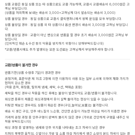
상품 교환은 동일 상품 또는 타 상품으로도 교환 가능하며, 교환시 교환배송비 6,000원은 고
객님 부담입니다.
(상품을 저희쪽에 보내는 배송비 3,000+고객님께 다시 발송되는 배송비 3,000)
상품 불량일 경우 : 동일 상품으로 교환시 클릭앤퍼니에서 왕복 운임을 모두 부담합니다.
상품 불량일 경우 : 동일 상품 외 타 상품이나 옵션 변경시 배송비 3,000원 고객님 부담입니
다.
상품 불량일 경우 : 교환이 아닌 변심으로 반품을 할 경우 초기 배송비 3,000원은 고객님 부
담입니다.
(인위적인 훼손 & 수선 등의 악용을 방지하기 위함이니 양해부탁드립니다)
*교환/반품시에도 추가 발생되는 모든 도선료는 고객님께서 부담해주셔야 합니다.
교환/반품이 불가한 경우
반품기한(상품 수령후 7일)이 경과한 경우
공정거래, 표준약관 제 15조 2항에 의한 이용자의 사용 또는 일부 소비에 의하여 재화 가치가
현저히 감소한 경우
(착용 흔적, 화장품, 탈취제 냄새, 세탁, 수선, 택훼손 포함)
세탁을 하신 경우나 착용을 하신 후에는 불량이 발견되어도 교환/반품이 불가합니다.
워싱면 종류의 제품은 워싱과정에서 옷이 살짝 돌아가는 현상이 있을 수 있습니다.
피팅만 해보신 경우라도 상품이 훼손된 경우(구김,늘어남,보풀)는 불가합니다.
배송 시 생긴 구김, 단추 바느질의 느슨함, 간단한 손질이 가능한 마감실 처리가 미흡한 경우
거래처 공정 과정 중 단추구멍이 완벽히 뚫리지 않은 경우 (가위로 간단하게 구멍을 내주신 뒤
착용 부탁드립니다)
워싱 과정 중 발생하는 냄새와 단추 위치를 나타내는 초크 자국이 남은 경우
지퍼의 뻣뻣한 움직임, 신발이나 가방 및 소품 마감 처리에서 생긴 소량의 본드 자국이 있는 경