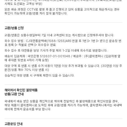
시에도 도선료는 고객님 부담)
모든 배송 과정은 CCTV로 촬영 후 출고 진행되고 있어 상품을 고의적으로 훼손하시는 경우
확인이 가능하며 교환/반품 처리 절대 불가합니다.
교환/반품 신청
교환/반품은 상품수령일부터 7일 이내 고객센터 또는 게시판으로 신청해주셔야 합니다.
회수 접수 방법 : CJ대한통운택배(1588-1255)ARS 연결 후 1번 ▷ 1번 ▷ 받으신 운송장 번
호 등록 ▷ 착불로 선택 ▷ 회수접수 완료
회수 접수 후 대한통운 담당 기사가 주말 제외 1-2일 이내에 회수지로 방문합니다.
배송비 입금계좌 : 국민은행 512637-01-001048 / 예금주 : (주)클릭앤퍼니 (입금자명 옆
에 휴대폰 뒷번호 4자리 기재 요청)
대량 구매 후 반품 시 반품 수거 비용이 1만원 이상 추가 부과될 수 있습니다. (30만원 이상 주
문건/상품 개수 70% 이상 반품 시)
상습적인 대량 반품 시 구매에 제한이 있을 수 있습니다.
해외에서 확인된 불량제품
반품/교환 안내
국내에서 배송 받은 상품을 개인적으로 해외에 전달하신 후 불량제품으로 확인되었을 경우,
해당 제품이 클릭앤퍼니로 도착된 후에 교환/반품 처리가 가능하며, 클릭앤퍼니에서는 국내택
배비에 한해서 운송비를 부담 합니다
교환운임 안내