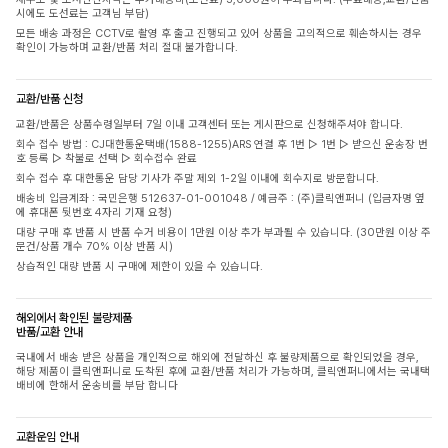
시에도 도선료는 고객님 부담)
모든 배송 과정은 CCTV로 촬영 후 출고 진행되고 있어 상품을 고의적으로 훼손하시는 경우
확인이 가능하며 교환/반품 처리 절대 불가합니다.
교환/반품 신청
교환/반품은 상품수령일부터 7일 이내 고객센터 또는 게시판으로 신청해주셔야 합니다.
회수 접수 방법 : CJ대한통운택배(1588-1255)ARS 연결 후 1번 ▷ 1번 ▷ 받으신 운송장 번
호 등록 ▷ 착불로 선택 ▷ 회수접수 완료
회수 접수 후 대한통운 담당 기사가 주말 제외 1-2일 이내에 회수지로 방문합니다.
배송비 입금계좌 : 국민은행 512637-01-001048 / 예금주 : (주)클릭앤퍼니 (입금자명 옆
에 휴대폰 뒷번호 4자리 기재 요청)
대량 구매 후 반품 시 반품 수거 비용이 1만원 이상 추가 부과될 수 있습니다. (30만원 이상 주
문건/상품 개수 70% 이상 반품 시)
상습적인 대량 반품 시 구매에 제한이 있을 수 있습니다.
해외에서 확인된 불량제품
반품/교환 안내
국내에서 배송 받은 상품을 개인적으로 해외에 전달하신 후 불량제품으로 확인되었을 경우,
해당 제품이 클릭앤퍼니로 도착된 후에 교환/반품 처리가 가능하며, 클릭앤퍼니에서는 국내택
배비에 한해서 운송비를 부담 합니다
교환운임 안내