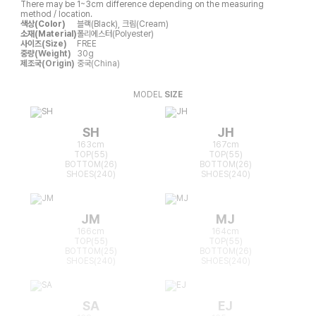
There may be 1~3cm difference depending on the measuring
method / location.
색상(Color)
블랙(Black), 크림(Cream)
소재(Material)
폴리에스터(Polyester)
사이즈(Size)
FREE
중량(Weight)
30g
제조국(Origin)
중국(China)
MODEL
SIZE
SH
JH
163cm
167cm
TOP(55)
TOP(55)
BOTTOM(26)
BOTTOM(26)
SHOES(240)
SHOES(240)
JM
MJ
166cm
164cm
TOP(55)
TOP(55)
BOTTOM(25)
BOTTOM(26)
SHOES(240)
SHOES(240)
SA
EJ