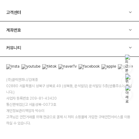
고객센터
계좌번호
커뮤니티
(주)클릭앤퍼니/김예중
02880 서울특별시 성북구 성북로 49 (성북동, 운석빌딩) 운석빌딩 5층(반품주소가 아닙
니다.)
사업자 등록번호 209-81-43420
통신판매업신고 서울성북-0073호
개인정보관리책임자 박수미
고객님은 안전거래를 위해 현금으로 결제 시 저희 소핑몰에 가입한 구매안전서비스를 이용
하실 수 있습니다.