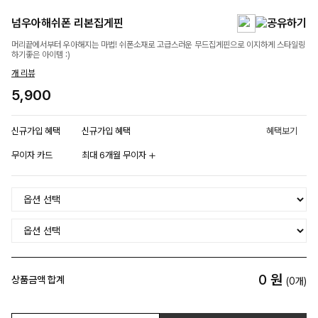
넘우아해쉬폰 리본집게핀
머리끝에서부터 우아해지는 마법! 쉬폰소재로 고급스러운 무드집게핀으로 이지하게 스타일링
하기좋은 아이템 :)
개 리뷰
5,900
신규가입 혜택
신규가입 혜택
혜택보기
무이자 카드
최대 6개월 무이자
0
원
상품금액 합계
(
0
개)