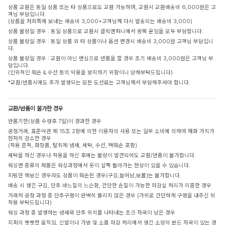
상품 교환은 동일 상품 또는 타 상품으로도 교환 가능하며, 교환시 교환배송비 6,000원은 고
객님 부담입니다.
(상품을 저희쪽에 보내는 배송비 3,000+고객님께 다시 발송되는 배송비 3,000)
상품 불량일 경우 : 동일 상품으로 교환시 클릭앤퍼니에서 왕복 운임을 모두 부담합니다.
상품 불량일 경우 : 동일 상품 외 타 상품이나 옵션 변경시 배송비 3,000원 고객님 부담입니
다.
상품 불량일 경우 : 교환이 아닌 변심으로 반품을 할 경우 초기 배송비 3,000원은 고객님 부
담입니다.
(인위적인 훼손 & 수선 등의 악용을 방지하기 위함이니 양해부탁드립니다)
*교환/반품시에도 추가 발생되는 모든 도선료는 고객님께서 부담해주셔야 합니다.
교환/반품이 불가한 경우
반품기한(상품 수령후 7일)이 경과한 경우
공정거래, 표준약관 제 15조 2항에 의한 이용자의 사용 또는 일부 소비에 의하여 재화 가치가
현저히 감소한 경우
(착용 흔적, 화장품, 탈취제 냄새, 세탁, 수선, 택훼손 포함)
세탁을 하신 경우나 착용을 하신 후에는 불량이 발견되어도 교환/반품이 불가합니다.
워싱면 종류의 제품은 워싱과정에서 옷이 살짝 돌아가는 현상이 있을 수 있습니다.
피팅만 해보신 경우라도 상품이 훼손된 경우(구김,늘어남,보풀)는 불가합니다.
배송 시 생긴 구김, 단추 바느질의 느슨함, 간단한 손질이 가능한 마감실 처리가 미흡한 경우
거래처 공정 과정 중 단추구멍이 완벽히 뚫리지 않은 경우 (가위로 간단하게 구멍을 내주신 뒤
착용 부탁드립니다)
워싱 과정 중 발생하는 냄새와 단추 위치를 나타내는 초크 자국이 남은 경우
지퍼의 뻣뻣한 움직임, 신발이나 가방 및 소품 마감 처리에서 생긴 소량의 본드 자국이 있는 경