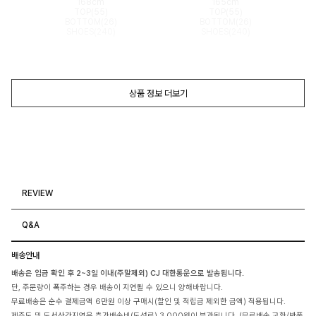
168cm
165cm
TOP(55)
TOP(55)
BOTTOM(26)
BOTTOM(26)
SHOES(240)
SHOES(240)
상품 정보 더보기
REVIEW
Q&A
배송안내
배송은 입금 확인 후 2~3일 이내(주말제외) CJ 대한통운으로 발송됩니다.
단, 주문량이 폭주하는 경우 배송이 지연될 수 있으니 양해바랍니다.
무료배송은 순수 결제금액 6만원 이상 구매시(할인 및 적립금 제외한 금액) 적용됩니다.
제주도 및 도서산간지역은 추가배송비(도선료) 3,000원이 부과됩니다. (무료배송,교환/반품