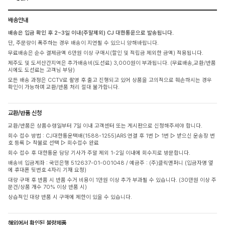
배송안내
배송은 입금 확인 후 2~3일 이내(주말제외) CJ 대한통운으로 발송됩니다.
단, 주문량이 폭주하는 경우 배송이 지연될 수 있으니 양해바랍니다.
무료배송은 순수 결제금액 6만원 이상 구매시(할인 및 적립금 제외한 금액) 적용됩니다.
제주도 및 도서산간지역은 추가배송비(도선료) 3,000원이 부과됩니다. (무료배송,교환/반품
시에도 도선료는 고객님 부담)
모든 배송 과정은 CCTV로 촬영 후 출고 진행되고 있어 상품을 고의적으로 훼손하시는 경우
확인이 가능하며 교환/반품 처리 절대 불가합니다.
교환/반품 신청
교환/반품은 상품수령일부터 7일 이내 고객센터 또는 게시판으로 신청해주셔야 합니다.
회수 접수 방법 : CJ대한통운택배(1588-1255)ARS 연결 후 1번 ▷ 1번 ▷ 받으신 운송장 번
호 등록 ▷ 착불로 선택 ▷ 회수접수 완료
회수 접수 후 대한통운 담당 기사가 주말 제외 1-2일 이내에 회수지로 방문합니다.
배송비 입금계좌 : 국민은행 512637-01-001048 / 예금주 : (주)클릭앤퍼니 (입금자명 옆
에 휴대폰 뒷번호 4자리 기재 요청)
대량 구매 후 반품 시 반품 수거 비용이 1만원 이상 추가 부과될 수 있습니다. (30만원 이상 주
문건/상품 개수 70% 이상 반품 시)
상습적인 대량 반품 시 구매에 제한이 있을 수 있습니다.
해외에서 확인된 불량제품