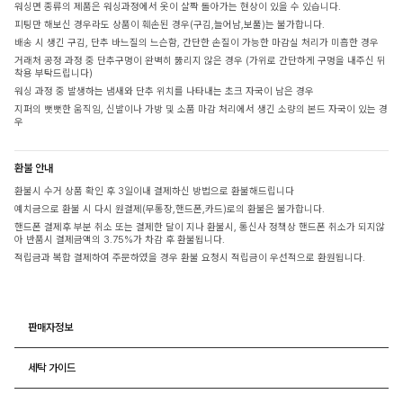
워싱면 종류의 제품은 워싱과정에서 옷이 살짝 돌아가는 현상이 있을 수 있습니다.
피팅만 해보신 경우라도 상품이 훼손된 경우(구김,늘어남,보풀)는 불가합니다.
배송 시 생긴 구김, 단추 바느질의 느슨함, 간단한 손질이 가능한 마감실 처리가 미흡한 경우
거래처 공정 과정 중 단추구멍이 완벽히 뚫리지 않은 경우 (가위로 간단하게 구멍을 내주신 뒤
착용 부탁드립니다)
워싱 과정 중 발생하는 냄새와 단추 위치를 나타내는 초크 자국이 남은 경우
지퍼의 뻣뻣한 움직임, 신발이나 가방 및 소품 마감 처리에서 생긴 소량의 본드 자국이 있는 경
우
환불 안내
환불시 수거 상품 확인 후 3일이내 결제하신 방법으로 환불해드립니다
예치금으로 환불 시 다시 원결제(무통장,핸드폰,카드)로의 환불은 불가합니다.
핸드폰 결제후 부분 취소 또는 결제한 달이 지나 환불시, 통신사 정책상 핸드폰 취소가 되지않
아 반품시 결제금액의 3.75%가 차감 후 환불됩니다.
적립금과 복합 결제하여 주문하였을 경우 환불 요청시 적립금이 우선적으로 환원됩니다.
판매자정보
세탁 가이드