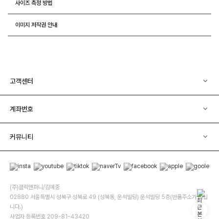
사이즈 측정 방법
이미지 저작권 안내
고객센터
계좌번호
커뮤니티
(주)클릭앤퍼니/김예중
02880 서울특별시 성북구 성북로 49 (성북동, 운석빌딩) 운석빌딩 5층(반품주소가 아닙
니다.)
사업자 등록번호 209-81-43420