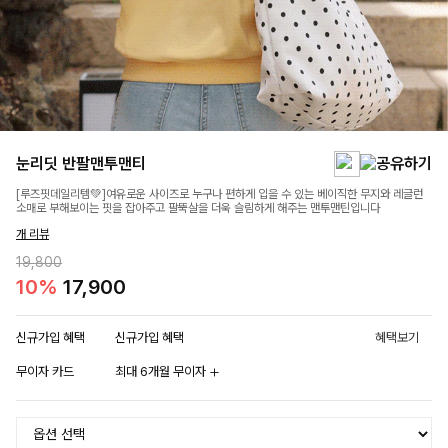
눈리딧 반팔맨투맨티
[루즈핏데일리템💚]여유로운 사이즈로 누구나 편하게 입을 수 있는 베이직한 무지와 레글런
소매로 부해보이는 핏을 잡아주고 팔뚝살을 더욱 슬림하게 해주는 맨투맨틴입니다
개 리뷰
19,800
10%
17,900
신규가입 혜택
신규가입 혜택
혜택보기
무이자 카드
최대 6개월 무이자