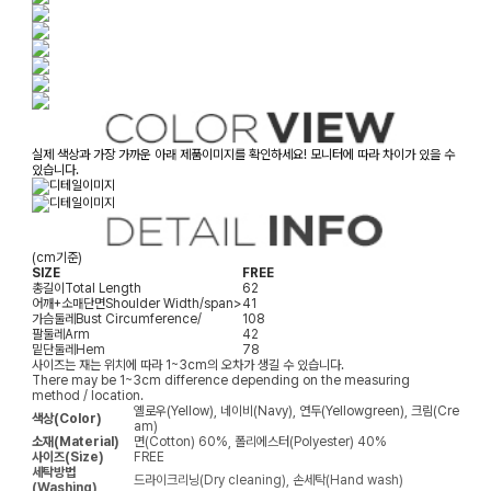
실제 색상과 가장 가까운 아래 제품이미지를 확인하세요! 모니터에 따라 차이가 있을 수
있습니다.
(cm기준)
SIZE
FREE
총길이
Total Length
62
어깨+소매단면
Shoulder Width/span>
41
가슴둘레
Bust Circumference/
108
팔둘레
Arm
42
밑단둘레
Hem
78
사이즈는 재는 위치에 따라 1~3cm의 오차가 생길 수 있습니다.
There may be 1~3cm difference depending on the measuring
method / location.
옐로우(Yellow), 네이비(Navy), 연두(Yellowgreen), 크림(Cre
색상(Color)
am)
소재(Material)
면(Cotton) 60%, 폴리에스터(Polyester) 40%
사이즈(Size)
FREE
세탁방법
드라이크리닝(Dry cleaning), 손세탁(Hand wash)
(Washing)