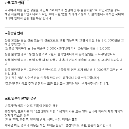
반품/교환 안내
국내에서 배송 받은 상품을 개인적으로 해외에 전달하신 후 불량제품으로 확인되었을 경우,
해당 제품이 클릭앤퍼니로 도착된 후에 교환/반품 처리가 가능하며, 클릭앤퍼니에서는 국내택
배비에 한해서 운송비를 부담 합니다
교환운임 안내
상품 교환은 동일 상품 또는 타 상품으로도 교환 가능하며, 교환시 교환배송비 6,000원은 고
객님 부담입니다.
(상품을 저희쪽에 보내는 배송비 3,000+고객님께 다시 발송되는 배송비 3,000)
상품 불량일 경우 : 동일 상품으로 교환시 클릭앤퍼니에서 왕복 운임을 모두 부담합니다.
상품 불량일 경우 : 동일 상품 외 타 상품이나 옵션 변경시 배송비 3,000원 고객님 부담입니
다.
상품 불량일 경우 : 교환이 아닌 변심으로 반품을 할 경우 초기 배송비 3,000원은 고객님 부
담입니다.
(인위적인 훼손 & 수선 등의 악용을 방지하기 위함이니 양해부탁드립니다)
*교환/반품시에도 추가 발생되는 모든 도선료는 고객님께서 부담해주셔야 합니다.
교환/반품이 불가한 경우
반품기한(상품 수령후 7일)이 경과한 경우
공정거래, 표준약관 제 15조 2항에 의한 이용자의 사용 또는 일부 소비에 의하여 재화 가치가
현저히 감소한 경우
(착용 흔적, 화장품, 탈취제 냄새, 세탁, 수선, 택훼손 포함)
세탁을 하신 경우나 착용을 하신 후에는 불량이 발견되어도 교환/반품이 불가합니다.