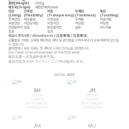
중량(Weight)
200g
제조국(Origin)
대한민국(Korea)
안감
신축성
비침
두께감
촉감
(Lining)
(Flexibility)
(Transparency)
(Thickness)
(Touching)
전체안감
매우좋음
비침있음
두꺼움
까슬거림
부분안감
약간당겨짐
비침약간
적당함
적당함
안감탈부착
없음
밝은칼라만
얇음
부드러움
없음
없음
취급시 주의사항 / Attention to / 注意事项 / 注意事項
상품별로 기재된 소재에 해당하는 세탁 및 관리법을 지켜주셔야 더 오래 예쁘게 입으실
수 있습니다.
클릭앤퍼니 모든 의류는 첫 세탁은 드라이크리닝을 권장합니다.
Dry Clean is recommended on the first wash.
建议在第一次洗涤时使用干洗。
最初の洗浄ではドライクリーニングをお勧めします。
MODEL
SIZE
SH
JH
163cm
167cm
TOP(55)
TOP(55)
BOTTOM(26)
BOTTOM(26)
SHOES(240)
SHOES(240)
JM
MJ