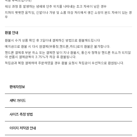
착용 부탁드립니다)
워싱 과정 중 발생하는 냄새와 단추 위치를 나타내는 초크 자국이 남은 경우
지퍼의 뻣뻣한 움직임, 신발이나 가방 및 소품 마감 처리에서 생긴 소량의 본드 자국이 있는 경
우
환불 안내
환불시 수거 상품 확인 후 3일이내 결제하신 방법으로 환불해드립니다
예치금으로 환불 시 다시 원결제(무통장,핸드폰,카드)로의 환불은 불가합니다.
핸드폰 결제후 부분 취소 또는 결제한 달이 지나 환불시, 통신사 정책상 핸드폰 취소가 되지않
아 반품시 결제금액의 3.75%가 차감 후 환불됩니다.
적립금과 복합 결제하여 주문하였을 경우 환불 요청시 적립금이 우선적으로 환원됩니다.
판매자정보
세탁 가이드
사이즈 측정 방법
이미지 저작권 안내