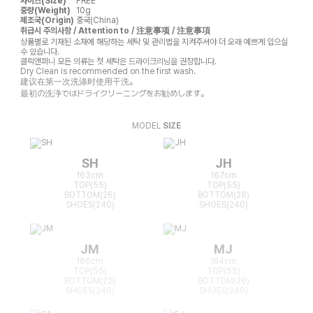
사이즈(Size)
FREE
중량(Weight)
10g
제조국(Origin)
중국(China)
취급시 주의사항 / Attention to / 注意事项 / 注意事項
상품별로 기재된 소재에 해당하는 세탁 및 관리법을 지켜주셔야 더 오래 예쁘게 입으실
수 있습니다.
클릭앤퍼니 모든 의류는 첫 세탁은 드라이크리닝을 권장합니다.
Dry Clean is recommended on the first wash.
建议在第一次洗涤时使用干洗。
最初の洗浄ではドライクリーニングをお勧めします。
MODEL
SIZE
SH
JH
163cm
167cm
TOP(55)
TOP(55)
BOTTOM(26)
BOTTOM(26)
SHOES(240)
SHOES(240)
JM
MJ
166cm
164cm
TOP(55)
TOP(55)
BOTTOM(25)
BOTTOM(26)
SHOES(240)
SHOES(240)