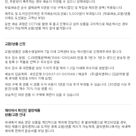
단, 주문량이 폭주하는 경우 배송이 지연될 수 있으니 양해바랍니다.
무료배송은 순수 결제금액 6만원 이상 구매시(할인 및 적립금 제외한 금액) 적용됩니다.
제주도 및 도서산간지역은 추가배송비(도선료) 3,000원이 부과됩니다. (무료배송,교환/반품
시에도 도선료는 고객님 부담)
모든 배송 과정은 CCTV로 촬영 후 출고 진행되고 있어 상품을 고의적으로 훼손하시는 경우
확인이 가능하며 교환/반품 처리 절대 불가합니다.
교환/반품 신청
교환/반품은 상품수령일부터 7일 이내 고객센터 또는 게시판으로 신청해주셔야 합니다.
회수 접수 방법 : CJ대한통운택배(1588-1255)ARS 연결 후 1번 ▷ 1번 ▷ 받으신 운송장 번
호 등록 ▷ 착불로 선택 ▷ 회수접수 완료
회수 접수 후 대한통운 담당 기사가 주말 제외 1-2일 이내에 회수지로 방문합니다.
배송비 입금계좌 : 국민은행 512637-01-001048 / 예금주 : (주)클릭앤퍼니 (입금자명 옆
에 휴대폰 뒷번호 4자리 기재 요청)
대량 구매 후 반품 시 반품 수거 비용이 1만원 이상 추가 부과될 수 있습니다. (30만원 이상 주
문건/상품 개수 70% 이상 반품 시)
상습적인 대량 반품 시 구매에 제한이 있을 수 있습니다.
해외에서 확인된 불량제품
반품/교환 안내
국내에서 배송 받은 상품을 개인적으로 해외에 전달하신 후 불량제품으로 확인되었을 경우,
해당 제품이 클릭앤퍼니로 도착된 후에 교환/반품 처리가 가능하며, 클릭앤퍼니에서는 국내택
배비에 한해서 운송비를 부담 합니다