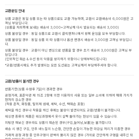
교환운임 안내
상품 교환은 동일 상품 또는 타 상품으로도 교환 가능하며, 교환시 교환배송비 6,000원은 고
객님 부담입니다.
(상품을 저희쪽에 보내는 배송비 3,000+고객님께 다시 발송되는 배송비 3,000)
상품 불량일 경우 : 동일 상품으로 교환시 클릭앤퍼니에서 왕복 운임을 모두 부담합니다.
상품 불량일 경우 : 동일 상품 외 타 상품이나 옵션 변경시 배송비 3,000원 고객님 부담입니
다.
상품 불량일 경우 : 교환이 아닌 변심으로 반품을 할 경우 초기 배송비 3,000원은 고객님 부
담입니다.
(인위적인 훼손 & 수선 등의 악용을 방지하기 위함이니 양해부탁드립니다)
*교환/반품시에도 추가 발생되는 모든 도선료는 고객님께서 부담해주셔야 합니다.
교환/반품이 불가한 경우
반품기한(상품 수령후 7일)이 경과한 경우
공정거래, 표준약관 제 15조 2항에 의한 이용자의 사용 또는 일부 소비에 의하여 재화 가치가
현저히 감소한 경우
(착용 흔적, 화장품, 탈취제 냄새, 세탁, 수선, 택훼손 포함)
세탁을 하신 경우나 착용을 하신 후에는 불량이 발견되어도 교환/반품이 불가합니다.
워싱면 종류의 제품은 워싱과정에서 옷이 살짝 돌아가는 현상이 있을 수 있습니다.
피팅만 해보신 경우라도 상품이 훼손된 경우(구김,늘어남,보풀)는 불가합니다.
배송 시 생긴 구김, 단추 바느질의 느슨함, 간단한 손질이 가능한 마감실 처리가 미흡한 경우
거래처 공정 과정 중 단추구멍이 완벽히 뚫리지 않은 경우 (가위로 간단하게 구멍을 내주신 뒤