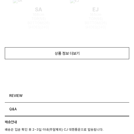
SA
EJ
168cm
165cm
TOP(55)
TOP(55)
BOTTOM(26)
BOTTOM(26)
SHOES(240)
SHOES(240)
상품 정보 더보기
REVIEW
Q&A
배송안내
배송은 입금 확인 후 2~3일 이내(주말제외) CJ 대한통운으로 발송됩니다.