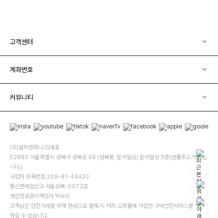
고객센터
계좌번호
커뮤니티
(주)클릭앤퍼니/김예중
02880 서울특별시 성북구 성북로 49 (성북동, 운석빌딩) 운석빌딩 5층(반품주소가 아닙
니다.)
사업자 등록번호 209-81-43420
통신판매업신고 서울성북-0073호
개인정보관리책임자 박수미
고객님은 안전거래를 위해 현금으로 결제 시 저희 소핑몰에 가입한 구매안전서비스를 이용
하실 수 있습니다.