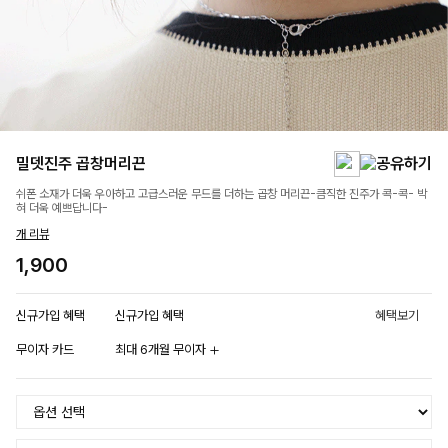
밀뎃진주 곱창머리끈
쉬폰 소재가 더욱 우아하고 고급스러운 무드를 더하는 곱창 머리끈-큼직한 진주가 콕-콕- 박
혀 더욱 예쁘답니다-
개 리뷰
1,900
신규가입 혜택
신규가입 혜택
혜택보기
무이자 카드
최대 6개월 무이자