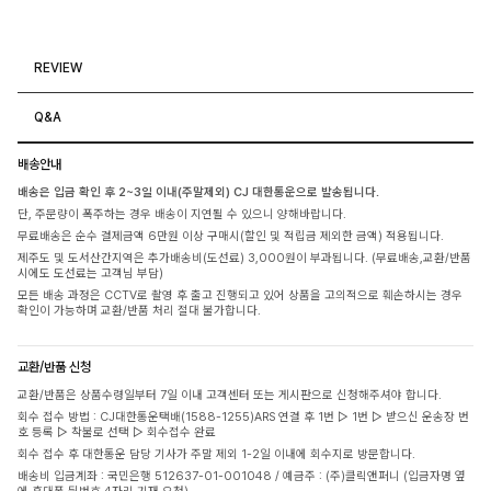
REVIEW
Q&A
배송안내
배송은 입금 확인 후 2~3일 이내(주말제외) CJ 대한통운으로 발송됩니다.
단, 주문량이 폭주하는 경우 배송이 지연될 수 있으니 양해바랍니다.
무료배송은 순수 결제금액 6만원 이상 구매시(할인 및 적립금 제외한 금액) 적용됩니다.
제주도 및 도서산간지역은 추가배송비(도선료) 3,000원이 부과됩니다. (무료배송,교환/반품
시에도 도선료는 고객님 부담)
모든 배송 과정은 CCTV로 촬영 후 출고 진행되고 있어 상품을 고의적으로 훼손하시는 경우
확인이 가능하며 교환/반품 처리 절대 불가합니다.
교환/반품 신청
교환/반품은 상품수령일부터 7일 이내 고객센터 또는 게시판으로 신청해주셔야 합니다.
회수 접수 방법 : CJ대한통운택배(1588-1255)ARS 연결 후 1번 ▷ 1번 ▷ 받으신 운송장 번
호 등록 ▷ 착불로 선택 ▷ 회수접수 완료
회수 접수 후 대한통운 담당 기사가 주말 제외 1-2일 이내에 회수지로 방문합니다.
배송비 입금계좌 : 국민은행 512637-01-001048 / 예금주 : (주)클릭앤퍼니 (입금자명 옆