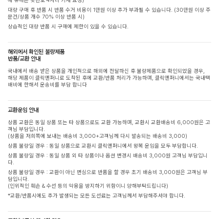
에 휴대폰 뒷번호 4자리 기재 요청)
대량 구매 후 반품 시 반품 수거 비용이 1만원 이상 추가 부과될 수 있습니다. (30만원 이상 주
문건/상품 개수 70% 이상 반품 시)
상습적인 대량 반품 시 구매에 제한이 있을 수 있습니다.
해외에서 확인된 불량제품
반품/교환 안내
국내에서 배송 받은 상품을 개인적으로 해외에 전달하신 후 불량제품으로 확인되었을 경우,
해당 제품이 클릭앤퍼니로 도착된 후에 교환/반품 처리가 가능하며, 클릭앤퍼니에서는 국내택
배비에 한해서 운송비를 부담 합니다
교환운임 안내
상품 교환은 동일 상품 또는 타 상품으로도 교환 가능하며, 교환시 교환배송비 6,000원은 고
객님 부담입니다.
(상품을 저희쪽에 보내는 배송비 3,000+고객님께 다시 발송되는 배송비 3,000)
상품 불량일 경우 : 동일 상품으로 교환시 클릭앤퍼니에서 왕복 운임을 모두 부담합니다.
상품 불량일 경우 : 동일 상품 외 타 상품이나 옵션 변경시 배송비 3,000원 고객님 부담입니
다.
상품 불량일 경우 : 교환이 아닌 변심으로 반품을 할 경우 초기 배송비 3,000원은 고객님 부
담입니다.
(인위적인 훼손 & 수선 등의 악용을 방지하기 위함이니 양해부탁드립니다)
*교환/반품시에도 추가 발생되는 모든 도선료는 고객님께서 부담해주셔야 합니다.