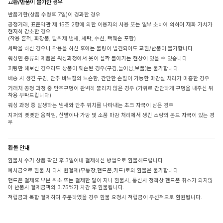
교환/반품이 불가한 경우
반품기한(상품 수령후 7일)이 경과한 경우
공정거래, 표준약관 제 15조 2항에 의한 이용자의 사용 또는 일부 소비에 의하여 재화 가치가
현저히 감소한 경우
(착용 흔적, 화장품, 탈취제 냄새, 세탁, 수선, 택훼손 포함)
세탁을 하신 경우나 착용을 하신 후에는 불량이 발견되어도 교환/반품이 불가합니다.
워싱면 종류의 제품은 워싱과정에서 옷이 살짝 돌아가는 현상이 있을 수 있습니다.
피팅만 해보신 경우라도 상품이 훼손된 경우(구김,늘어남,보풀)는 불가합니다.
배송 시 생긴 구김, 단추 바느질의 느슨함, 간단한 손질이 가능한 마감실 처리가 미흡한 경우
거래처 공정 과정 중 단추구멍이 완벽히 뚫리지 않은 경우 (가위로 간단하게 구멍을 내주신 뒤
착용 부탁드립니다)
워싱 과정 중 발생하는 냄새와 단추 위치를 나타내는 초크 자국이 남은 경우
지퍼의 뻣뻣한 움직임, 신발이나 가방 및 소품 마감 처리에서 생긴 소량의 본드 자국이 있는 경
우
환불 안내
환불시 수거 상품 확인 후 3일이내 결제하신 방법으로 환불해드립니다
예치금으로 환불 시 다시 원결제(무통장,핸드폰,카드)로의 환불은 불가합니다.
핸드폰 결제후 부분 취소 또는 결제한 달이 지나 환불시, 통신사 정책상 핸드폰 취소가 되지않
아 반품시 결제금액의 3.75%가 차감 후 환불됩니다.
적립금과 복합 결제하여 주문하였을 경우 환불 요청시 적립금이 우선적으로 환원됩니다.