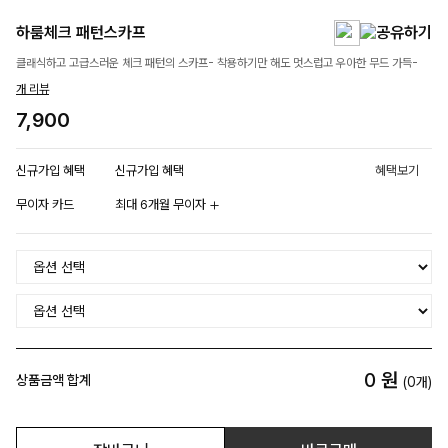
하룸체크 패턴스카프
클래식하고 고급스러운 체크 패턴의 스카프- 착용하기만 해도 멋스럽고 우아한 무드 가득-
개 리뷰
7,900
신규가입 혜택
신규가입 혜택
혜택보기
무이자 카드
최대 6개월 무이자
0
원
상품금액 합계
(
0
개)