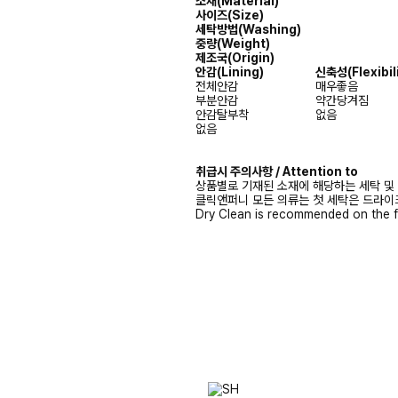
소재(Material)
사이즈(Size)
세탁방법(Washing)
중량(Weight)
제조국(Origin)
안감
(Lining)
신축성
(Flexibil
전체안감
매우좋음
부분안감
약간당겨짐
안감탈부착
없음
없음
취급시 주의사항 / Attention to
상품별로 기재된 소재에 해당하는 세탁 및
클릭앤퍼니 모든 의류는 첫 세탁은 드라이
Dry Clean is recommended on the f