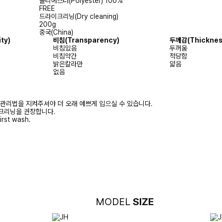
폴리에스터(Polyester) 100%
FREE
드라이크리닝(Dry cleaning)
200g
중국(China)
ity)
비침
(Transparency)
두께감
(Thicknes
비침있음
두꺼움
비침약간
적당함
밝은칼라만
얇음
없음
 관리법을 지켜주셔야 더 오래 예쁘게 입으실 수 있습니다.
크리닝을 권장합니다.
irst wash.
MODEL
SIZE