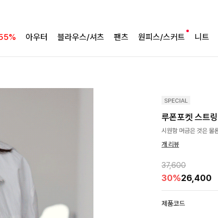
55%
아우터
블라우스/셔츠
팬츠
원피스/스커트
니트
루폰포켓 스트
시원함 머금은 것은 물론
개 리뷰
37,600
30%
26,400
제품코드