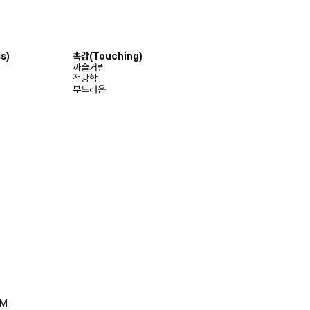
s)
촉감
(Touching)
까슬거림
적당함
부드러움