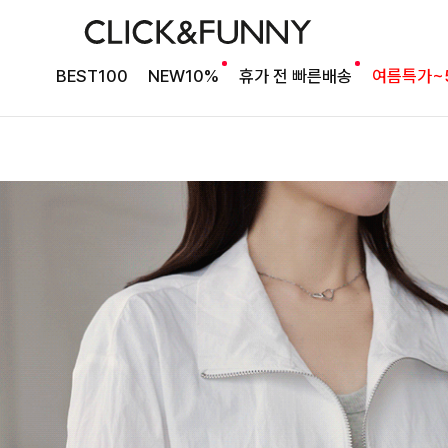
BEST100
NEW10%
휴가 전 빠른배송
여름특가~