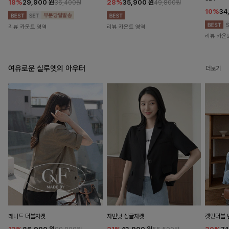
18%
29,900
원
28%
35,900
원
36,400원
49,800원
10%
34
리뷰 카운트 영역
리뷰 카운트 영역
리뷰 카운
여유로운 실루엣의 아우터
더보기
래나드 더블자켓
자빈닛 싱글자켓
캣민더블 