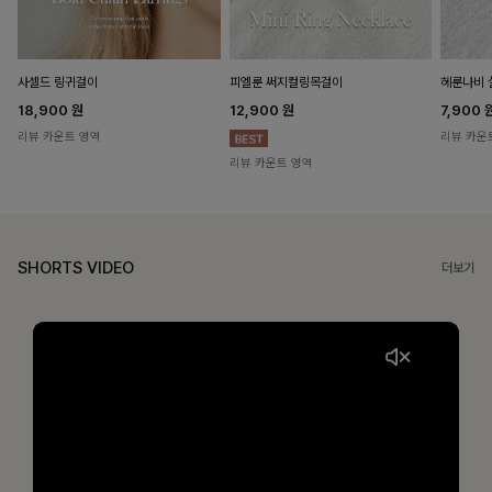
헤룬나비 
사셀드 링귀걸이
피엘룬 써지컬링목걸이
7,900
18,900
원
12,900
원
리뷰 카운
리뷰 카운트 영역
리뷰 카운트 영역
SHORTS VIDEO
더보기