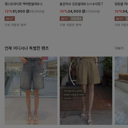
댕스트라이프 백버튼블라우스
율븐자수 도트블라우스+나시SET
덤링클 카
12%
51,900
원
10%
24,900
원
10%
34
58,900원
27,600원
리뷰 카운트 영역
리뷰 카운트 영역
리뷰 카운
언제 어디서나 특별한 팬츠
더보기