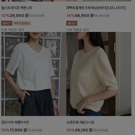
월스트라이프 버튼니트
퍼펙트절개핏 6부데님반바지[S,M,L사이즈]
12%
29,900
원
14%
48,900
원
33,900원
56,800원
리뷰 카운트 영역
리뷰 카운트 영역
콘브이넥 라벨티셔츠
소프트해 라운드니트
10%
17,900
원
10%
26,100
원
19,800원
28,900원