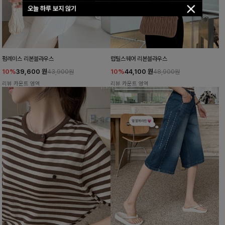
오늘 하루 보지 않기
펌레이스 리본블라우스
럽틸스퀘어 리본블라우스
10%
39,600
원
10%
44,100
원
43,900원
48,900원
리뷰 카운트 영역
리뷰 카운트 영역