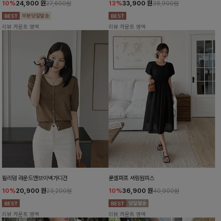
10%
24,900
원
13%
33,900
원
27,600원
38,900원
리뷰 카운트 영역
리뷰 카운트 영역
윌리덤 라운드앤브이넥가디건
룬셀퍼프 셔링원피스
10%
20,900
원
10%
36,900
원
23,200원
40,900원
리뷰 카운트 영역
리뷰 카운트 영역