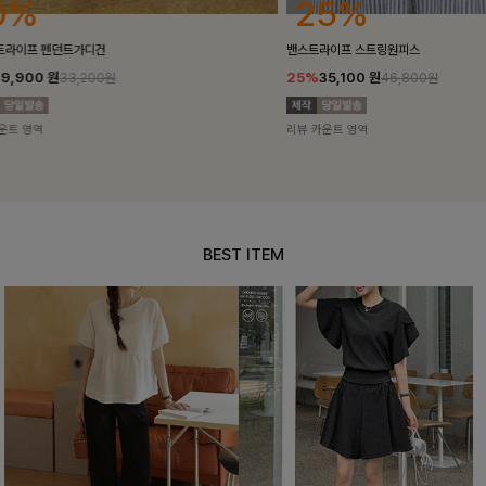
25%
10%
밴스트라이프 스트링원피스
[5천장돌파/C
25%
35,100
원
10%
34,90
46,800원
리뷰 카운트 영역
리뷰 카운트 영
BEST ITEM