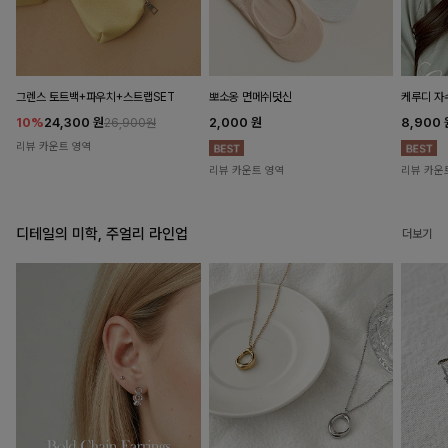
뽀소옹 면메쉬덧신
그렌스 토트백+파우치+스트랩SET
케루디 자
2,000
원
10%
24,300
원
8,900
26,900원
리뷰 카운트 영역
리뷰 카운트 영역
리뷰 카운
디테일의 미학, 주얼리 라인업
더보기