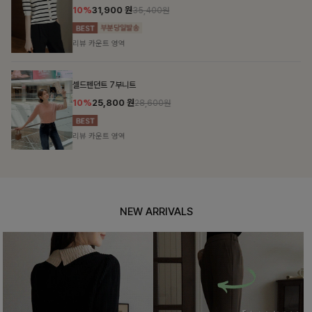
10%
31,900
원
35,400원
리뷰 카운트 영역
셀드펜던트 7부니트
10%
25,800
원
28,600원
리뷰 카운트 영역
NEW ARRIVALS