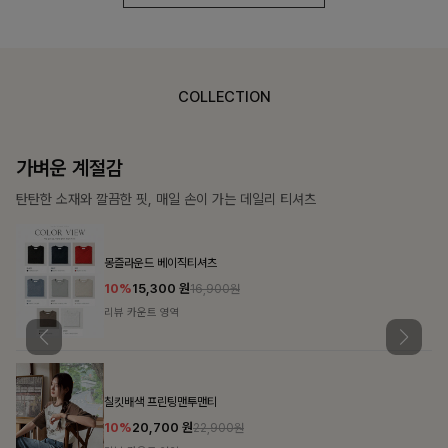
COLLECTION
가장 쉬운 코디
특별한 날부터 일상까지 함께하는 룩
쥬빌스트링 포켓원피스
17%
48,900
원
58,900원
리뷰 카운트 영역
블룬티 나시원피스+셔츠SET
15%
31,900
원
37,500원