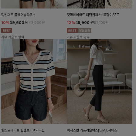
밍킷퍼프 플레어블라우스
캣밍레이어드 패턴원피스+목걸이SET
10%
39,600
원
12%
45,900
원
43,900원
52,100원
리뷰 카운트 영역
리뷰 카운트 영역
함스트라이프 린넨브이넥가디건
이지스판 카프리슬랙스[S,M,L사이즈]