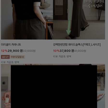
더리골지 카라니트
강력한편안함 와이드슬랙스[FREE,L사이즈]
12%
29,900
원
10%
37,800
원
33,900원
41,900원
리뷰 카운트 영역
리뷰 카운트 영역