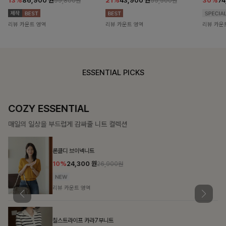
13%
86,900
원
21%
43,900
원
30%
7
99,800원
55,500원
리뷰 카운트 영역
리뷰 카운트 영역
리뷰 카운
ESSENTIAL PICKS
COZY ESSENTIAL
매일의 일상을 부드럽게 감싸줄 니트 컬렉션
론클디 브이넥니트
10%
24,300
원
26,900원
리뷰 카운트 영역
칠스트라이프 카라7부니트