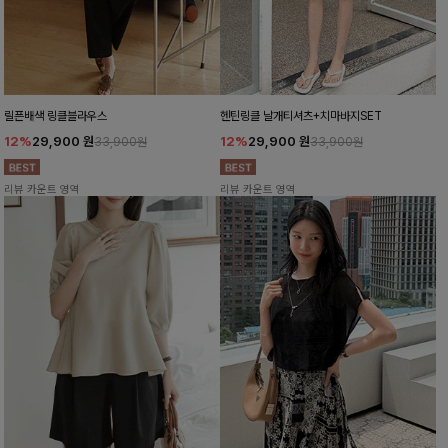
릴픈배색 링클블라우스
헨틴링클 날개티셔츠+치마바지SET
12%
29,900
원
12%
29,900
원
33,900원
33,900원
리뷰 카운트 영역
리뷰 카운트 영역