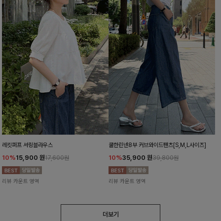
레킷퍼프 셔링블라우스
쿨한린넨8부 커브와이드팬츠[S,M,L사이즈]
10%
15,900
원
10%
35,900
원
17,600원
39,800원
리뷰 카운트 영역
리뷰 카운트 영역
더보기