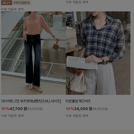
리뷰 카운트 영역
리뷰 카운트 영역
다이어트그만 부츠컷데님팬츠[S,M,L사이즈]
티븐롤업 체크셔츠
10%
47,700
원
10%
24,300
원
52,900원
26,900원
리뷰 카운트 영역
리뷰 카운트 영역