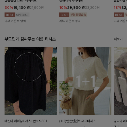
앤즌린넨 스퀘어나시니트
킹밋배색 카라니트
캘핀패턴 
30%
15,400
원
10%
29,900
원
18%
32
21,900원
33,200원
리뷰 카운트 영역
리뷰 카운트 영역
리뷰 카운
부드럽게 감싸주는 여름 티셔츠
더보기
테킷미 레터링티셔츠+반바지SET
(1+1)앤튼펜던트 퍼프티셔츠
밍디아 
SET