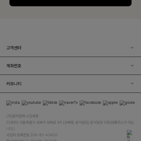
고객센터
계좌번호
커뮤니티
(주)클릭앤퍼니/김예중
02880 서울특별시 성북구 성북로 49 (성북동, 운석빌딩) 운석빌딩 5층(반품주소가 아닙
니다.)
사업자 등록번호 209-81-43420