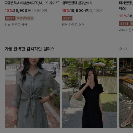
딱좋은5부 데님반바지[S,M,L,XL사이즈]
쿨코튼핀턱 밴딩반바지
더예쁜린넨
이즈]
10%
26,900
원
15%
19,900
원
29,800원
23,400원
12%
36
리뷰 카운트 영역
리뷰 카운트 영역
리뷰 카운
가장 완벽한 감각적인 원피스
더보기