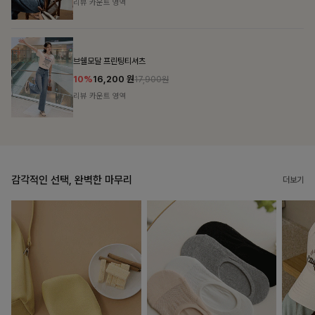
리뷰 카운트 영역
캣시어서커 버튼카라원피스+벨트SET
16%
79,900
원
95,100원
리뷰 카운트 영역
감각적인 선택, 완벽한 마무리
더보기