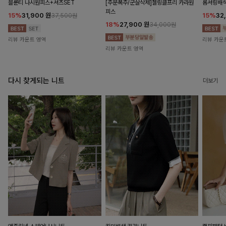
블룬티 나시원피스+셔츠SET
[주문폭주/군살삭제]젤링클프리 카라원
롬셔링배
피스
15%
31,900
원
15%
32
37,500원
18%
27,900
원
34,000원
리뷰 카운트 영역
리뷰 카운
리뷰 카운트 영역
다시 찾게되는 니트
더보기