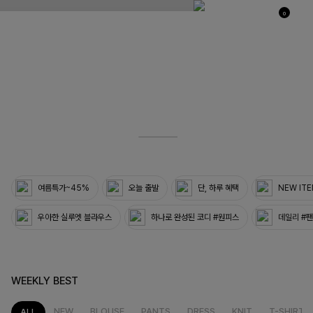
0
03
33
여름특가~45%
오늘 출발
단, 하루 혜택
NEW IT
우아한 실루엣 블라우스
하나로 완성된 코디 #원피스
데일리 #
WEEKLY BEST
NEW
BLOUSE
PANTS
DRESS
KNIT
T-SHIRT
ALL