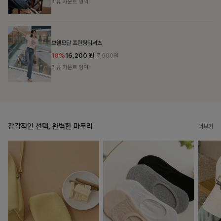
리뷰 카운트 영역
캣시어서커 버튼카라원피스+벨트SET
16%
79,900
원
95,100원
리뷰 카운트 영역
감각적인 선택, 완벽한 마무리
더보기