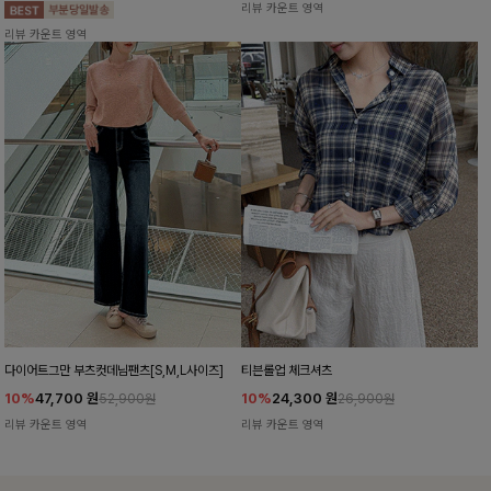
리뷰 카운트 영역
리뷰 카운트 영역
다이어트그만 부츠컷데님팬츠[S,M,L사이즈]
티븐롤업 체크셔츠
10%
47,700
원
10%
24,300
원
52,900원
26,900원
리뷰 카운트 영역
리뷰 카운트 영역