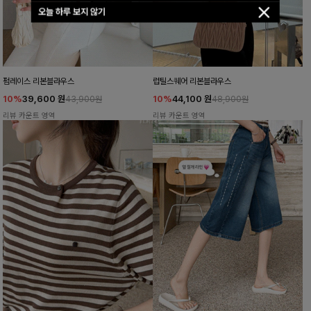
오늘 하루 보지 않기
펌레이스 리본블라우스
럽틸스퀘어 리본블라우스
10%
39,600
원
10%
44,100
원
43,900원
48,900원
리뷰 카운트 영역
리뷰 카운트 영역