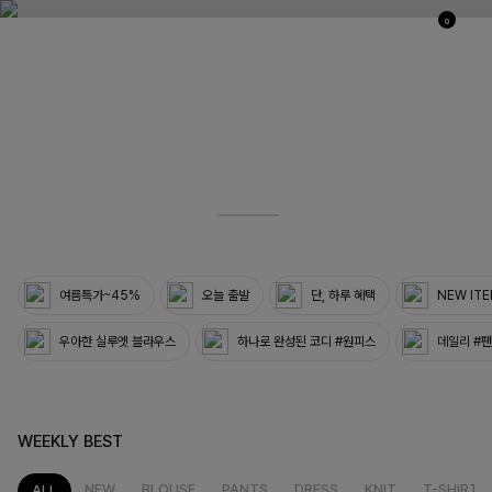
0
03
33
여름특가~45%
오늘 출발
단, 하루 혜택
NEW IT
우아한 실루엣 블라우스
하나로 완성된 코디 #원피스
데일리 #
WEEKLY BEST
NEW
BLOUSE
PANTS
DRESS
KNIT
T-SHIRT
ALL