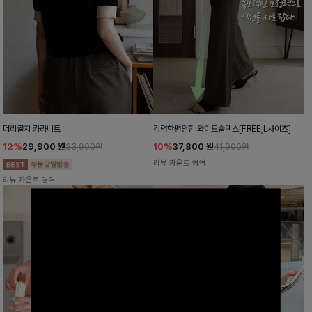
더리골지 카라니트
강력한편안함 와이드슬랙스[FREE,L사이즈]
12%
29,900
원
10%
37,800
원
33,900원
41,900원
리뷰 카운트 영역
리뷰 카운트 영역