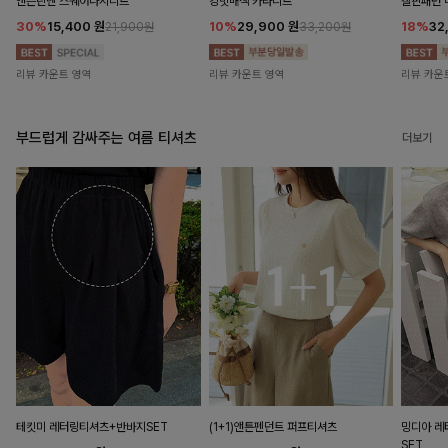
앤즌린넨 스퀘어나시니트
킹밋배색 카라니트
캘핀패턴 
30%
15,400
원
10%
29,900
원
18%
32
21,900원
33,200원
리뷰 카운트 영역
리뷰 카운트 영역
리뷰 카운
부드럽게 감싸주는 여름 티셔츠
더보기
테킷미 레터링티셔츠+반바지SET
(1+1)앤튼펜던트 퍼프티셔츠
밍디아 
SET