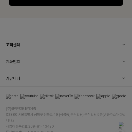
고객센터
계좌번호
커뮤니티
(주)클릭앤퍼니/김예중
02880 서울특별시 성북구 성북로 49 (성북동, 운석빌딩) 운석빌딩 5층(반품주소가 아닙
니다.)
사업자 등록번호 209-81-43420