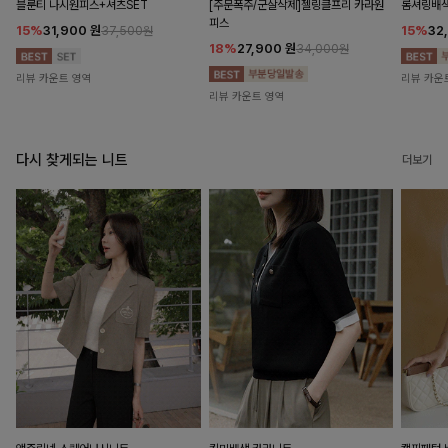
블룬티 나시원피스+셔츠SET
[주문폭주/군살삭제]젤링클프리 카라원
롬셔링배
피스
15%
31,900
원
15%
32
37,500원
18%
27,900
원
34,000원
리뷰 카운트 영역
리뷰 카운
리뷰 카운트 영역
다시 찾게되는 니트
더보기