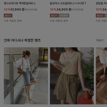
댕스트라이프 백버튼블라우스
율븐자수 도트블라우스+나시SET
덤링클 카
12%
51,900
원
10%
24,900
원
10%
34
58,900원
27,600원
리뷰 카운트 영역
리뷰 카운트 영역
리뷰 카운
언제 어디서나 특별한 팬츠
더보기