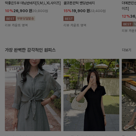
딱좋은5부 데님반바지[S,M,L,XL사이즈]
쿨코튼핀턱 밴딩반바지
더예쁜린넨
이즈]
10%
26,900
원
15%
19,900
원
29,800원
23,400원
12%
36
리뷰 카운트 영역
리뷰 카운트 영역
리뷰 카운
가장 완벽한 감각적인 원피스
더보기