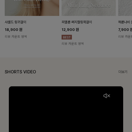
헤룬나비 
사셀드 링귀걸이
피엘룬 써지컬링목걸이
7,900
18,900
원
12,900
원
리뷰 카운
리뷰 카운트 영역
리뷰 카운트 영역
SHORTS VIDEO
더보기