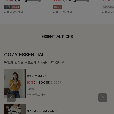
13%
86,900
원
21%
43,900
원
30%
7
99,800원
55,500원
리뷰 카운트 영역
리뷰 카운트 영역
리뷰 카운
ESSENTIAL PICKS
COZY ESSENTIAL
매일의 일상을 부드럽게 감싸줄 니트 컬렉션
론클디 브이넥니트
10%
24,300
원
26,900원
리뷰 카운트 영역
칠스트라이프 카라7부니트