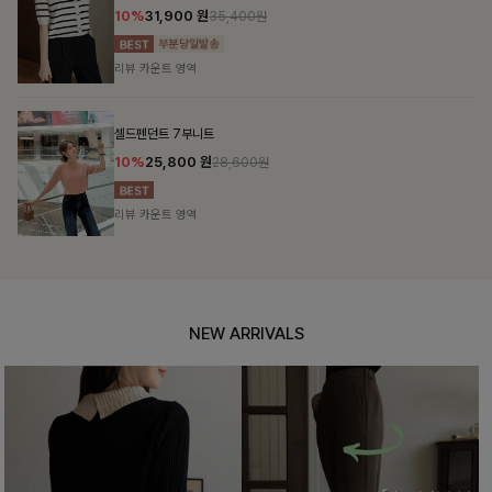
10%
31,900
원
35,400원
리뷰 카운트 영역
셀드펜던트 7부니트
10%
25,800
원
28,600원
리뷰 카운트 영역
NEW ARRIVALS