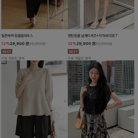
릴픈배색 링클블라우스
헨틴링클 날개티셔츠+치마바지SET
12%
29,900
원
12%
29,900
원
33,900원
33,900원
리뷰 카운트 영역
리뷰 카운트 영역