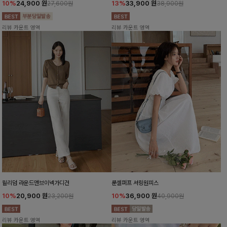
10%
24,900
원
13%
33,900
원
27,600원
38,900원
리뷰 카운트 영역
리뷰 카운트 영역
윌리덤 라운드앤브이넥가디건
룬셀퍼프 셔링원피스
10%
20,900
원
10%
36,900
원
23,200원
40,900원
리뷰 카운트 영역
리뷰 카운트 영역