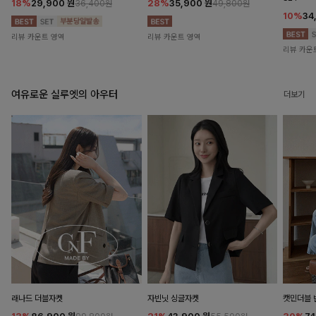
18%
29,900
원
28%
35,900
원
36,400원
49,800원
10%
34
리뷰 카운트 영역
리뷰 카운트 영역
리뷰 카운
여유로운 실루엣의 아우터
더보기
래나드 더블자켓
자빈닛 싱글자켓
캣민더블 