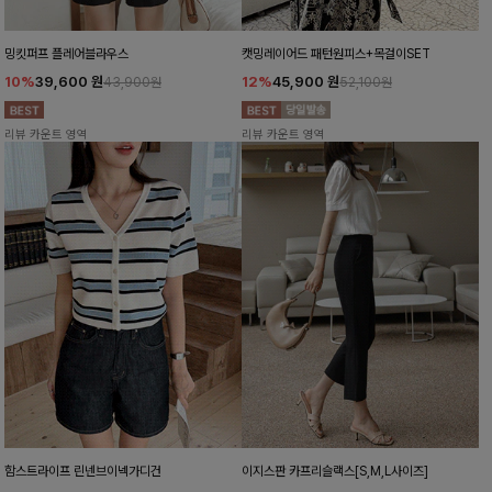
밍킷퍼프 플레어블라우스
캣밍레이어드 패턴원피스+목걸이SET
10%
39,600
원
12%
45,900
원
43,900원
52,100원
리뷰 카운트 영역
리뷰 카운트 영역
함스트라이프 린넨브이넥가디건
이지스판 카프리슬랙스[S,M,L사이즈]