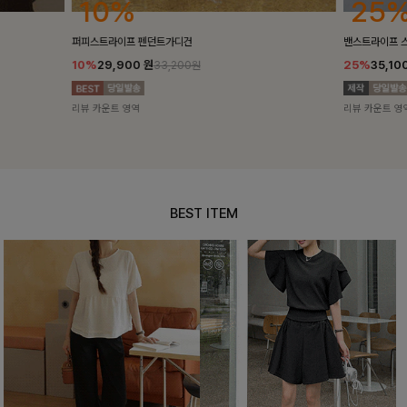
25%
10%
밴스트라이프 스트링원피스
[5천장돌파/C
25%
35,100
원
10%
34,90
46,800원
리뷰 카운트 영역
리뷰 카운트 영
BEST ITEM