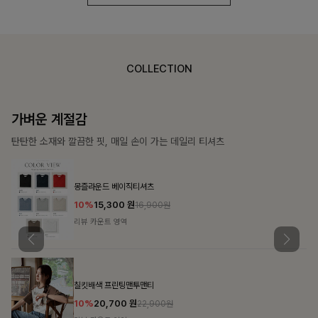
COLLECTION
가장 쉬운 코디
특별한 날부터 일상까지 함께하는 룩
쥬빌스트링 포켓원피스
17%
48,900
원
58,900원
리뷰 카운트 영역
블룬티 나시원피스+셔츠SET
15%
31,900
원
37,500원