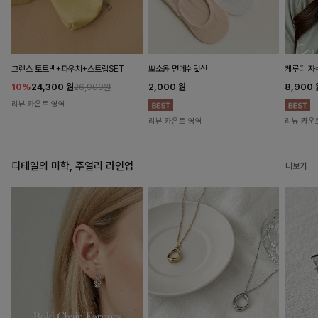
뽀소옹 면메쉬덧신
그렌스 토트백+파우치+스트랩SET
케루디 자
2,000
원
10%
24,300
원
8,900
26,900원
리뷰 카운트 영역
리뷰 카운트 영역
리뷰 카운
디테일의 미학, 주얼리 라인업
더보기