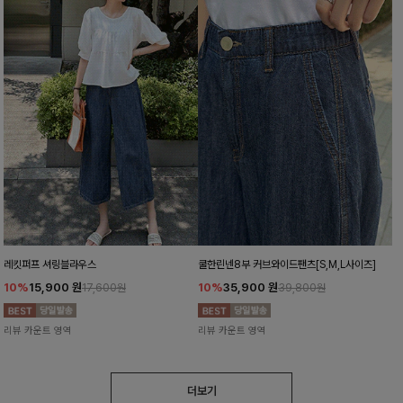
레킷퍼프 셔링블라우스
쿨한린넨8부 커브와이드팬츠[S,M,L사이즈]
10%
15,900
원
10%
35,900
원
17,600원
39,800원
리뷰 카운트 영역
리뷰 카운트 영역
더보기