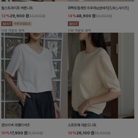
월스트라이프 버튼니트
퍼펙트절개핏 6부데님반바지[S,M,L사이즈]
12%
29,900
원
14%
48,900
원
33,900원
56,800원
리뷰 카운트 영역
리뷰 카운트 영역
콘브이넥 라벨티셔츠
소프트해 라운드니트
10%
17,900
원
10%
26,100
원
19,800원
28,900원