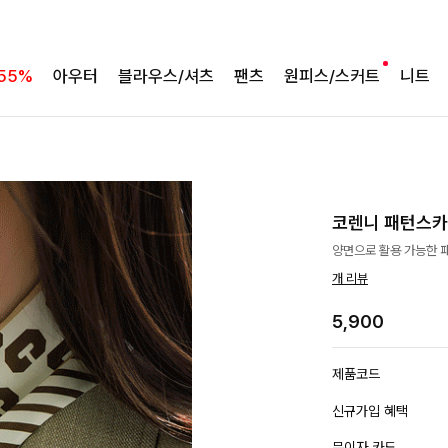
55%
아우터
블라우스/셔츠
팬츠
원피스/스커트
니트
코렌니 패턴스
양면으로 활용 가능한 
개 리뷰
5,900
제품코드
신규가입 혜택
무이자 카드