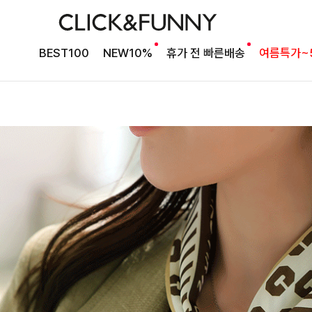
BEST100
NEW10%
휴가 전 빠른배송
여름특가~