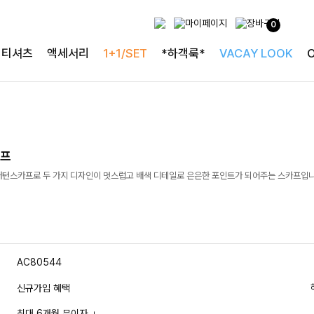
0
티셔츠
액세서리
1+1/SET
*하객룩*
VACAY LOOK
카프
패턴스카프로 두 가지 디자인이 멋스럽고 배색 디테일로 은은한 포인트가 되어주는 스카프입
AC80544
신규가입 혜택
최대 6개월 무이자