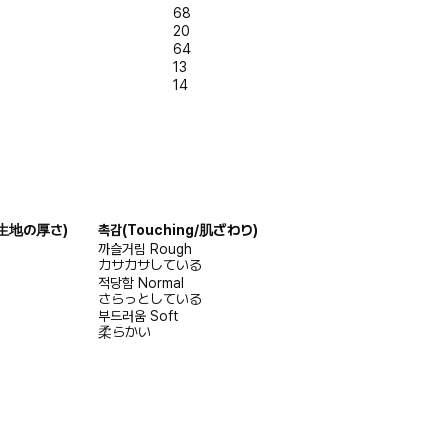
68
20
64
13
14
s/生地の厚さ)
촉감
(Touching/肌ざわり)
까슬거림
Rough
カサカサしている
적당함
Normal
さらっとしている
부드러움
Soft
柔らかい