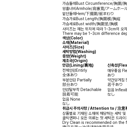
가슴둘레
Bust Circumference/胸圍
암홀너비
Armhole/肩腋寬/アームホー
밑단둘레
Hem/下擺圍/裾まわり
가슴가로
Bust Length/胸圍横/胸縦
가슴세로
Bust width/胸圍竖/胸横
사이즈는 재는 위치에 따라 1~3cm의 오차
There may be 1~3cm difference dep
색상(Color)
소재(Material)
사이즈(Size)
세탁방법(Washing)
중량(Weight)
제조국(Origin)
안감
(Lining/裏地)
신축성
(Fle
전체안감
Entirly
매우좋음
Fl
全体あり
あり
부분안감
Partially
약간당겨짐
部分あり
若干あり
안감탈부착
Detachable
없음
Inflexi
脱着可能
なし
없음
None
なし
취급시 주의사항 / Attention to / 
상품별로 기재된 소재에 해당하는 세탁 및
클릭앤퍼니 모든 의류는 첫 세탁은 드라이
Dry Clean is recommended on the f
建议在第一次洗涤时使用干洗。