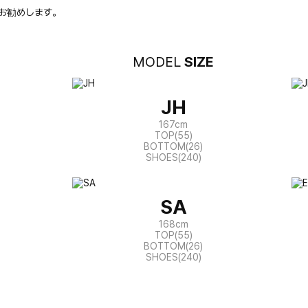
お勧めします。
MODEL
SIZE
JH
167cm
TOP(55)
BOTTOM(26)
SHOES(240)
SA
168cm
TOP(55)
BOTTOM(26)
SHOES(240)