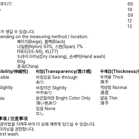
/胸まわり
66
ル
19
59
12
13
가 생길 수 있습니다.
ending on the measuring method / location.
베이지(Beige), 블랙(Black)
나일론(Nylon) 93%, 스판(Span) 7%
FREE(55-66), XL(77)
드라이크리닝(Dry cleaning), 손세탁(Hand wash)
60g
중국(China)
xibility/伸縮性)
비침
(Transparency/透け感)
두께감
(Thicknes
두꺼움
Thick
exible
비침있음
See-through
厚手
あり
Slightly
적당함
Normal
비침약간
Slightly
適度
ややあり
밝은칼라만
Bright Color Only
얇음
Thin
ble
薄い色あり
薄手
없음
None
なし
注意事项 / 注意事項
 관리법을 지켜주셔야 더 오래 예쁘게 입으실 수 있습니다.
크리닝을 권장합니다.
irst wash.