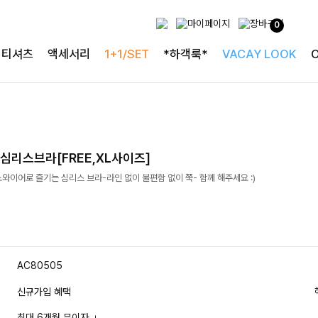
0
티셔츠
액세서리
1+1/SET
*하객룩*
VACAY LOOK
심리스브라[FREE,XL사이즈]
와이어로 즐기는 심리스 브라-라인 없이 불편함 없이 쭉- 함께 해주세요 :)
AC80505
신규가입 혜택
최대 6개월 무이자