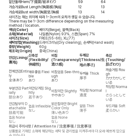
밑단둘레
Hem/下擺圍/裾まわり
59
64
가슴가로
Bust Length/胸圍横/胸縦
12
13
가슴세로
Bust width/胸圍竖/胸横
13
14
사이즈는 재는 위치에 따라 1~3cm의 오차가 생길 수 있습니다.
There may be 1~3cm difference depending on the measuring
method / location.
색상(Color)
베이지(Beige), 블랙(Black)
소재(Material)
나일론(Nylon) 93%, 스판(Span) 7%
사이즈(Size)
FREE(55-66), XL(77)
세탁방법(Washing)
드라이크리닝(Dry cleaning), 손세탁(Hand wash)
중량(Weight)
60g
제조국(Origin)
중국(China)
두께감
신축성
비침
촉감
안감
(Lining/
(Flexibility/
(Transparency/
(Thickness/生
(Touching/
裏地)
伸縮性)
透け感)
肌ざわり)
地の厚さ)
까슬거림
Rou
전체안감
Entir
매우좋음
Flexi
비침있음
See-thro
두꺼움
Thick
gh
ly
ble
ugh
厚手
カサカサして
全体あり
あり
あり
いる
적당함
Norma
부분안감
Part
약간당겨짐
Slig
적당함
Normal
비침약간
Slightly
l
ially
htly
適度
ややあり
さらっとして
部分あり
若干あり
いる
안감탈부착
D
밝은칼라만
Bright
얇음
Thin
부드러움
Soft
없음
Inflexible
etachable
Color Only
なし
薄手
柔らかい
脱着可能
薄い色あり
없음
None
없음
None
なし
なし
취급시 주의사항 / Attention to / 注意事项 / 注意事項
상품별로 기재된 소재에 해당하는 세탁 및 관리법을 지켜주셔야 더 오래 예쁘게 입으실
수 있습니다.