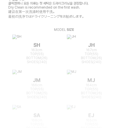
클릭앤퍼니 모든 의류는 첫 세탁은 드라이크리닝을 권장합니다.
Dry Clean is recommended on the first wash.
建议在第一次洗涤时使用干洗。
最初の洗浄ではドライクリーニングをお勧めします。
MODEL
SIZE
SH
JH
163cm
167cm
TOP(55)
TOP(55)
BOTTOM(26)
BOTTOM(26)
SHOES(240)
SHOES(240)
JM
MJ
166cm
164cm
TOP(55)
TOP(55)
BOTTOM(25)
BOTTOM(26)
SHOES(240)
SHOES(240)
SA
EJ
168cm
165cm
TOP(55)
TOP(55)