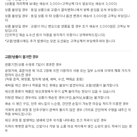
(상품을 저희쪽에 보내는 배송비 3,000+고객님께 다시 발송되는 배송비 3,000)
상품 불량일 경우 : 동일 상품으로 교환시 클릭앤퍼니에서 왕복 운임을 모두 부담합니다.
상품 불량일 경우 : 동일 상품 외 타 상품이나 옵션 변경시 배송비 3,000원 고객님 부담입니
다.
상품 불량일 경우 : 교환이 아닌 변심으로 반품을 할 경우 초기 배송비 3,000원은 고객님 부
담입니다.
(인위적인 훼손 & 수선 등의 악용을 방지하기 위함이니 양해부탁드립니다)
*교환/반품시에도 추가 발생되는 모든 도선료는 고객님께서 부담해주셔야 합니다.
교환/반품이 불가한 경우
반품기한(상품 수령후 7일)이 경과한 경우
공정거래, 표준약관 제 15조 2항에 의한 이용자의 사용 또는 일부 소비에 의하여 재화 가치가
현저히 감소한 경우
(착용 흔적, 화장품, 탈취제 냄새, 세탁, 수선, 택훼손 포함)
세탁을 하신 경우나 착용을 하신 후에는 불량이 발견되어도 교환/반품이 불가합니다.
워싱면 종류의 제품은 워싱과정에서 옷이 살짝 돌아가는 현상이 있을 수 있습니다.
피팅만 해보신 경우라도 상품이 훼손된 경우(구김,늘어남,보풀)는 불가합니다.
배송 시 생긴 구김, 단추 바느질의 느슨함, 간단한 손질이 가능한 마감실 처리가 미흡한 경우
거래처 공정 과정 중 단추구멍이 완벽히 뚫리지 않은 경우 (가위로 간단하게 구멍을 내주신 뒤
착용 부탁드립니다)
워싱 과정 중 발생하는 냄새와 단추 위치를 나타내는 초크 자국이 남은 경우
지퍼의 뻣뻣한 움직임, 신발이나 가방 및 소품 마감 처리에서 생긴 소량의 본드 자국이 있는 경
우