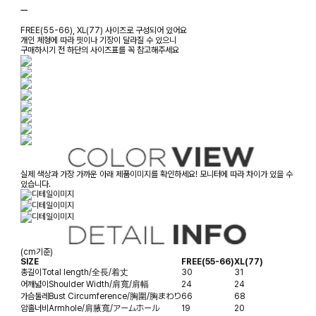
ㅡ
FREE(55-66), XL(77) 사이즈로 구성되어 있어요
개인 체형에 따라 핏이나 기장이 달라질 수 있으니
구매하시기 전 하단의 사이즈표를 꼭 참고해주세요
실제 색상과 가장 가까운 아래 제품이미지를 확인하세요! 모니터에 따라 차이가 있을 수
있습니다.
(cm기준)
SIZE
FREE(55-66)
XL(77)
총길이
Total length/全長/着丈
30
31
어깨넓이
Shoulder Width/肩寬/肩幅
24
24
가슴둘레
Bust Circumference/胸圍/胸まわり
66
68
암홀너비
Armhole/肩腋寬/アームホール
19
20