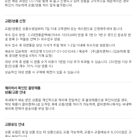
모든 배송 과정은 CCTV로 촬영 후 출고 진행되고 있어 상품을 고의적으로 훼손하시는 경우
확인이 가능하며 교환/반품 처리 절대 불가합니다.
교환/반품 신청
교환/반품은 상품수령일부터 7일 이내 고객센터 또는 게시판으로 신청해주셔야 합니다.
회수 접수 방법 : CJ대한통운택배(1588-1255)ARS 연결 후 1번 ▷ 1번 ▷ 받으신 운송장 번
호 등록 ▷ 착불로 선택 ▷ 회수접수 완료
회수 접수 후 대한통운 담당 기사가 주말 제외 1-2일 이내에 회수지로 방문합니다.
배송비 입금계좌 : 국민은행 512637-01-001048 / 예금주 : (주)클릭앤퍼니 (입금자명 옆
에 휴대폰 뒷번호 4자리 기재 요청)
대량 구매 후 반품 시 반품 수거 비용이 1만원 이상 추가 부과될 수 있습니다. (30만원 이상 주
문건/상품 개수 70% 이상 반품 시)
상습적인 대량 반품 시 구매에 제한이 있을 수 있습니다.
해외에서 확인된 불량제품
반품/교환 안내
국내에서 배송 받은 상품을 개인적으로 해외에 전달하신 후 불량제품으로 확인되었을 경우,
해당 제품이 클릭앤퍼니로 도착된 후에 교환/반품 처리가 가능하며, 클릭앤퍼니에서는 국내택
배비에 한해서 운송비를 부담 합니다
교환운임 안내
상품 교환은 동일 상품 또는 타 상품으로도 교환 가능하며, 교환시 교환배송비 6,000원은 고
객님 부담입니다.