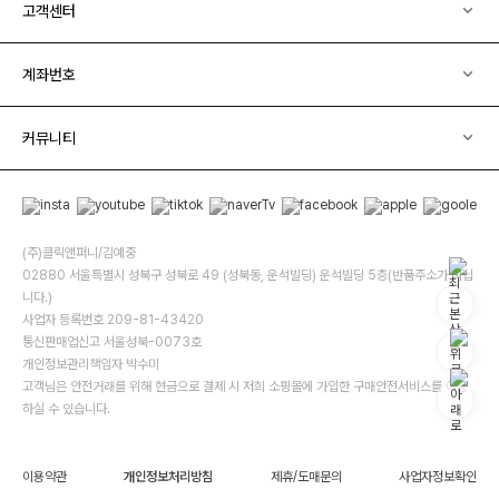
고객센터
계좌번호
커뮤니티
(주)클릭앤퍼니/김예중
02880 서울특별시 성북구 성북로 49 (성북동, 운석빌딩) 운석빌딩 5층(반품주소가 아닙
니다.)
사업자 등록번호 209-81-43420
통신판매업신고 서울성북-0073호
개인정보관리책임자 박수미
고객님은 안전거래를 위해 현금으로 결제 시 저희 소핑몰에 가입한 구매안전서비스를 이용
하실 수 있습니다.
이용약관
개인정보처리방침
제휴/도매문의
사업자정보확인