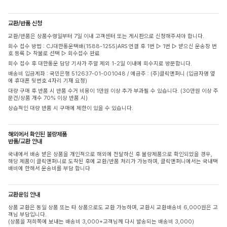
교환/반품 신청
교환/반품은 상품수령일부터 7일 이내 고객센터 또는 게시판으로 신청해주셔야 합니다.
회수 접수 방법 : CJ대한통운택배(1588-1255)ARS 연결 후 1번 ▷ 1번 ▷ 받으신 운송장 번
호 등록 ▷ 착불로 선택 ▷ 회수접수 완료
회수 접수 후 대한통운 담당 기사가 주말 제외 1-2일 이내에 회수지로 방문합니다.
배송비 입금계좌 : 국민은행 512637-01-001048 / 예금주 : (주)클릭앤퍼니 (입금자명 옆
에 휴대폰 뒷번호 4자리 기재 요청)
대량 구매 후 반품 시 반품 수거 비용이 1만원 이상 추가 부과될 수 있습니다. (30만원 이상 주
문건/상품 개수 70% 이상 반품 시)
상습적인 대량 반품 시 구매에 제한이 있을 수 있습니다.
해외에서 확인된 불량제품
반품/교환 안내
국내에서 배송 받은 상품을 개인적으로 해외에 전달하신 후 불량제품으로 확인되었을 경우,
해당 제품이 클릭앤퍼니로 도착된 후에 교환/반품 처리가 가능하며, 클릭앤퍼니에서는 국내택
배비에 한해서 운송비를 부담 합니다
교환운임 안내
상품 교환은 동일 상품 또는 타 상품으로도 교환 가능하며, 교환시 교환배송비 6,000원은 고
객님 부담입니다.
(상품을 저희쪽에 보내는 배송비 3,000+고객님께 다시 발송되는 배송비 3,000)