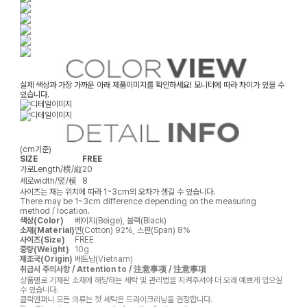
실제 색상과 가장 가까운 아래 제품이미지를 확인하세요! 모니터에 따라 차이가 있을 수
있습니다.
(cm기준)
SIZE
FREE
가로
Length/横/縦
20
세로
width/竖/横
8
사이즈는 재는 위치에 따라 1~3cm의 오차가 생길 수 있습니다.
There may be 1~3cm difference depending on the measuring
method / location.
색상(Color)
베이지(Beige), 블랙(Black)
소재(Material)
면(Cotton) 92%, 스판(Span) 8%
사이즈(Size)
FREE
중량(Weight)
10g
제조국(Origin)
베트남(Vietnam)
취급시 주의사항 / Attention to / 注意事项 / 注意事項
상품별로 기재된 소재에 해당하는 세탁 및 관리법을 지켜주셔야 더 오래 예쁘게 입으실
수 있습니다.
클릭앤퍼니 모든 의류는 첫 세탁은 드라이크리닝을 권장합니다.