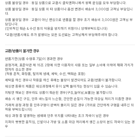
상품 불량일 경우 : 동일 상품으로 교환시 클릭앤퍼니에서 왕복 운임을 모두 부담합니다.
상품 불량일 경우 : 동일 상품 외 타 상품이나 옵션 변경시 배송비 3,000원 고객님 부담입니
다.
상품 불량일 경우 : 교환이 아닌 변심으로 반품을 할 경우 초기 배송비 3,000원은 고객님 부
담입니다.
(인위적인 훼손 & 수선 등의 악용을 방지하기 위함이니 양해부탁드립니다)
*교환/반품시에도 추가 발생되는 모든 도선료는 고객님께서 부담해주셔야 합니다.
교환/반품이 불가한 경우
반품기한(상품 수령후 7일)이 경과한 경우
공정거래, 표준약관 제 15조 2항에 의한 이용자의 사용 또는 일부 소비에 의하여 재화 가치가
현저히 감소한 경우
(착용 흔적, 화장품, 탈취제 냄새, 세탁, 수선, 택훼손 포함)
세탁을 하신 경우나 착용을 하신 후에는 불량이 발견되어도 교환/반품이 불가합니다.
워싱면 종류의 제품은 워싱과정에서 옷이 살짝 돌아가는 현상이 있을 수 있습니다.
피팅만 해보신 경우라도 상품이 훼손된 경우(구김,늘어남,보풀)는 불가합니다.
배송 시 생긴 구김, 단추 바느질의 느슨함, 간단한 손질이 가능한 마감실 처리가 미흡한 경우
거래처 공정 과정 중 단추구멍이 완벽히 뚫리지 않은 경우 (가위로 간단하게 구멍을 내주신 뒤
착용 부탁드립니다)
워싱 과정 중 발생하는 냄새와 단추 위치를 나타내는 초크 자국이 남은 경우
지퍼의 뻣뻣한 움직임, 신발이나 가방 및 소품 마감 처리에서 생긴 소량의 본드 자국이 있는 경
우