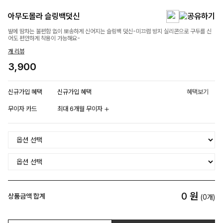
아무도몰라 슬링백덧신
발에 땀차는 불편함 없이 뽀송하게 신어지는 슬링백 덧신-미끄럼 방지 실리콘으로 구두를 신
어도 편안하게 착용이 가능해요-
개 리뷰
3,900
신규가입 혜택
신규가입 혜택
혜택보기
무이자 카드
최대 6개월 무이자
0
원
상품금액 합계
(
0
개)