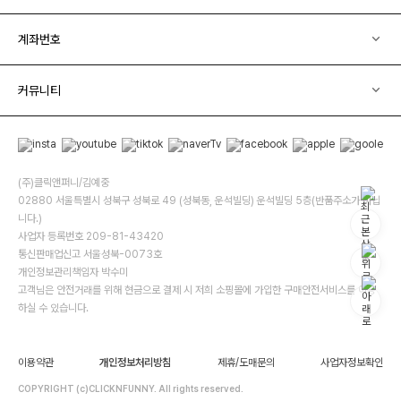
계좌번호
커뮤니티
(주)클릭앤퍼니/김예중
02880 서울특별시 성북구 성북로 49 (성북동, 운석빌딩) 운석빌딩 5층(반품주소가 아닙
니다.)
사업자 등록번호 209-81-43420
통신판매업신고 서울성북-0073호
개인정보관리책임자 박수미
고객님은 안전거래를 위해 현금으로 결제 시 저희 소핑몰에 가입한 구매안전서비스를 이용
하실 수 있습니다.
이용약관
개인정보처리방침
제휴/도매문의
사업자정보확인
COPYRIGHT (c)CLICKNFUNNY. All rights reserved.