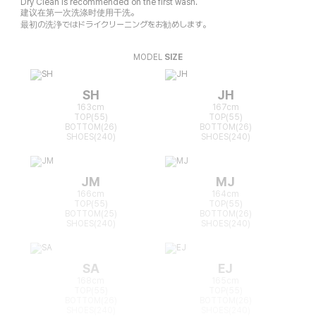
Dry Clean is recommended on the first wash.
建议在第一次洗涤时使用干洗。
最初の洗浄ではドライクリーニングをお勧めします。
MODEL
SIZE
SH
JH
163cm
167cm
TOP(55)
TOP(55)
BOTTOM(26)
BOTTOM(26)
SHOES(240)
SHOES(240)
JM
MJ
166cm
164cm
TOP(55)
TOP(55)
BOTTOM(25)
BOTTOM(26)
SHOES(240)
SHOES(240)
SA
EJ
168cm
165cm
TOP(55)
TOP(55)
BOTTOM(26)
BOTTOM(26)
SHOES(240)
SHOES(240)