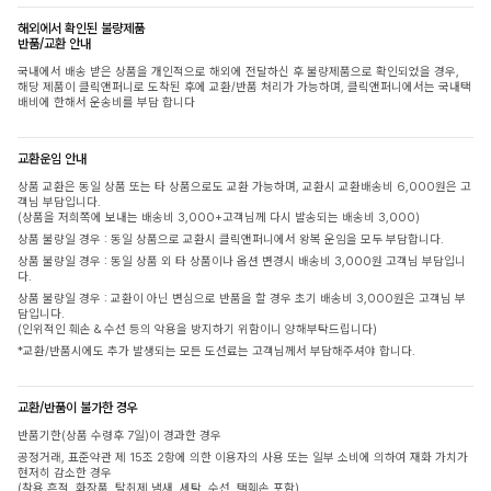
해외에서 확인된 불량제품
반품/교환 안내
국내에서 배송 받은 상품을 개인적으로 해외에 전달하신 후 불량제품으로 확인되었을 경우,
해당 제품이 클릭앤퍼니로 도착된 후에 교환/반품 처리가 가능하며, 클릭앤퍼니에서는 국내택
배비에 한해서 운송비를 부담 합니다
교환운임 안내
상품 교환은 동일 상품 또는 타 상품으로도 교환 가능하며, 교환시 교환배송비 6,000원은 고
객님 부담입니다.
(상품을 저희쪽에 보내는 배송비 3,000+고객님께 다시 발송되는 배송비 3,000)
상품 불량일 경우 : 동일 상품으로 교환시 클릭앤퍼니에서 왕복 운임을 모두 부담합니다.
상품 불량일 경우 : 동일 상품 외 타 상품이나 옵션 변경시 배송비 3,000원 고객님 부담입니
다.
상품 불량일 경우 : 교환이 아닌 변심으로 반품을 할 경우 초기 배송비 3,000원은 고객님 부
담입니다.
(인위적인 훼손 & 수선 등의 악용을 방지하기 위함이니 양해부탁드립니다)
*교환/반품시에도 추가 발생되는 모든 도선료는 고객님께서 부담해주셔야 합니다.
교환/반품이 불가한 경우
반품기한(상품 수령후 7일)이 경과한 경우
공정거래, 표준약관 제 15조 2항에 의한 이용자의 사용 또는 일부 소비에 의하여 재화 가치가
현저히 감소한 경우
(착용 흔적, 화장품, 탈취제 냄새, 세탁, 수선, 택훼손 포함)