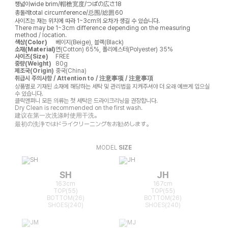
챙넓이
wide brim/帽檐宽度/つばの広さ
18
총둘레
total circumference/总围/総囲
60
사이즈는 재는 위치에 따라 1~3cm의 오차가 생길 수 있습니다.
There may be 1~3cm difference depending on the measuring
method / location.
색상(Color)
베이지(Beige), 블랙(Black)
소재(Material)
면(Cotton) 65%, 폴리에스터(Polyester) 35%
사이즈(Size)
FREE
중량(Weight)
80g
제조국(Origin)
중국(China)
취급시 주의사항 / Attention to / 注意事项 / 注意事項
상품별로 기재된 소재에 해당하는 세탁 및 관리법을 지켜주셔야 더 오래 예쁘게 입으실
수 있습니다.
클릭앤퍼니 모든 의류는 첫 세탁은 드라이크리닝을 권장합니다.
Dry Clean is recommended on the first wash.
建议在第一次洗涤时使用干洗。
最初の洗浄ではドライクリーニングをお勧めします。
MODEL
SIZE
SH
JH
163cm
167cm
TOP(55)
TOP(55)
BOTTOM(26)
BOTTOM(26)
SHOES(240)
SHOES(240)