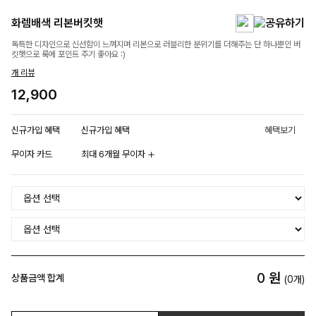
화렘배색 리본버킷햇
독특한 디자인으로 신선함이 느껴지며 리본으로 러블리한 분위기를 더해주는 단 하나뿐인 버
킷햇으로 룩에 포인트 주기 좋아요 :)
개 리뷰
12,900
신규가입 혜택
신규가입 혜택
혜택보기
무이자 카드
최대 6개월 무이자
0
원
상품금액 합계
(
0
개)