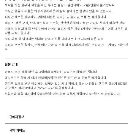
세탁을 하신 경우나 착용을 하신 후에는 불량이 발견되어도 교환/반품이 불가합니다.
워싱면 종류의 제품은 워싱과정에서 옷이 살짝 돌아가는 현상이 있을 수 있습니다.
피팅만 해보신 경우라도 상품이 훼손된 경우(구김,늘어남,보풀)는 불가합니다.
배송 시 생긴 구김, 단추 바느질의 느슨함, 간단한 손질이 가능한 마감실 처리가 미흡한 경우
거래처 공정 과정 중 단추구멍이 완벽히 뚫리지 않은 경우 (가위로 간단하게 구멍을 내주신 뒤
착용 부탁드립니다)
워싱 과정 중 발생하는 냄새와 단추 위치를 나타내는 초크 자국이 남은 경우
지퍼의 뻣뻣한 움직임, 신발이나 가방 및 소품 마감 처리에서 생긴 소량의 본드 자국이 있는 경
우
환불 안내
환불시 수거 상품 확인 후 3일이내 결제하신 방법으로 환불해드립니다
예치금으로 환불 시 다시 원결제(무통장,핸드폰,카드)로의 환불은 불가합니다.
핸드폰 결제후 부분 취소 또는 결제한 달이 지나 환불시, 통신사 정책상 핸드폰 취소가 되지않
아 반품시 결제금액의 3.75%가 차감 후 환불됩니다.
적립금과 복합 결제하여 주문하였을 경우 환불 요청시 적립금이 우선적으로 환원됩니다.
판매자정보
세탁 가이드