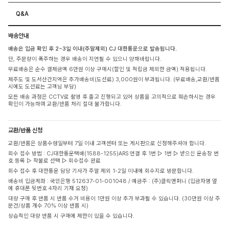
Q&A
배송안내
배송은 입금 확인 후 2~3일 이내(주말제외) CJ 대한통운으로 발송됩니다.
단, 주문량이 폭주하는 경우 배송이 지연될 수 있으니 양해바랍니다.
무료배송은 순수 결제금액 6만원 이상 구매시(할인 및 적립금 제외한 금액) 적용됩니다.
제주도 및 도서산간지역은 추가배송비(도선료) 3,000원이 부과됩니다. (무료배송,교환/반품
시에도 도선료는 고객님 부담)
모든 배송 과정은 CCTV로 촬영 후 출고 진행되고 있어 상품을 고의적으로 훼손하시는 경우
확인이 가능하며 교환/반품 처리 절대 불가합니다.
교환/반품 신청
교환/반품은 상품수령일부터 7일 이내 고객센터 또는 게시판으로 신청해주셔야 합니다.
회수 접수 방법 : CJ대한통운택배(1588-1255)ARS 연결 후 1번 ▷ 1번 ▷ 받으신 운송장 번
호 등록 ▷ 착불로 선택 ▷ 회수접수 완료
회수 접수 후 대한통운 담당 기사가 주말 제외 1-2일 이내에 회수지로 방문합니다.
배송비 입금계좌 : 국민은행 512637-01-001048 / 예금주 : (주)클릭앤퍼니 (입금자명 옆
에 휴대폰 뒷번호 4자리 기재 요청)
대량 구매 후 반품 시 반품 수거 비용이 1만원 이상 추가 부과될 수 있습니다. (30만원 이상 주
문건/상품 개수 70% 이상 반품 시)
상습적인 대량 반품 시 구매에 제한이 있을 수 있습니다.