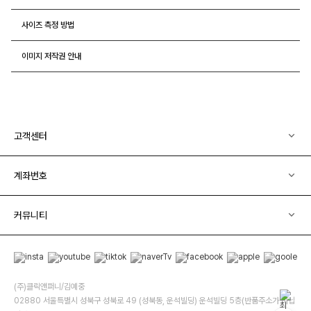
사이즈 측정 방법
이미지 저작권 안내
고객센터
계좌번호
커뮤니티
(주)클릭앤퍼니/김예중
02880 서울특별시 성북구 성북로 49 (성북동, 운석빌딩) 운석빌딩 5층(반품주소가 아닙