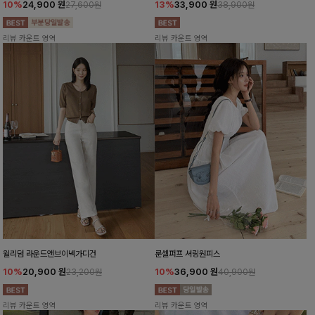
10%
24,900
원
13%
33,900
원
27,600원
38,900원
리뷰 카운트 영역
리뷰 카운트 영역
윌리덤 라운드앤브이넥가디건
룬셀퍼프 셔링원피스
10%
20,900
원
10%
36,900
원
23,200원
40,900원
리뷰 카운트 영역
리뷰 카운트 영역