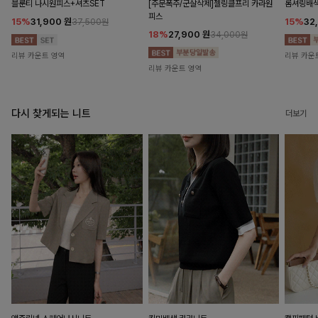
블룬티 나시원피스+셔츠SET
[주문폭주/군살삭제]젤링클프리 카라원
롬셔링배
피스
15%
31,900
원
15%
32
37,500원
18%
27,900
원
34,000원
리뷰 카운트 영역
리뷰 카운
리뷰 카운트 영역
다시 찾게되는 니트
더보기