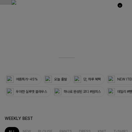
0
03
33
여름특가~45%
오늘 출발
단, 하루 혜택
NEW IT
우아한 실루엣 블라우스
하나로 완성된 코디 #원피스
데일리 #
WEEKLY BEST
NEW
BLOUSE
PANTS
DRESS
KNIT
T-SHIRT
ALL