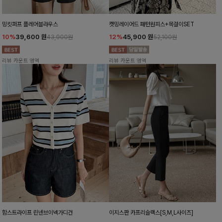
밍킷퍼프 플레어블라우스
캣밍레이어드 패턴원피스+목걸이SET
10%
39,600
원
12%
45,900
원
43,900원
52,100원
리뷰 카운트 영역
리뷰 카운트 영역
함스트라이프 린넨브이넥가디건
이지스판 카프리슬랙스[S,M,L사이즈]