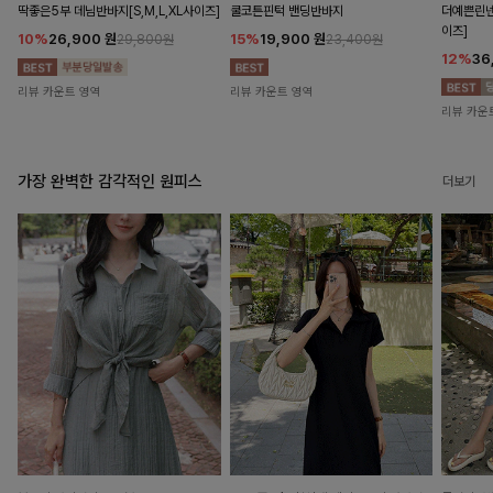
딱좋은5부 데님반바지[S,M,L,XL사이즈]
쿨코튼핀턱 밴딩반바지
더예쁜린넨
이즈]
10%
26,900
원
15%
19,900
원
29,800원
23,400원
12%
36
리뷰 카운트 영역
리뷰 카운트 영역
리뷰 카운
가장 완벽한 감각적인 원피스
더보기