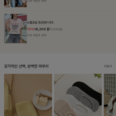
리뷰 카운트 영역
캣시어서커 버튼카라원피스+벨트SET
16%
79,900
원
95,100원
리뷰 카운트 영역
감각적인 선택, 완벽한 마무리
더보기