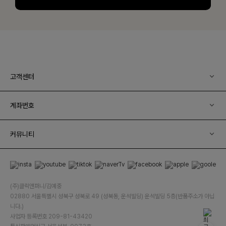
고객센터
계좌번호
커뮤니티
(주)클릭앤퍼니/김예중
02880 서울특별시 성북구 성북로 49 (성북동, 운석빌딩) 운석빌딩 5층(반품주소가 아닙
니다.)
사업자 등록번호 209-81-43420