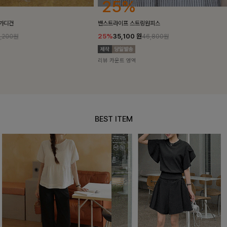
25%
10%
밴스트라이프 스트링원피스
[5천장돌파/C
25%
35,100
원
10%
34,90
46,800원
리뷰 카운트 영역
리뷰 카운트 영
BEST ITEM