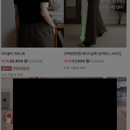
더리골지 카라니트
강력한편안함 와이드슬랙스[FREE,L사이즈]
12%
29,900
원
10%
37,800
원
33,900원
41,900원
리뷰 카운트 영역
리뷰 카운트 영역