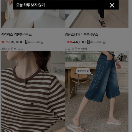
오늘 하루 보지 않기
펌레이스 리본블라우스
럽틸스퀘어 리본블라우스
10%
39,600
원
10%
44,100
원
43,900원
48,900원
리뷰 카운트 영역
리뷰 카운트 영역