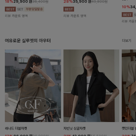
18%
29,900
원
28%
35,900
원
36,400원
49,800원
10%
34
리뷰 카운트 영역
리뷰 카운트 영역
리뷰 카운
여유로운 실루엣의 아우터
더보기
래나드 더블자켓
자빈닛 싱글자켓
캣민더블 