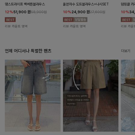
댕스트라이프 백버튼블라우스
율븐자수 도트블라우스+나시SET
덤링클 카
12%
51,900
원
10%
24,900
원
10%
34
58,900원
27,600원
리뷰 카운트 영역
리뷰 카운트 영역
리뷰 카운
언제 어디서나 특별한 팬츠
더보기