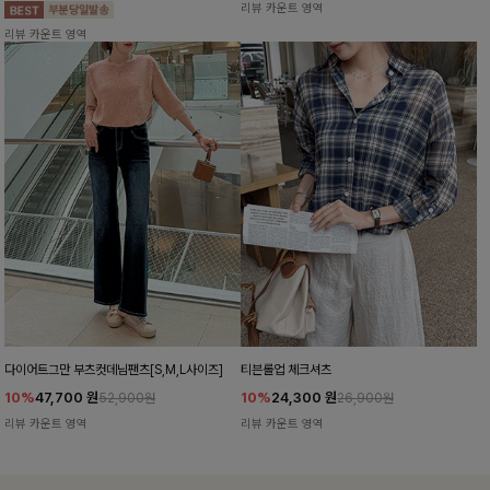
리뷰 카운트 영역
리뷰 카운트 영역
다이어트그만 부츠컷데님팬츠[S,M,L사이즈]
티븐롤업 체크셔츠
10%
47,700
원
10%
24,300
원
52,900원
26,900원
리뷰 카운트 영역
리뷰 카운트 영역