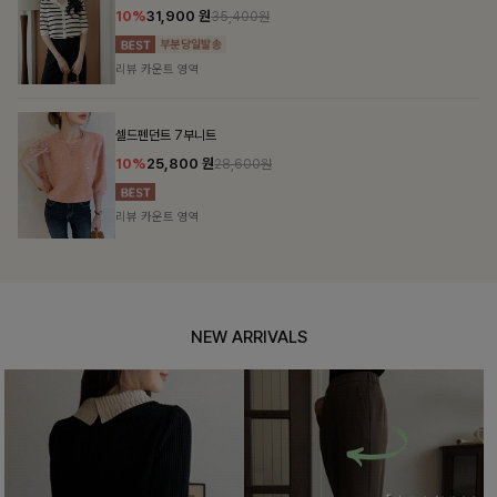
12%
69,900
원
79,400원
리뷰 카운트 영역
헨틴링클 날개티셔츠+치마바지SET
12%
29,900
원
33,900원
리뷰 카운트 영역
NEW ARRIVALS