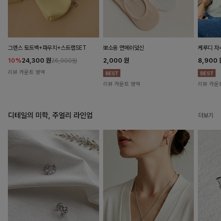
뽀소옹 면메쉬덧신
그렌스 토트백+파우치+스트랩SET
케루디 자
2,000
원
10%
24,300
원
8,900
26,900원
리뷰 카운트 영역
리뷰 카운트 영역
리뷰 카운
디테일의 미학, 주얼리 라인업
더보기