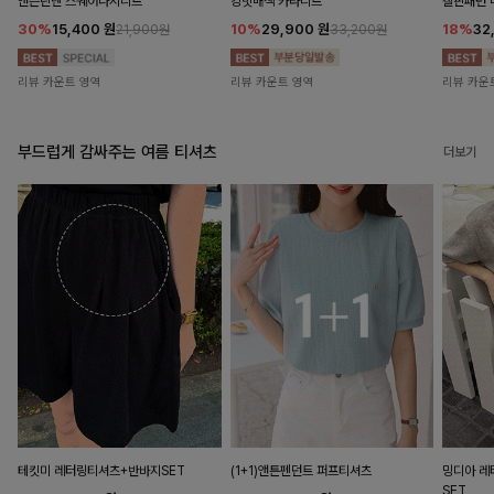
앤즌린넨 스퀘어나시니트
킹밋배색 카라니트
캘핀패턴 
30%
15,400
원
10%
29,900
원
18%
32
21,900원
33,200원
리뷰 카운트 영역
리뷰 카운트 영역
리뷰 카운
부드럽게 감싸주는 여름 티셔츠
더보기
테킷미 레터링티셔츠+반바지SET
(1+1)앤튼펜던트 퍼프티셔츠
밍디아 
SET