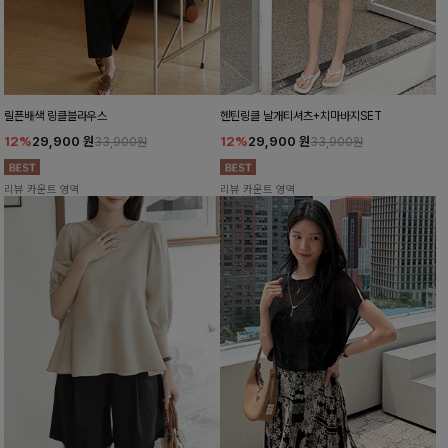
릴픈배색 링클블라우스
헨틴링클 날개티셔츠+치마바지SET
12%
29,900
원
12%
29,900
원
33,900원
33,900원
리뷰 카운트 영역
리뷰 카운트 영역