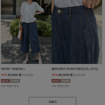
레킷퍼프 셔링블라우스
쿨한린넨8부 커브와이드팬츠[S,M,L사이즈]
10%
15,900
원
10%
35,900
원
17,600원
39,800원
리뷰 카운트 영역
리뷰 카운트 영역
더보기