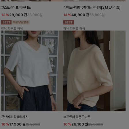
월스트라이프 버튼니트
퍼펙트절개핏 6부데님반바지[S,M,L사이즈]
12%
29,900
원
14%
48,900
원
33,900원
56,800원
리뷰 카운트 영역
리뷰 카운트 영역
콘브이넥 라벨티셔츠
소프트해 라운드니트
10%
17,900
원
10%
26,100
원
19,800원
28,900원