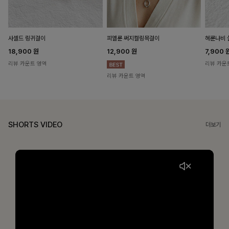
헤룬나비 
사셀드 링귀걸이
피엘룬 써지컬링목걸이
7,900
18,900
원
12,900
원
리뷰 카운
리뷰 카운트 영역
리뷰 카운트 영역
SHORTS VIDEO
더보기