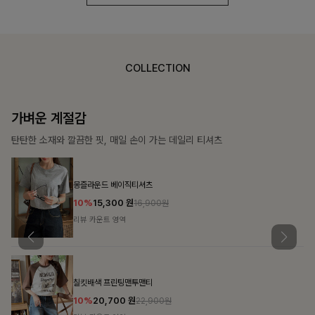
COLLECTION
가장 쉬운 코디
특별한 날부터 일상까지 함께하는 룩
쥬빌스트링 포켓원피스
17%
48,900
원
58,900원
리뷰 카운트 영역
블룬티 나시원피스+셔츠SET
15%
31,900
원
37,500원