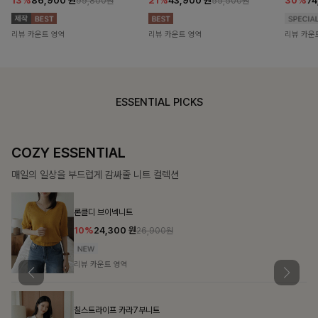
13%
86,900
원
21%
43,900
원
30%
7
99,800원
55,500원
리뷰 카운트 영역
리뷰 카운트 영역
리뷰 카운
ESSENTIAL PICKS
DOUBLE THE JOY
함께할 때 더욱 완벽한, 합리적인 선택으로 채우는 즐거움
필첸체크 스트링블라우스+플레어스커트SET
14%
42,900
원
49,800원
리뷰 카운트 영역
특스트라이프 링클원피스+스트링자켓SET