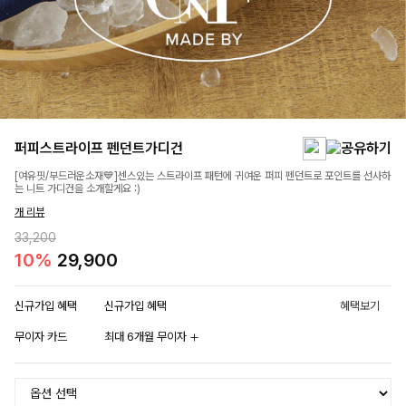
퍼피스트라이프 펜던트가디건
[여유핏/부드러운소재💙]센스있는 스트라이프 패턴에 귀여운 퍼피 펜던트로 포인트를 선사하
는 니트 가디건을 소개할게요 :)
개 리뷰
33,200
10%
29,900
신규가입 혜택
신규가입 혜택
혜택보기
무이자 카드
최대 6개월 무이자