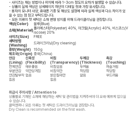
- 사이즈는 재는 방법이나 위치에 따라 1~3cm 정도의 오차가 발생할 수 있습니다.
- 상품의 실제 색상은 상세페이지 하단의 디테일 컷과 가장 유사합니다.
- 용자의 모니터 사양, 휴대폰 기종 및 해상도 설정에 따라 실제 색상과 다소 차이가 있
을 수 있는 점 참고 부탁드립니다.
- 모든 의류의 첫 세탁은 소재 변형 방지를 위해 드라이클리닝을 권장합니다.
색상(Color)
블루(Blue)
폴리에스터(Polyester) 40%, 아크릴(Acrylic) 40%, 비스코스(V
소재(Material)
iscose) 20%
사이즈(Size)
FREE
세탁방법
드라이크리닝(Dry cleaning)
(Washing)
중량(Weight)
150g
제조국(Origin)
중국(China)
안감
신축성
비침
두께감
촉감
(Lining)
(Flexibility)
(Transparency)
(Thickness)
(Touching)
전체안감
매우좋음
비침있음
두꺼움
까슬거림
부분안감
약간당겨짐
비침약간
적당함
적당함
안감탈부착
없음
밝은칼라만
얇음
부드러움
없음
없음
취급시 주의사항 / Attention to
상품별로 기재된 소재에 해당하는 세탁 및 관리법을 지켜주셔야 더 오래 예쁘게 입으실
수 있습니다.
클릭앤퍼니 모든 의류는 첫 세탁은 드라이크리닝을 권장합니다.
Dry Clean is recommended on the first wash.