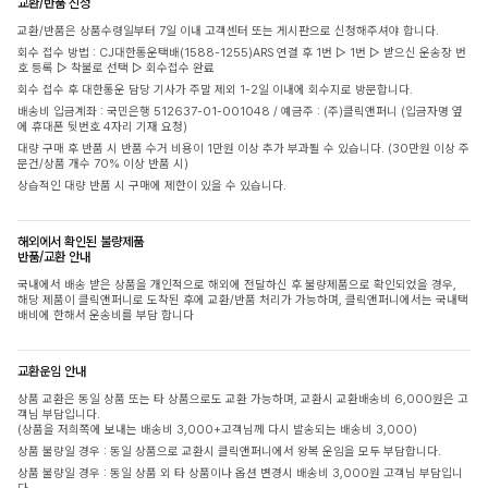
교환/반품 신청
교환/반품은 상품수령일부터 7일 이내 고객센터 또는 게시판으로 신청해주셔야 합니다.
회수 접수 방법 : CJ대한통운택배(1588-1255)ARS 연결 후 1번 ▷ 1번 ▷ 받으신 운송장 번
호 등록 ▷ 착불로 선택 ▷ 회수접수 완료
회수 접수 후 대한통운 담당 기사가 주말 제외 1-2일 이내에 회수지로 방문합니다.
배송비 입금계좌 : 국민은행 512637-01-001048 / 예금주 : (주)클릭앤퍼니 (입금자명 옆
에 휴대폰 뒷번호 4자리 기재 요청)
대량 구매 후 반품 시 반품 수거 비용이 1만원 이상 추가 부과될 수 있습니다. (30만원 이상 주
문건/상품 개수 70% 이상 반품 시)
상습적인 대량 반품 시 구매에 제한이 있을 수 있습니다.
해외에서 확인된 불량제품
반품/교환 안내
국내에서 배송 받은 상품을 개인적으로 해외에 전달하신 후 불량제품으로 확인되었을 경우,
해당 제품이 클릭앤퍼니로 도착된 후에 교환/반품 처리가 가능하며, 클릭앤퍼니에서는 국내택
배비에 한해서 운송비를 부담 합니다
교환운임 안내
상품 교환은 동일 상품 또는 타 상품으로도 교환 가능하며, 교환시 교환배송비 6,000원은 고
객님 부담입니다.
(상품을 저희쪽에 보내는 배송비 3,000+고객님께 다시 발송되는 배송비 3,000)
상품 불량일 경우 : 동일 상품으로 교환시 클릭앤퍼니에서 왕복 운임을 모두 부담합니다.
상품 불량일 경우 : 동일 상품 외 타 상품이나 옵션 변경시 배송비 3,000원 고객님 부담입니