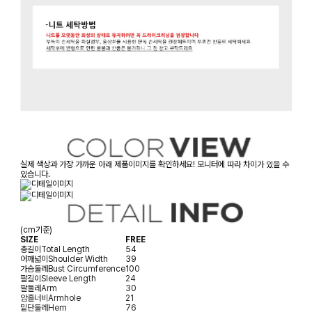
실제 색상과 가장 가까운 아래 제품이미지를 확인하세요! 모니터에 따라 차이가 있을 수
있습니다.
(cm기준)
SIZE
FREE
총길이
Total Length
54
어깨넓이
Shoulder Width
39
가슴둘레
Bust Circumference
100
팔길이
Sleeve Length
24
팔둘레
Arm
30
암홀너비
Armhole
21
밑단둘레
Hem
76