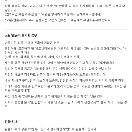
다.
상품 불량일 경우 : 교환이 아닌 변심으로 반품을 할 경우 초기 배송비 3,000원은 고객님 부
담입니다.
(인위적인 훼손 & 수선 등의 악용을 방지하기 위함이니 양해부탁드립니다)
*교환/반품시에도 추가 발생되는 모든 도선료는 고객님께서 부담해주셔야 합니다.
교환/반품이 불가한 경우
반품기한(상품 수령후 7일)이 경과한 경우
공정거래, 표준약관 제 15조 2항에 의한 이용자의 사용 또는 일부 소비에 의하여 재화 가치가
현저히 감소한 경우
(착용 흔적, 화장품, 탈취제 냄새, 세탁, 수선, 택훼손 포함)
세탁을 하신 경우나 착용을 하신 후에는 불량이 발견되어도 교환/반품이 불가합니다.
워싱면 종류의 제품은 워싱과정에서 옷이 살짝 돌아가는 현상이 있을 수 있습니다.
피팅만 해보신 경우라도 상품이 훼손된 경우(구김,늘어남,보풀)는 불가합니다.
배송 시 생긴 구김, 단추 바느질의 느슨함, 간단한 손질이 가능한 마감실 처리가 미흡한 경우
거래처 공정 과정 중 단추구멍이 완벽히 뚫리지 않은 경우 (가위로 간단하게 구멍을 내주신 뒤
착용 부탁드립니다)
워싱 과정 중 발생하는 냄새와 단추 위치를 나타내는 초크 자국이 남은 경우
지퍼의 뻣뻣한 움직임, 신발이나 가방 및 소품 마감 처리에서 생긴 소량의 본드 자국이 있는 경
우
환불 안내
환불시 수거 상품 확인 후 3일이내 결제하신 방법으로 환불해드립니다