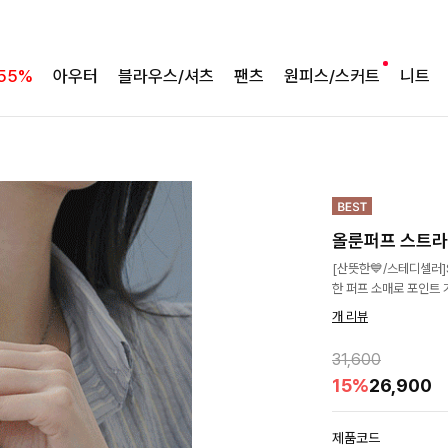
55%
아우터
블라우스/셔츠
팬츠
원피스/스커트
니트
올룬퍼프 스트
[산뜻한💙/스테디셀러
한 퍼프 소매로 포인트 
개 리뷰
31,600
15%
26,900
제품코드