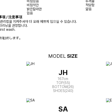
비침있음
두꺼움
비침약간
적당함
밝은칼라만
얇음
없음
注意事项 / 注意事項
 관리법을 지켜주셔야 더 오래 예쁘게 입으실 수 있습니다.
크리닝을 권장합니다.
irst wash.
お勧めします。
MODEL
SIZE
JH
167cm
TOP(55)
BOTTOM(26)
SHOES(240)
SA