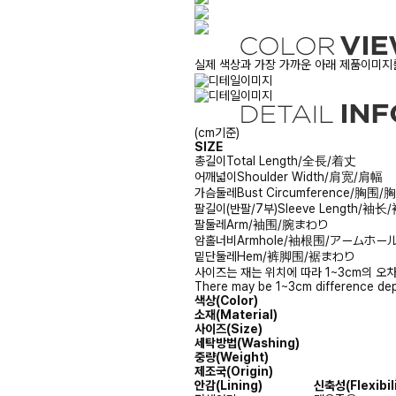
실제 색상과 가장 가까운 아래 제품이미지를
(cm기준)
SIZE
총길이
Total Length/全長/着丈
어깨넓이
Shoulder Width/肩宽/肩幅
가슴둘레
Bust Circumference/胸围
팔길이(반팔/7부)
Sleeve Length/袖长
팔둘레
Arm/袖围/腕まわり
암홀너비
Armhole/袖根围/アームホー
밑단둘레
Hem/裤脚围/裾まわり
사이즈는 재는 위치에 따라 1~3cm의 오차
There may be 1~3cm difference dep
색상(Color)
소재(Material)
사이즈(Size)
세탁방법(Washing)
중량(Weight)
제조국(Origin)
안감
(Lining)
신축성
(Flexibil