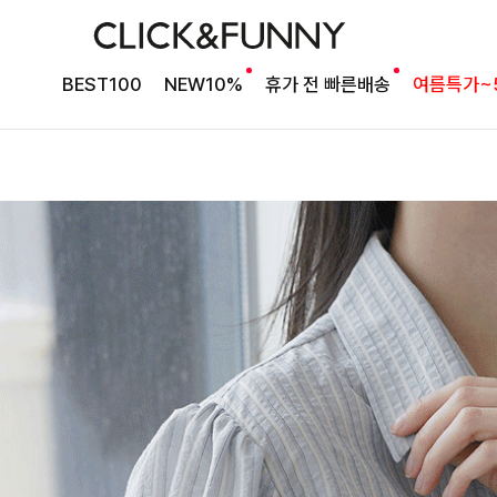
BEST100
NEW10%
휴가 전 빠른배송
여름특가~