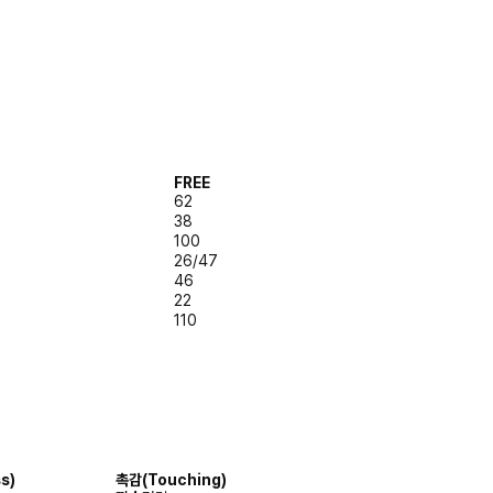
FREE
62
38
100
26/47
46
22
110
s)
촉감
(Touching)