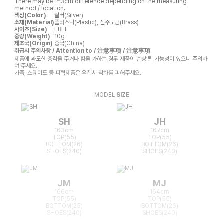
There may be 1~3cm difference depending on the measuring
method / location.
색상(Color)
실버(Silver)
소재(Material)
플라스틱(Plastic), 신주도금(Brass)
사이즈(Size)
FREE
중량(Weight)
10g
제조국(Origin)
중국(China)
취급시 주의사항 / Attention to / 注意事项 / 注意事項
제품에 과도한 충격을 주거나 힘을 가하는 경우 제품이 손상 될 가능성이 있으니 주의하
여 주세요.
가죽, 스웨이드 등 피혁제품은 우천시 착화를 피해주세요.
MODEL
SIZE
SH
JH
163cm
167cm
TOP(55)
TOP(55)
BOTTOM(26)
BOTTOM(26)
SHOES(240)
SHOES(240)
JM
MJ
166cm
164cm
TOP(55)
TOP(55)
BOTTOM(25)
BOTTOM(26)
SHOES(240)
SHOES(240)