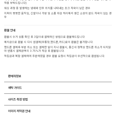
착용 부탁드립니다)
워싱 과정 중 발생하는 냄새와 단추 위치를 나타내는 초크 자국이 남은 경우
지퍼의 뻣뻣한 움직임, 신발이나 가방 및 소품 마감 처리에서 생긴 소량의 본드 자국이 있는 경
우
환불 안내
환불시 수거 상품 확인 후 3일이내 결제하신 방법으로 환불해드립니다
예치금으로 환불 시 다시 원결제(무통장,핸드폰,카드)로의 환불은 불가합니다.
핸드폰 결제후 부분 취소 또는 결제한 달이 지나 환불시, 통신사 정책상 핸드폰 취소가 되지않
아 반품시 결제금액의 3.75%가 차감 후 환불됩니다.
적립금과 복합 결제하여 주문하였을 경우 환불 요청시 적립금이 우선적으로 환원됩니다.
판매자정보
세탁 가이드
사이즈 측정 방법
이미지 저작권 안내