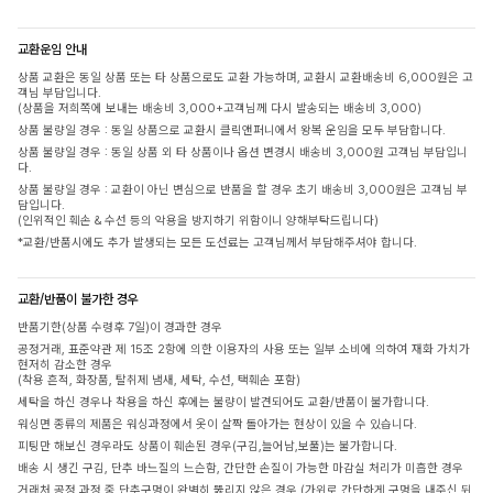
교환운임 안내
상품 교환은 동일 상품 또는 타 상품으로도 교환 가능하며, 교환시 교환배송비 6,000원은 고
객님 부담입니다.
(상품을 저희쪽에 보내는 배송비 3,000+고객님께 다시 발송되는 배송비 3,000)
상품 불량일 경우 : 동일 상품으로 교환시 클릭앤퍼니에서 왕복 운임을 모두 부담합니다.
상품 불량일 경우 : 동일 상품 외 타 상품이나 옵션 변경시 배송비 3,000원 고객님 부담입니
다.
상품 불량일 경우 : 교환이 아닌 변심으로 반품을 할 경우 초기 배송비 3,000원은 고객님 부
담입니다.
(인위적인 훼손 & 수선 등의 악용을 방지하기 위함이니 양해부탁드립니다)
*교환/반품시에도 추가 발생되는 모든 도선료는 고객님께서 부담해주셔야 합니다.
교환/반품이 불가한 경우
반품기한(상품 수령후 7일)이 경과한 경우
공정거래, 표준약관 제 15조 2항에 의한 이용자의 사용 또는 일부 소비에 의하여 재화 가치가
현저히 감소한 경우
(착용 흔적, 화장품, 탈취제 냄새, 세탁, 수선, 택훼손 포함)
세탁을 하신 경우나 착용을 하신 후에는 불량이 발견되어도 교환/반품이 불가합니다.
워싱면 종류의 제품은 워싱과정에서 옷이 살짝 돌아가는 현상이 있을 수 있습니다.
피팅만 해보신 경우라도 상품이 훼손된 경우(구김,늘어남,보풀)는 불가합니다.
배송 시 생긴 구김, 단추 바느질의 느슨함, 간단한 손질이 가능한 마감실 처리가 미흡한 경우
거래처 공정 과정 중 단추구멍이 완벽히 뚫리지 않은 경우 (가위로 간단하게 구멍을 내주신 뒤