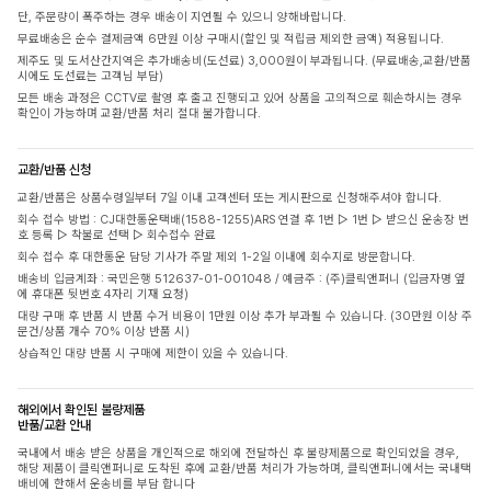
단, 주문량이 폭주하는 경우 배송이 지연될 수 있으니 양해바랍니다.
무료배송은 순수 결제금액 6만원 이상 구매시(할인 및 적립금 제외한 금액) 적용됩니다.
제주도 및 도서산간지역은 추가배송비(도선료) 3,000원이 부과됩니다. (무료배송,교환/반품
시에도 도선료는 고객님 부담)
모든 배송 과정은 CCTV로 촬영 후 출고 진행되고 있어 상품을 고의적으로 훼손하시는 경우
확인이 가능하며 교환/반품 처리 절대 불가합니다.
교환/반품 신청
교환/반품은 상품수령일부터 7일 이내 고객센터 또는 게시판으로 신청해주셔야 합니다.
회수 접수 방법 : CJ대한통운택배(1588-1255)ARS 연결 후 1번 ▷ 1번 ▷ 받으신 운송장 번
호 등록 ▷ 착불로 선택 ▷ 회수접수 완료
회수 접수 후 대한통운 담당 기사가 주말 제외 1-2일 이내에 회수지로 방문합니다.
배송비 입금계좌 : 국민은행 512637-01-001048 / 예금주 : (주)클릭앤퍼니 (입금자명 옆
에 휴대폰 뒷번호 4자리 기재 요청)
대량 구매 후 반품 시 반품 수거 비용이 1만원 이상 추가 부과될 수 있습니다. (30만원 이상 주
문건/상품 개수 70% 이상 반품 시)
상습적인 대량 반품 시 구매에 제한이 있을 수 있습니다.
해외에서 확인된 불량제품
반품/교환 안내
국내에서 배송 받은 상품을 개인적으로 해외에 전달하신 후 불량제품으로 확인되었을 경우,
해당 제품이 클릭앤퍼니로 도착된 후에 교환/반품 처리가 가능하며, 클릭앤퍼니에서는 국내택
배비에 한해서 운송비를 부담 합니다