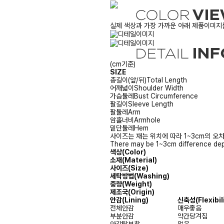
실제 색상과 가장 가까운 아래 제품이미지를
(cm기준)
SIZE
총길이(앞/뒤)
Total Length
어깨넓이
Shoulder Width
가슴둘레
Bust Circumference
팔길이
Sleeve Length
팔둘레
Arm
암홀너비
Armhole
밑단둘레
Hem
사이즈는 재는 위치에 따라 1~3cm의 오차
There may be 1~3cm difference dep
색상(Color)
소재(Material)
사이즈(Size)
세탁방법(Washing)
중량(Weight)
제조국(Origin)
안감
(Lining)
신축성
(Flexibil
전체안감
매우좋음
부분안감
약간당겨짐
안감탈부착
없음