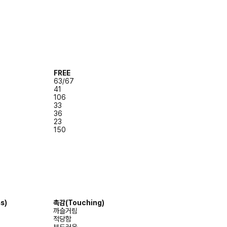
FREE
63/67
41
106
33
36
23
150
s)
촉감
(Touching)
까슬거림
적당함
부드러움