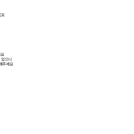
ER
려요
수 있으니
고해주세요