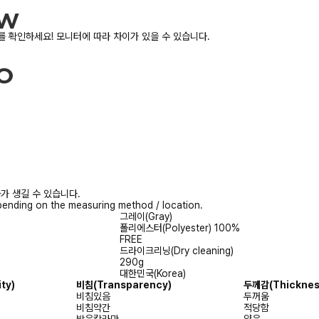
 확인하세요! 모니터에 따라 차이가 있을 수 있습니다.
가 생길 수 있습니다.
ending on the measuring method / location.
그레이(Gray)
폴리에스터(Polyester) 100%
FREE
드라이크리닝(Dry cleaning)
290g
대한민국(Korea)
ity)
비침
(Transparency)
두께감
(Thicknes
비침있음
두꺼움
비침약간
적당함
밝은칼라만
얇음