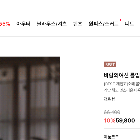
55%
아우터
블라우스/셔츠
팬츠
원피스/스커트
니트
바람의여신 롤
[BEST 재입고]소매 
기만 해도 멋스러운 아우
개 리뷰
66,400
10%
59,800
제품코드